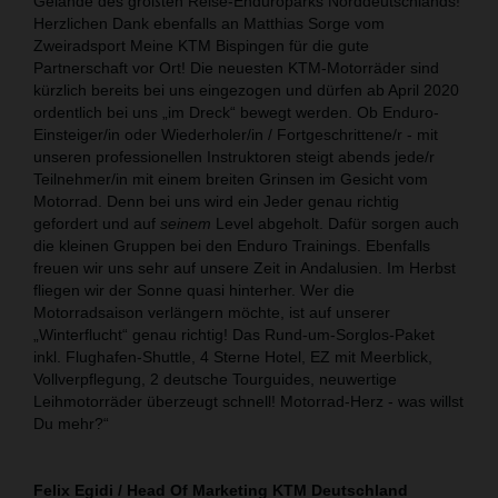
Gelände des größten Reise-Enduroparks Norddeutschlands!
Herzlichen Dank ebenfalls an Matthias Sorge vom
Zweiradsport Meine KTM Bispingen für die gute
Partnerschaft vor Ort! Die neuesten KTM-Motorräder sind
kürzlich bereits bei uns eingezogen und dürfen ab April 2020
ordentlich bei uns „im Dreck“ bewegt werden. Ob Enduro-
Einsteiger/in oder Wiederholer/in / Fortgeschrittene/r - mit
unseren professionellen Instruktoren steigt abends jede/r
Teilnehmer/in mit einem breiten Grinsen im Gesicht vom
Motorrad. Denn bei uns wird ein Jeder genau richtig
gefordert und auf
seinem
Level abgeholt. Dafür sorgen auch
die kleinen Gruppen bei den Enduro Trainings. Ebenfalls
freuen wir uns sehr auf unsere Zeit in Andalusien. Im Herbst
fliegen wir der Sonne quasi hinterher. Wer die
Motorradsaison verlängern möchte, ist auf unserer
„Winterflucht“ genau richtig! Das Rund-um-Sorglos-Paket
inkl. Flughafen-Shuttle, 4 Sterne Hotel, EZ mit Meerblick,
Vollverpflegung, 2 deutsche Tourguides, neuwertige
Leihmotorräder überzeugt schnell! Motorrad-Herz - was willst
Du mehr?“
Felix Egidi / Head Of Marketing KTM Deutschland