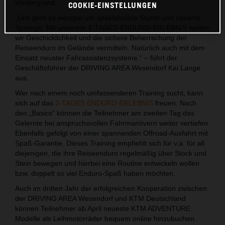
Vordergrund.
COOKIE-EINSTELLUNGEN
„Uns geht es weniger um spektakuläre Stunts und riskante
Sprünge. Mit unserem 1-TAGES-ENDURO-ERLEBNIS wollen
wir Geschicklichkeit und die sichere Beherrschung der
Reiseenduro im Gelände vermitteln. Natürlich auch mit dem
Einsatz neuster Fahrassistenzsysteme.“ – führt der
Geschäftsführer der DRIVING AREA Wesendorf Kai Lange
aus.
Wer nach einem noch umfassenderen Training sucht, kann
sich auf das
2-TAGES ENDURO ERLEBNIS
freuen. Nach
den „Basics“ können die Teilnehmer am zweiten Tag das
Gelernte bei anspruchsvollen Fahrmanövern weiter vertiefen.
Ebenfalls gefolgt von einer spannenden Offroad-Ausfahrt mit
Spaß-Garantie. Dieses Training empfiehlt sich für v.a. für all
diejenigen, die ihre Reiseenduro regelmäßig über Stock und
Stein bewegen und hierbei eine Routine entwickeln wollen
bzw. doppelt so viel Enduro-Spaß haben möchten.
Auch im dritten Jahr der erfolgreichen Kooperation zwischen
der DRIVING AREA Wesendorf und KTM Deutschland
können Teilnehmer ab April neueste KTM ADVENTURE
Modelle als Leihmotorräder bequem online hinzubuchen.