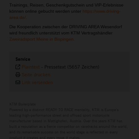
Trainings, Reisen, Geschenkgutschein und VIP-Erlebnisse
können online gebucht werden unter
https://www.driving-
area.de/
.
Die Kooperation zwischen der DRIVING AREA Wesendorf
wird freundlich unterstützt vom KTM Vertragshändler
Zweiradsport Meine in Bispingen.
Service
Plaintext
-
Pressetext (5657 Zeichen)
Seite drucken
Link versenden
KTM Boilerplate
Powered by a distinct READY TO RACE mentality, KTM is Europe’s
leading high-performance street and offroad sport motorcycle
manufacturer based in Mattighofen, Austria. Over the years KTM has
built a reputation as a fierce competitor on racetracks around the world,
and its remarkable success on the world stage is reflected in every
product it creates and every move it makes.