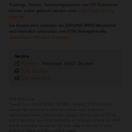
Trainings, Reisen, Geschenkgutschein und VIP-Erlebnisse
können online gebucht werden unter
https://www.driving-
area.de/
.
Die Kooperation zwischen der DRIVING AREA Wesendorf
wird freundlich unterstützt vom KTM Vertragshändler
Zweiradsport Meine in Bispingen.
Service
Plaintext
-
Pressetext (5657 Zeichen)
Seite drucken
Link versenden
KTM Boilerplate
Powered by a distinct READY TO RACE mentality, KTM is Europe’s
leading high-performance street and offroad sport motorcycle
manufacturer based in Mattighofen, Austria. Over the years KTM has
built a reputation as a fierce competitor on racetracks around the world,
and its remarkable success on the world stage is reflected in every
product it creates and every move it makes.