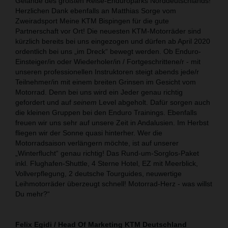
Gelände des größten Reise-Enduroparks Norddeutschlands!
Herzlichen Dank ebenfalls an Matthias Sorge vom
Zweiradsport Meine KTM Bispingen für die gute
Partnerschaft vor Ort! Die neuesten KTM-Motorräder sind
kürzlich bereits bei uns eingezogen und dürfen ab April 2020
ordentlich bei uns „im Dreck“ bewegt werden. Ob Enduro-
Einsteiger/in oder Wiederholer/in / Fortgeschrittene/r - mit
unseren professionellen Instruktoren steigt abends jede/r
Teilnehmer/in mit einem breiten Grinsen im Gesicht vom
Motorrad. Denn bei uns wird ein Jeder genau richtig
gefordert und auf
seinem
Level abgeholt. Dafür sorgen auch
die kleinen Gruppen bei den Enduro Trainings. Ebenfalls
freuen wir uns sehr auf unsere Zeit in Andalusien. Im Herbst
fliegen wir der Sonne quasi hinterher. Wer die
Motorradsaison verlängern möchte, ist auf unserer
„Winterflucht“ genau richtig! Das Rund-um-Sorglos-Paket
inkl. Flughafen-Shuttle, 4 Sterne Hotel, EZ mit Meerblick,
Vollverpflegung, 2 deutsche Tourguides, neuwertige
Leihmotorräder überzeugt schnell! Motorrad-Herz - was willst
Du mehr?“
Felix Egidi / Head Of Marketing KTM Deutschland