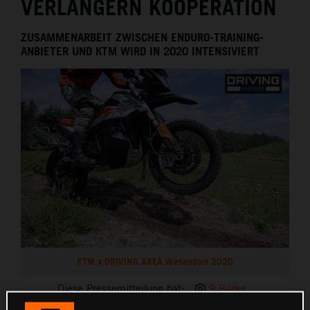
VERLÄNGERN KOOPERATION
ZUSAMMENARBEIT ZWISCHEN ENDURO-TRAINING-
ANBIETER UND KTM WIRD IN 2020 INTENSIVIERT
KTM x DRIVING AREA Wesendorf 2020
Diese Pressemitteilung hat:
9 Bilder