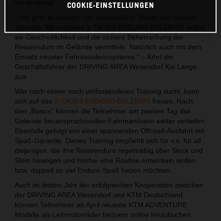
Vordergrund.
COOKIE-EINSTELLUNGEN
„Uns geht es weniger um spektakuläre Stunts und riskante
Sprünge. Mit unserem 1-TAGES-ENDURO-ERLEBNIS wollen
wir Geschicklichkeit und die sichere Beherrschung der
Reiseenduro im Gelände vermitteln. Natürlich auch mit dem
Einsatz neuster Fahrassistenzsysteme.“ – führt der
Geschäftsführer der DRIVING AREA Wesendorf Kai Lange
aus.
Wer nach einem noch umfassenderen Training sucht, kann
sich auf das
2-TAGES ENDURO ERLEBNIS
freuen. Nach
den „Basics“ können die Teilnehmer am zweiten Tag das
Gelernte bei anspruchsvollen Fahrmanövern weiter vertiefen.
Ebenfalls gefolgt von einer spannenden Offroad-Ausfahrt mit
Spaß-Garantie. Dieses Training empfiehlt sich für v.a. für all
diejenigen, die ihre Reiseenduro regelmäßig über Stock und
Stein bewegen und hierbei eine Routine entwickeln wollen
bzw. doppelt so viel Enduro-Spaß haben möchten.
Auch im dritten Jahr der erfolgreichen Kooperation zwischen
der DRIVING AREA Wesendorf und KTM Deutschland
können Teilnehmer ab April neueste KTM ADVENTURE
Modelle als Leihmotorräder bequem online hinzubuchen.