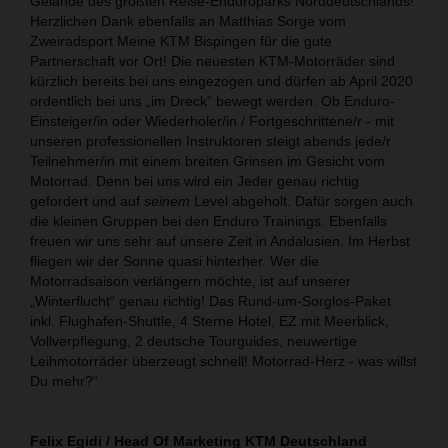
Gelände des größten Reise-Enduroparks Norddeutschlands!
Herzlichen Dank ebenfalls an Matthias Sorge vom
Zweiradsport Meine KTM Bispingen für die gute
Partnerschaft vor Ort! Die neuesten KTM-Motorräder sind
kürzlich bereits bei uns eingezogen und dürfen ab April 2020
ordentlich bei uns „im Dreck“ bewegt werden. Ob Enduro-
Einsteiger/in oder Wiederholer/in / Fortgeschrittene/r - mit
unseren professionellen Instruktoren steigt abends jede/r
Teilnehmer/in mit einem breiten Grinsen im Gesicht vom
Motorrad. Denn bei uns wird ein Jeder genau richtig
gefordert und auf
seinem
Level abgeholt. Dafür sorgen auch
die kleinen Gruppen bei den Enduro Trainings. Ebenfalls
freuen wir uns sehr auf unsere Zeit in Andalusien. Im Herbst
fliegen wir der Sonne quasi hinterher. Wer die
Motorradsaison verlängern möchte, ist auf unserer
„Winterflucht“ genau richtig! Das Rund-um-Sorglos-Paket
inkl. Flughafen-Shuttle, 4 Sterne Hotel, EZ mit Meerblick,
Vollverpflegung, 2 deutsche Tourguides, neuwertige
Leihmotorräder überzeugt schnell! Motorrad-Herz - was willst
Du mehr?“
Felix Egidi / Head Of Marketing KTM Deutschland