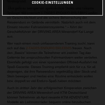
Vordergrund.
COOKIE-EINSTELLUNGEN
„Uns geht es weniger um spektakuläre Stunts und riskante
Sprünge. Mit unserem 1-TAGES-ENDURO-ERLEBNIS wollen
wir Geschicklichkeit und die sichere Beherrschung der
Reiseenduro im Gelände vermitteln. Natürlich auch mit dem
Einsatz neuster Fahrassistenzsysteme.“ – führt der
Geschäftsführer der DRIVING AREA Wesendorf Kai Lange
aus.
Wer nach einem noch umfassenderen Training sucht, kann
sich auf das
2-TAGES ENDURO ERLEBNIS
freuen. Nach
den „Basics“ können die Teilnehmer am zweiten Tag das
Gelernte bei anspruchsvollen Fahrmanövern weiter vertiefen.
Ebenfalls gefolgt von einer spannenden Offroad-Ausfahrt mit
Spaß-Garantie. Dieses Training empfiehlt sich für v.a. für all
diejenigen, die ihre Reiseenduro regelmäßig über Stock und
Stein bewegen und hierbei eine Routine entwickeln wollen
bzw. doppelt so viel Enduro-Spaß haben möchten.
Auch im dritten Jahr der erfolgreichen Kooperation zwischen
der DRIVING AREA Wesendorf und KTM Deutschland
können Teilnehmer ab April neueste KTM ADVENTURE
Modelle als Leihmotorräder bequem online hinzubuchen.