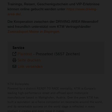
Trainings, Reisen, Geschenkgutschein und VIP-Erlebnisse
können online gebucht werden unter
https://www.driving-
area.de/
.
Die Kooperation zwischen der DRIVING AREA Wesendorf
wird freundlich unterstützt vom KTM Vertragshändler
Zweiradsport Meine in Bispingen.
Service
Plaintext
-
Pressetext (5657 Zeichen)
Seite drucken
Link versenden
KTM Boilerplate
Powered by a distinct READY TO RACE mentality, KTM is Europe’s
leading high-performance street and offroad sport motorcycle
manufacturer based in Mattighofen, Austria. Over the years KTM has
built a reputation as a fierce competitor on racetracks around the world,
and its remarkable success on the world stage is reflected in every
product it creates and every move it makes.