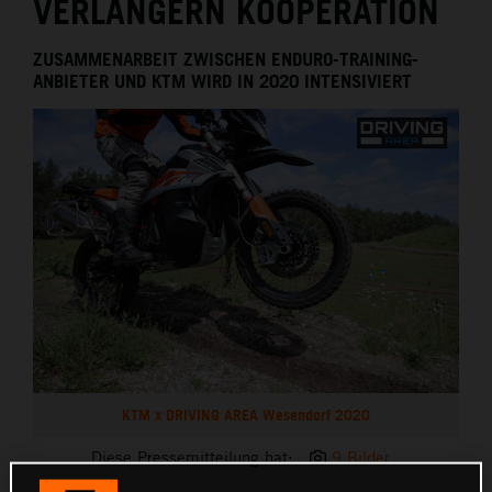
VERLÄNGERN KOOPERATION
ZUSAMMENARBEIT ZWISCHEN ENDURO-TRAINING-
ANBIETER UND KTM WIRD IN 2020 INTENSIVIERT
KTM x DRIVING AREA Wesendorf 2020
Diese Pressemitteilung hat:
9 Bilder