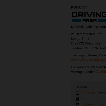
KONTAKT
DRIVING AREA Wesen
im Hammerstein Park
Lange Str. 1
D-29392 Wesendorf
Telefon: +49 5376 977
Trainings, Reisen, Ges
https://www.driving-are
Die Kooperation zwisc
Vertragshändler
Zweira
Service
Plaintext
-
Pres
Seite drucken
Link versenden