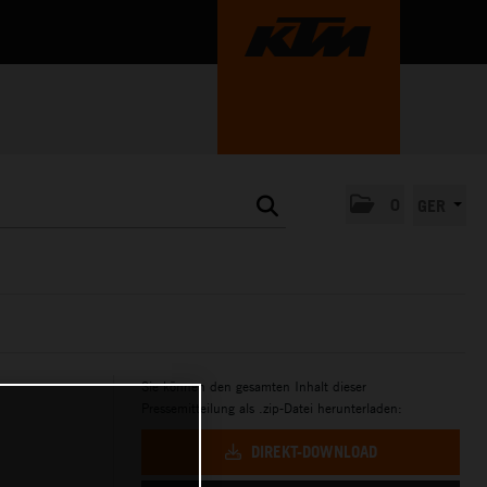
0
GER
Sie können den gesamten Inhalt dieser
Pressemitteilung als .zip-Datei herunterladen:
DIREKT-DOWNLOAD