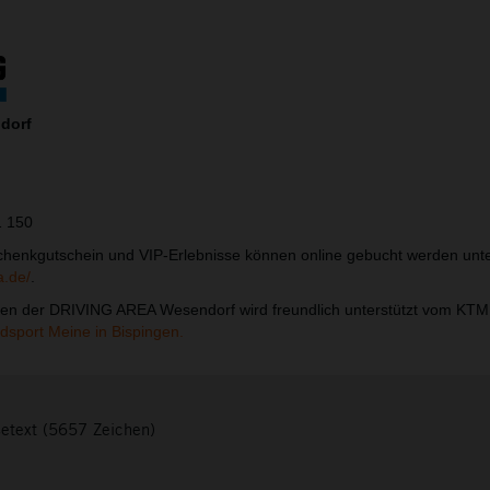
dorf
1 150
chenkgutschein und VIP-Erlebnisse können online gebucht werden unt
a.de/
.
hen der DRIVING AREA Wesendorf wird freundlich unterstützt vom KTM
dsport Meine in Bispingen.
setext (5657 Zeichen)