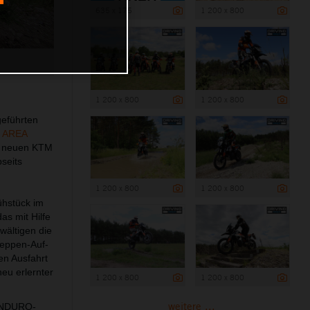
635 x 175
1 200 x 800
1 200 x 800
1 200 x 800
geführten
 AREA
f neuen KTM
seits
1 200 x 800
1 200 x 800
ühstück im
as mit Hilfe
wältigen die
Treppen-Auf-
en Ausfahrt
eu erlernter
1 200 x 800
1 200 x 800
weitere ...
-ENDURO-