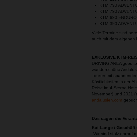
KTM 790 ADVENT
KTM 790 ADVENT
KTM 690 ENDURO
KTM 390 ADVENT
Viele Termine sind bere
auch mit dem eigenen 
EXKLUSIVE KTM-REI
DRIVING AREA goes to 
wunderschöne Andalusie
Touren mit spannender 
Köstlichkeiten in der 
Reise im 4-Sterne Hot
November) und 2021 (a
andalusien.com
gebuch
Das sagen die Verant
Kai Lange / Geschäft
„Wir sind stolz darauf