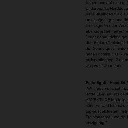
freuen uns auf eine au
Enduroparks Norddeuts
KTM Bispingen für die 
uns eingezogen und dür
Einsteiger/in oder Wiede
abends jede/r Teilnehm
Jeder genau richtig ge
den Enduro Trainings. E
der Sonne quasi hinterh
genau richtig! Das Rund
Vollverpflegung, 2 deu
was willst Du mehr?“
Felix Egidi / Head O
„Wir freuen uns sehr 
letzte Jahr hat uns deu
ADVENTURE Modelle er
können. Und hier ist un
top-ausgebildeten Inst
Trainingsareal und die
einzigartig.“