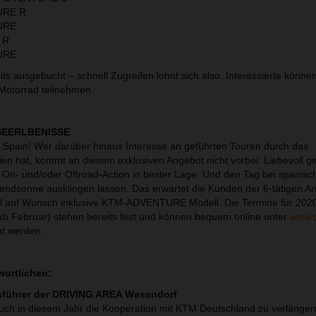
URE R
URE
 R
URE
its ausgebucht – schnell Zugreifen lohnt sich also. Interessierte können
Motorrad teilnehmen.
SEERLBENISSE
Spain! Wer darüber hinaus Interesse an geführten Touren durch das
n hat, kommt an diesem exklusiven Angebot nicht vorbei: Liebevoll g
On- und/oder Offroad-Action in bester Lage. Und den Tag bei spanisc
Abendsonne ausklingen lassen. Das erwartet die Kunden der 6-tätigen A
el auf Wunsch inklusive KTM-ADVENTURE Modell. Die Termine für 202
b Februar) stehen bereits fest und können bequem online unter
www.
t werden.
wortlichen:
sführer der DRIVING AREA Wesendorf
 auch in diesem Jahr die Kooperation mit KTM Deutschland zu verlänge