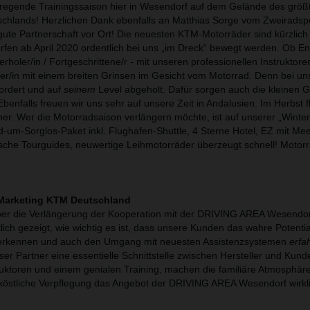
fregende Trainingssaison hier in Wesendorf auf dem Gelände des größ
chlands! Herzlichen Dank ebenfalls an Matthias Sorge vom Zweiradsp
gute Partnerschaft vor Ort! Die neuesten KTM-Motorräder sind kürzlich 
fen ab April 2020 ordentlich bei uns „im Dreck“ bewegt werden. Ob E
rholer/in / Fortgeschrittene/r - mit unseren professionellen Instruktoren
er/in mit einem breiten Grinsen im Gesicht vom Motorrad. Denn bei uns
fordert und auf
seinem
Level abgeholt. Dafür sorgen auch die kleinen 
benfalls freuen wir uns sehr auf unsere Zeit in Andalusien. Im Herbst f
er. Wer die Motorradsaison verlängern möchte, ist auf unserer „Winter
-um-Sorglos-Paket inkl. Flughafen-Shuttle, 4 Sterne Hotel, EZ mit Mee
tsche Tourguides, neuwertige Leihmotorräder überzeugt schnell! Motor
f Marketing KTM Deutschland
über die Verlängerung der Kooperation mit der DRIVING AREA Wesendor
tlich gezeigt, wie wichtig es ist, dass unsere Kunden das wahre Potent
kennen und auch den Umgang mit neuesten Assistenzsystemen
erfa
ser Partner eine essentielle Schnittstelle zwischen Hersteller und Kun
ruktoren und einem genialen Training, machen die familiäre Atmosphäre,
 köstliche Verpflegung das Angebot der DRIVING AREA Wesendorf wirkl