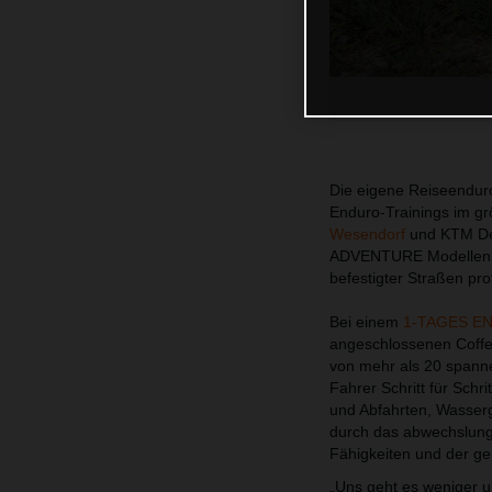
Die eigene Reiseendur
Enduro-Trainings im gr
Wesendorf
und KTM Deu
ADVENTURE Modellen - 
befestigter Straßen prof
Bei einem
1-TAGES E
angeschlossenen Coffee 
von mehr als 20 spann
Fahrer Schritt für Schr
und Abfahrten, Wasserg
durch das abwechslung
Fähigkeiten und der g
„Uns geht es weniger 