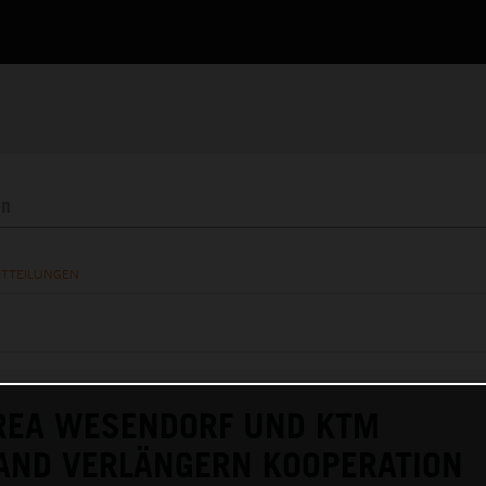
ITTEILUNGEN
AREA WESENDORF UND KTM
AND VERLÄNGERN KOOPERATION