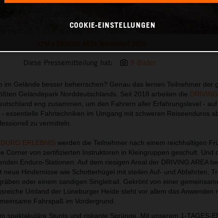
COOKIE-EINSTELLUNGEN
KTM x DRIVING AREA Wesendorf 2020
Diese Pressemitteilung hat:
9 Bilder
o im Gelände besser beherrschen? Genau das lernen Teilnehmer der 
ößten Geländepark Norddeutschlands. Seit 2018 arbeiten die
DRIVING
tschland eng zusammen, um den Fahrern aller Erfahrungslevel - au
essentielle Fahrtechniken im Umgang mit schweren Reiseenduros ab
essionell zu vermitteln.
NDURO ERLEBNIS
werden die Teilnehmer nach einem reichhaltigen Fr
Corner von zertifizierten Instruktoren in Kleingruppen geschult. Und d
enden Enduro-Stationen: Auf dem riesigen Areal der DRIVING AREA be
itt neue Hindernisse wie Schotterhügel mit steilen Auf- und Abfahrten, 
räben oder einem sandigen Singletrail. Gekrönt von einer gemeinsam
sreiche Umland der Lüneburger Heide steht vor allem das Anwenden n
emeinsame Fahrspaß im Vordergrund.
um spektakuläre Stunts und riskante Sprünge. Mit unserem 1-TAGES