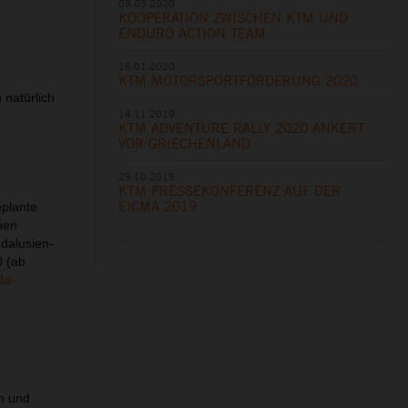
09.03.2020
KOOPERATION ZWISCHEN KTM UND
ENDURO ACTION TEAM
16.01.2020
KTM MOTORSPORTFÖRDERUNG 2020
 natürlich
14.11.2019
KTM ADVENTURE RALLY 2020 ANKERT
VOR GRIECHENLAND
29.10.2019
KTM PRESSEKONFERENZ AUF DER
EICMA 2019
eplante
hen
ndalusien-
0 (ab
da-
rn und