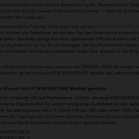
eschicklichkeit und die sichere Beherrschung der Reiseenduro im Gel
uch mit dem Einsatz neuster Fahrassistenzsysteme.“ – führt der Geschä
endorf Kai Lange aus.
mfassenderen Training sucht, kann sich auf das
2-TAGES ENDURO E
cs“ können die Teilnehmer am zweiten Tag das Gelernte bei anspruchs
rtiefen. Ebenfalls gefolgt von einer spannenden Offroad-Ausfahrt mit
ng empfiehlt sich für v.a. für all diejenigen, die ihre Reiseenduro regel
n und hierbei eine Routine entwickeln wollen bzw. doppelt so viel En
der erfolgreichen Kooperation zwischen der DRIVING AREA Wesendorf 
eilnehmer ab April neueste KTM ADVENTURE Modelle als Leihmotorrä
en Einsatz sind KTM ADVENTURE Modelle gemacht.
für ernsthafte Offroad-Performance. Und nur die neue KTM ADVEN
hnische Eigenschaften für wirklich einzigartige Ausfahrten jenseits befe
iver Assistenzsysteme wie z.B. einem Offroad-ABS oder einem Rally-F
hmer der Trainings auf noch mehr Kontrolle, Performance und Fahrspa
 können hierfür folgenden Leihfahrzeugen gewählt werden:
 ADVENTURE R
 ADVENTURE S