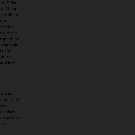
ten Reise-
ort Meine
bereits bei
nduro-
 steigt
 wird ein
Gruppen bei
liegen wir
flucht“
rblick,
rad-Herz -
f. Das
ial der KTM
hren
de. Neben
 das tolle
ich