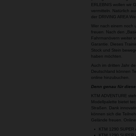
ERLEBNIS wollen wir G
vermitteln. Natürlich a
der DRIVING AREA Wes
Wer nach einem noch u
freuen. Nach den „Basi
Fahrmanövern weiter ve
Garantie. Dieses Traini
Stock und Stein bewege
haben möchten.
Auch im dritten Jahr 
Deutschland können T
online hinzubuchen.
Denn genau für dies
KTM ADVENTURE steht 
Modellpalette bietet tec
Straßen. Dank innovat
können sich die Teilne
Gelände freuen. Online
KTM 1290 SUPER
KTM 1290 SUPER