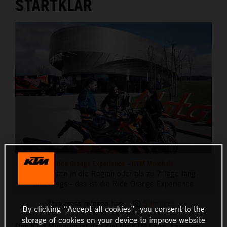
STARTKLAR
THE COMPANY
Ride Orange Experience - KTM Motohall
Ausfahrten in die Region oder bis zu 7 Tage lang
unterwegs - das ist die Ride Orange Experience
This press release has:
5 Images
By clicking “Accept all cookies”, you consent to the
storage of cookies on your device to improve website
Das KTM Museum ist das Ziel für KTM Fans, Familien