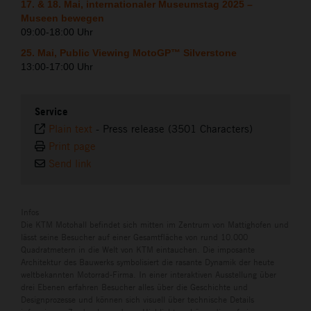
17. & 18. Mai, internationaler Museumstag 2025 –
Museen bewegen
09:00-18:00 Uhr
25. Mai, Public Viewing MotoGP™ Silverstone
13:00-17:00 Uhr
Service
Plain text
-
Press release (3501 Characters)
Print page
Send link
Infos
Die KTM Motohall befindet sich mitten im Zentrum von Mattighofen und
lässt seine Besucher auf einer Gesamtfläche von rund 10.000
Quadratmetern in die Welt von KTM eintauchen. Die imposante
Architektur des Bauwerks symbolisiert die rasante Dynamik der heute
weltbekannten Motorrad-Firma. In einer interaktiven Ausstellung über
drei Ebenen erfahren Besucher alles über die Geschichte und
Designprozesse und können sich visuell über technische Details