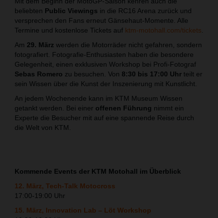
Mit dem Beginn der MotoGP-Saison kehren auch die
beliebten
Public Viewings
in die RC16 Arena zurück und
versprechen den Fans erneut Gänsehaut-Momente. Alle
Termine und kostenlose Tickets auf
ktm-motohall.com/tickets
.
Am
29. März
werden die Motorräder nicht gefahren, sondern
fotografiert. Fotografie-Enthusiasten haben die besondere
Gelegenheit, einen exklusiven Workshop bei Profi-Fotograf
Sebas Romero
zu besuchen. Von
8:30 bis 17:00 Uhr
teilt er
sein Wissen über die Kunst der Inszenierung mit Kunstlicht.
An jedem Wochenende kann im KTM Museum Wissen
getankt werden. Bei einer
offenen Führung
nimmt ein
Experte die Besucher mit auf eine spannende Reise durch
die Welt von KTM.
Kommende Events der KTM Motohall im Überblick
12. März, Tech-Talk Motocross
17:00-19:00 Uhr
15. März, Innovation Lab – Löt Workshop