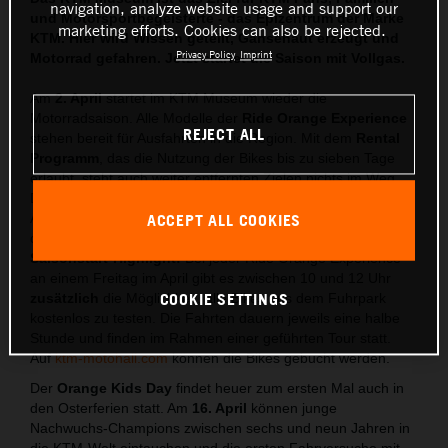
navigation, analyze website usage and support our
und Motorsportbegeisterte - das Epizentrum der Marke
marketing efforts. Cookies can also be rejected.
KTM. Hier wird Wissen geteilt, Gänsehaut erzeugt und
Privacy Policy
Imprint
Motorrad gefahren. Jetzt startet die Saison mit Vollgas.
Am
2. April
startet im KTM Museum wieder die
Motorradsaison. Alle Modelle der
Ride Orange Experience
REJECT ALL
stehen bereit für Ausfahrten in die Region. Mit dem
Rental
Programm
, das die Nutzung der Bikes bis zu sieben Tage
erlaubt, steht auch weiter entfernten Zielen nichts im Weg.
Die Ride Orange Experience führt zuerst durch die
Ausstellung, bevor es anschließend mit einem KTM Bike aus
ACCEPT ALL COOKIES
dem KTM Motohall Fuhrpark auf die Straße geht.
Saisonstart-Highlight:
Bei jeder Ride Orange Experience
an einem Freitag im April gibt es zwischen 10 und 12 Uhr
COOKIE SETTINGS
zusätzlich
die Möglichkeit, alle Bikes aus dem Fuhrpark
kostenlos zu testen. Die Fahrten dauern jeweils eine halbe
Stunde und finden im Rahmen einer geführten Tour statt.
Auf
ktm-motohall.com
können die Bikes gebucht werden.
Der
Orange Kids Day
findet heuer zum ersten Mal auch in
den Osterferien statt. Am
16. April
können junge
Nachwuchs-Champions zwischen sechs und neun Jahren in
die KTM-Welt eintauchen und die ersten Fahrversuche mit