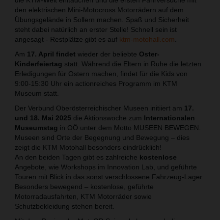
den elektrischen Mini-Motocross Motorrädern auf dem
Übungsgelände in Sollern machen. Spaß und Sicherheit
steht dabei natürlich an erster Stelle! Schnell sein ist
angesagt - Restplätze gibt es auf
ktm-motohall.com
.
Am
17. April findet
wieder der beliebte
Oster-
Kinderfeiertag
statt. Während die Eltern in Ruhe die letzten
Erledigungen für Ostern machen, findet für die Kids von
9:00-15:30 Uhr ein actionreiches Programm im KTM
Museum statt.
Der Verbund Oberösterreichischer Museen initiiert am
17.
und 18. Mai 2025
die Aktionswoche zum
Internationalen
Museumstag
in OÖ unter dem Motto MUSEEN BEWEGEN.
Museen sind Orte der Begegnung und Bewegung – dies
zeigt die KTM Motohall besonders eindrücklich!
An den beiden Tagen gibt es zahlreiche
kostenlose
Angebote, wie Workshops im Innovation Lab, und geführte
Touren mit Blick in das sonst verschlossene Fahrzeug-Lager.
Besonders bewegend – kostenlose, geführte
Motorradausfahrten, KTM Motorräder sowie
Schutzbekleidung stehen bereit.