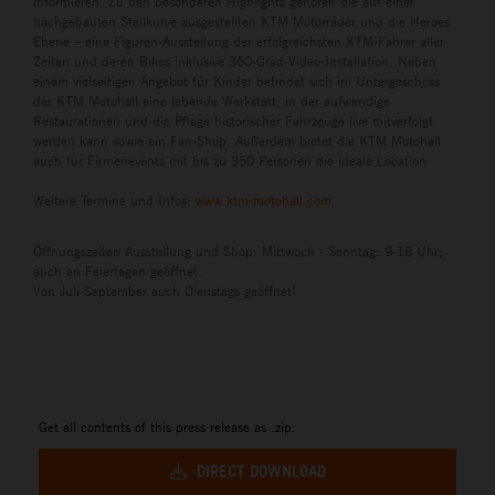
informieren. Zu den besonderen Highlights gehören die auf einer
nachgebauten Steilkurve ausgestellten KTM Motorräder und die Heroes
Ebene – eine Figuren-Ausstellung der erfolgreichsten KTM-Fahrer aller
Zeiten und deren Bikes inklusive 360-Grad-Video-Installation. Neben
einem vielseitigen Angebot für Kinder befindet sich im Untergeschoss
der KTM Motohall eine lebende Werkstatt, in der aufwendige
Restaurationen und die Pflege historischer Fahrzeuge live mitverfolgt
werden kann sowie ein Fan-Shop. Außerdem bietet die KTM Motohall
auch für Firmenevents mit bis zu 350 Personen die ideale Location.
Weitere Termine und Infos:
www.ktm-motohall.com
Öffnungszeiten Ausstellung und Shop: Mittwoch - Sonntag: 9-18 Uhr;
auch an Feiertagen geöffnet.
Von Juli-September auch Dienstags geöffnet!
Get all contents of this press release as .zip:
DIRECT DOWNLOAD