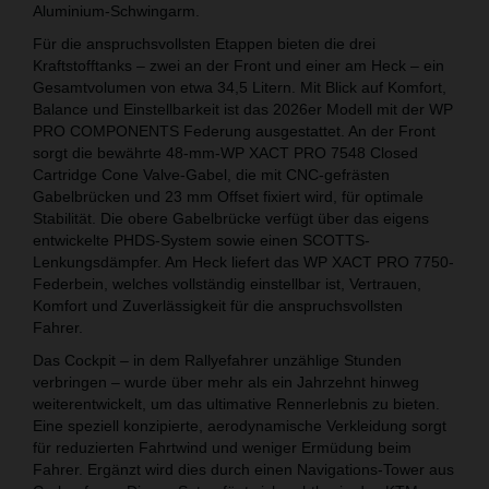
Aluminium-Schwingarm.
Für die anspruchsvollsten Etappen bieten die drei
Kraftstofftanks – zwei an der Front und einer am Heck – ein
Gesamtvolumen von etwa 34,5 Litern. Mit Blick auf Komfort,
Balance und Einstellbarkeit ist das 2026er Modell mit der WP
PRO COMPONENTS Federung ausgestattet. An der Front
sorgt die bewährte 48-mm-WP XACT PRO 7548 Closed
Cartridge Cone Valve-Gabel, die mit CNC-gefrästen
Gabelbrücken und 23 mm Offset fixiert wird, für optimale
Stabilität. Die obere Gabelbrücke verfügt über das eigens
entwickelte PHDS-System sowie einen SCOTTS-
Lenkungsdämpfer. Am Heck liefert das WP XACT PRO 7750-
Federbein, welches vollständig einstellbar ist, Vertrauen,
Komfort und Zuverlässigkeit für die anspruchsvollsten
Fahrer.
Das Cockpit – in dem Rallyefahrer unzählige Stunden
verbringen – wurde über mehr als ein Jahrzehnt hinweg
weiterentwickelt, um das ultimative Rennerlebnis zu bieten.
Eine speziell konzipierte, aerodynamische Verkleidung sorgt
für reduzierten Fahrtwind und weniger Ermüdung beim
Fahrer. Ergänzt wird dies durch einen Navigations-Tower aus