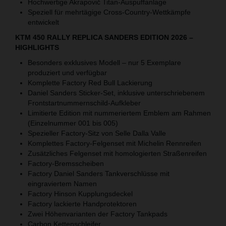
Hochwertige Akrapovič Titan-Auspuffanlage
Speziell für mehrtägige Cross-Country-Wettkämpfe
entwickelt
KTM 450 RALLY REPLICA SANDERS EDITION 2026 –
HIGHLIGHTS
Besonders exklusives Modell – nur 5 Exemplare
produziert und verfügbar
Komplette Factory Red Bull Lackierung
Daniel Sanders Sticker-Set, inklusive unterschriebenem
Frontstartnummernschild-Aufkleber
Limitierte Edition mit nummeriertem Emblem am Rahmen
(Einzelnummer 001 bis 005)
Spezieller Factory-Sitz von Selle Dalla Valle
Komplettes Factory-Felgenset mit Michelin Rennreifen
Zusätzliches Felgenset mit homologierten Straßenreifen
Factory-Bremsscheiben
Factory Daniel Sanders Tankverschlüsse mit
eingraviertem Namen
Factory Hinson Kupplungsdeckel
Factory lackierte Handprotektoren
Zwei Höhenvarianten der Factory Tankpads
Carbon Kettenschleifer