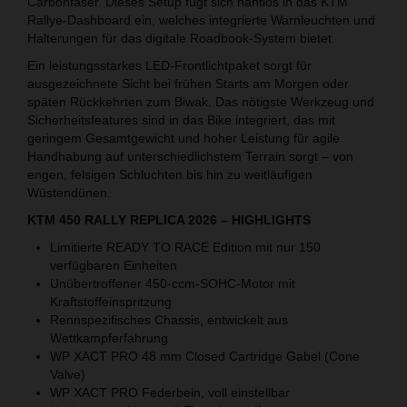
Carbonfaser. Dieses Setup fügt sich nahtlos in das KTM
Rallye-Dashboard ein, welches integrierte Warnleuchten und
Halterungen für das digitale Roadbook-System bietet.
Ein leistungsstarkes LED-Frontlichtpaket sorgt für
ausgezeichnete Sicht bei frühen Starts am Morgen oder
späten Rückkehrten zum Biwak. Das nötigste Werkzeug und
Sicherheitsfeatures sind in das Bike integriert, das mit
geringem Gesamtgewicht und hoher Leistung für agile
Handhabung auf unterschiedlichstem Terrain sorgt – von
engen, felsigen Schluchten bis hin zu weitläufigen
Wüstendünen.
KTM 450 RALLY REPLICA 2026 – HIGHLIGHTS
Limitierte READY TO RACE Edition mit nur 150
verfügbaren Einheiten
Unübertroffener 450-ccm-SOHC-Motor mit
Kraftstoffeinspritzung
Rennspezifisches Chassis, entwickelt aus
Wettkampferfahrung
WP XACT PRO 48 mm Closed Cartridge Gabel (Cone
Valve)
WP XACT PRO Federbein, voll einstellbar