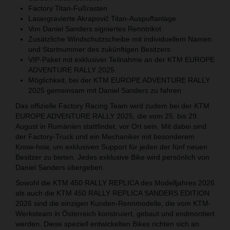
Factory Titan-Fußrasten
Lasergravierte Akrapovič Titan-Auspuffanlage
Von Daniel Sanders signiertes Renntrikot
Zusätzliche Windschutzscheibe mit individuellem Namen
und Startnummer des zukünftigen Besitzers
VIP-Paket mit exklusiver Teilnahme an der KTM EUROPE
ADVENTURE RALLY 2025
Möglichkeit, bei der KTM EUROPE ADVENTURE RALLY
2025 gemeinsam mit Daniel Sanders zu fahren
Das offizielle Factory Racing Team wird zudem bei der KTM
EUROPE ADVENTURE RALLY 2025, die vom 25. bis 29.
August in Rumänien stattfindet, vor Ort sein. Mit dabei sind
der Factory-Truck und ein Mechaniker mit besonderem
Know-how, um exklusiven Support für jeden der fünf neuen
Besitzer zu bieten. Jedes exklusive Bike wird persönlich von
Daniel Sanders übergeben.
Sowohl die KTM 450 RALLY REPLICA des Modelljahres 2026
als auch die KTM 450 RALLY REPLICA SANDERS EDITION
2026 sind die einzigen Kunden-Rennmodelle, die vom KTM-
Werksteam in Österreich konstruiert, gebaut und endmontiert
werden. Diese speziell entwickelten Bikes richten sich an