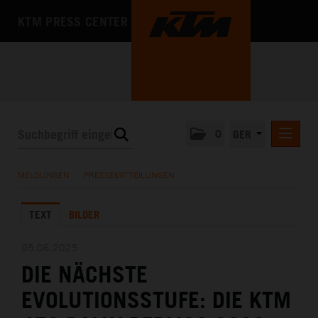
KTM PRESS CENTER
0
GER
PRESSEMITTEILUNGEN
MELDUNGEN
/
PRESSEMITTEILUNGEN
KTM MOTOHALL
TEXT
BILDER
MEDIA
DAS UNTERNEHMEN
05.06.2025
DIE NÄCHSTE
EVOLUTIONSSTUFE: DIE KTM