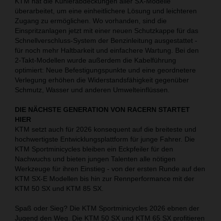
KTM hat die Kühlerabdeckungen aller SX-Modelle
überarbeitet, um eine einheitlichere Lösung und leichteren
Zugang zu ermöglichen. Wo vorhanden, sind die
Einspritzanlagen jetzt mit einer neuen Schutzkappe für das
Schnellverschluss-System der Benzinleitung ausgestattet -
für noch mehr Haltbarkeit und einfachere Wartung. Bei den
2-Takt-Modellen wurde außerdem die Kabelführung
optimiert: Neue Befestigungspunkte und eine geordnetere
Verlegung erhöhen die Widerstandsfähigkeit gegenüber
Schmutz, Wasser und anderen Umwelteinflüssen.
DIE NÄCHSTE GENERATION VON RACERN STARTET
HIER
KTM setzt auch für 2026 konsequent auf die breiteste und
hochwertigste Entwicklungsplattform für junge Fahrer. Die
KTM Sportminicycles bleiben ein Eckpfeiler für den
Nachwuchs und bieten jungen Talenten alle nötigen
Werkzeuge für ihren Einstieg - von der ersten Runde auf den
KTM SX-E Modellen bis hin zur Rennperformance mit der
KTM 50 SX und KTM 85 SX.
Spaß oder Sieg? Die KTM Sportminicycles 2026 ebnen der
Jugend den Weg. Die KTM 50 SX und KTM 65 SX profitieren