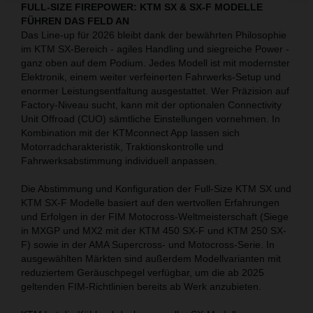
FULL-SIZE FIREPOWER: KTM SX & SX-F MODELLE
FÜHREN DAS FELD AN
Das Line-up für 2026 bleibt dank der bewährten Philosophie
im KTM SX-Bereich - agiles Handling und siegreiche Power -
ganz oben auf dem Podium. Jedes Modell ist mit modernster
Elektronik, einem weiter verfeinerten Fahrwerks-Setup und
enormer Leistungsentfaltung ausgestattet. Wer Präzision auf
Factory-Niveau sucht, kann mit der optionalen Connectivity
Unit Offroad (CUO) sämtliche Einstellungen vornehmen. In
Kombination mit der KTMconnect App lassen sich
Motorradcharakteristik, Traktionskontrolle und
Fahrwerksabstimmung individuell anpassen.
Die Abstimmung und Konfiguration der Full-Size KTM SX und
KTM SX-F Modelle basiert auf den wertvollen Erfahrungen
und Erfolgen in der FIM Motocross-Weltmeisterschaft (Siege
in MXGP und MX2 mit der KTM 450 SX-F und KTM 250 SX-
F) sowie in der AMA Supercross- und Motocross-Serie. In
ausgewählten Märkten sind außerdem Modellvarianten mit
reduziertem Geräuschpegel verfügbar, um die ab 2025
geltenden FIM-Richtlinien bereits ab Werk anzubieten.