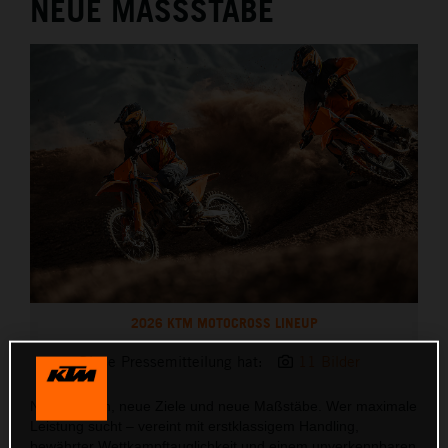
NEUE MASSSTÄBE
2026 KTM MOTOCROSS LINEUP
Diese Pressemitteilung hat:
11 Bilder
Neue Saison, neue Ziele und neue Maßstäbe. Wer maximale
Leistung sucht – vereint mit erstklassigem Handling,
bewährter Wettkampftauglichkeit und einem unverkennbaren