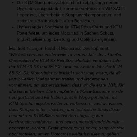
Die KTM Sportminicycles sind mit zahlreichen neuen
Upgrades ausgestattet, darunter verbesserte WP XACT-
Federung, überarbeitete Kupplungskomponenten und
optimierte Haltbarkeit in allen Bereichen.
Umfassendes Sortiment an KTM PowerParts und KTM
PowerWear, um jedes Motorrad in Sachen Schutz,
Inidividualisierung, Leistung und Optik zu ergänzen.
Manfred Edlinger, Head of Motocross Development:
“Wir befinden uns mittlerweile im vierten Jahr der aktuellen
Generation der KTM SX Full-Size-Modelle, im dritten Jahr
der KTM 50 SX und 65 SX sowie im zweiten Jahr der KTM
85 SX. Die Motorräder entwickeln sich stetig weiter, da wir
kontinuierlich Maßnahmen treffen und Änderungen
vornehmen, um sicherzustellen, dass wir die erste Wahl für
alle Racer bleiben. Die komplette Full-Size-Baureihe wurde
neu gestaltet und wir haben zudem Wege gefunden, die
KTM Sportminicycles weiter zu verbessern, weil wir wissen,
dass Komponenten, Leistung und technische Basis dieser
besonderen KTM-Bikes selbst den ehrgeizigsten
Nachwuchsrennfahrer - und seine unterstützende Familie -
begeistern werden. Greift wieder zum Lenker, denn wir sind
hochmotiviert, um im Motocross weiterhin alles zu geben.”