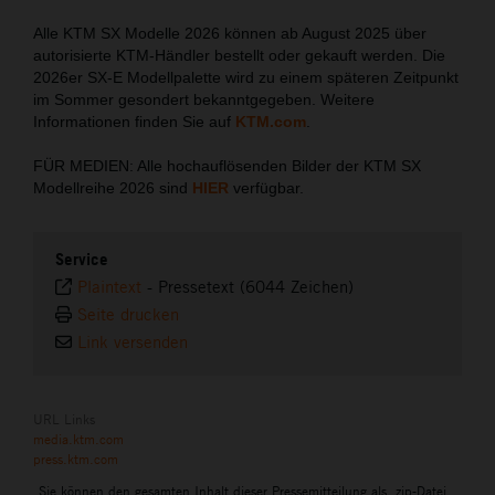
Alle KTM SX Modelle 2026 können ab August 2025 über
autorisierte KTM-Händler bestellt oder gekauft werden. Die
2026er SX-E Modellpalette wird zu einem späteren Zeitpunkt
im Sommer gesondert bekanntgegeben. Weitere
Informationen finden Sie auf
KTM.com
.
FÜR MEDIEN: Alle hochauflösenden Bilder der KTM SX
Modellreihe 2026 sind
HIER
verfügbar.
Service
Plaintext
-
Pressetext (6044 Zeichen)
Seite drucken
Link versenden
URL Links
media.ktm.com
press.ktm.com
Sie können den gesamten Inhalt dieser Pressemitteilung als .zip-Datei