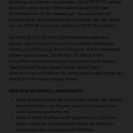
Belüftung am Zylinder neu gestaltet. Die KTM 85 SX verfügt
jetzt über einen neuen Hinterradbremshebel mit zwei
Einstelloptionen für die Hebellänge. Das erleichtert die
Anpassung an unterschiedlich große Kinder, die den Schritt
von der KTM 65 SX auf die größere KTM 85 SX machen.
Die KTM 50 SX FACTORY EDITION ist für jedes Kind
gebaut, das schon jetzt von schwarz-weißen Zielflaggen
träumt und nicht genug davon bekommt, seinen Rennsport-
Idolen nachzuahmen. Die READY TO RACE KTM
PowerParts-Komponenten und die Lackierung im Factory
Team Replica Design lassen Kinder ihrem Traum
näherkommen und stärken die Verbindung zu den Profis des
Red Bull KTM Factory Racing Teams.
2026 KTM SX MODELL-HIGHLIGHTS:
Neue Evolutionsstufe der technischen Basis, die weltweit
Meisterschaften und Rennen sowohl international als
auch national gewonnen hat.
Neue In-Mold-Grafiken und Farbgebung für 2026 mit
einem stärkeren orangfarbenen Anteil, lila Akzenten,
schwarzem Sitz und schwarzem Rahmen.