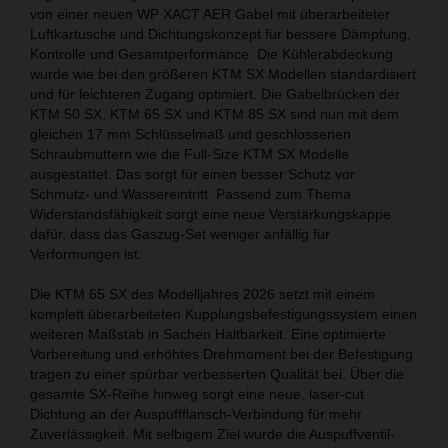
von einer neuen WP XACT AER Gabel mit überarbeiteter
Luftkartusche und Dichtungskonzept für bessere Dämpfung,
Kontrolle und Gesamtperformance. Die Kühlerabdeckung
wurde wie bei den größeren KTM SX Modellen standardisiert
und für leichteren Zugang optimiert. Die Gabelbrücken der
KTM 50 SX, KTM 65 SX und KTM 85 SX sind nun mit dem
gleichen 17 mm Schlüsselmaß und geschlossenen
Schraubmuttern wie die Full-Size KTM SX Modelle
ausgestattet. Das sorgt für einen besser Schutz vor
Schmutz- und Wassereintritt. Passend zum Thema
Widerstandsfähigkeit sorgt eine neue Verstärkungskappe
dafür, dass das Gaszug-Set weniger anfällig für
Verformungen ist.
Die KTM 65 SX des Modelljahres 2026 setzt mit einem
komplett überarbeiteten Kupplungsbefestigungssystem einen
weiteren Maßstab in Sachen Haltbarkeit. Eine optimierte
Vorbereitung und erhöhtes Drehmoment bei der Befestigung
tragen zu einer spürbar verbesserten Qualität bei. Über die
gesamte SX-Reihe hinweg sorgt eine neue, laser-cut
Dichtung an der Auspuffflansch-Verbindung für mehr
Zuverlässigkeit. Mit selbigem Ziel wurde die Auspuffventil-