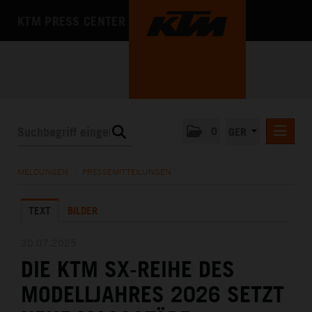
KTM PRESS CENTER
0
GER
PRESSEMITTEILUNGEN
MELDUNGEN
/
PRESSEMITTEILUNGEN
KTM MOTOHALL
TEXT
BILDER
MEDIA
DAS UNTERNEHMEN
30.07.2025
DIE KTM SX-REIHE DES
MODELLJAHRES 2026 SETZT