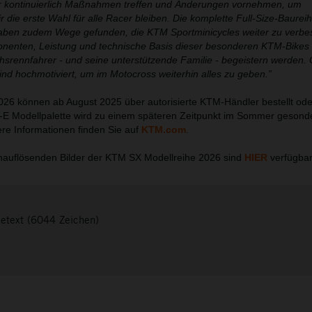
 wir kontinuierlich Maßnahmen treffen und Änderungen vornehmen, um
ir die erste Wahl für alle Racer bleiben. Die komplette Full-Size-Baure
haben zudem Wege gefunden, die KTM Sportminicycles weiter zu verbes
onenten, Leistung und technische Basis dieser besonderen KTM-Bikes 
srennfahrer - und seine unterstützende Familie - begeistern werden. G
ind hochmotiviert, um im Motocross weiterhin alles zu geben.”
26 können ab August 2025 über autorisierte KTM-Händler bestellt ode
-E Modellpalette wird zu einem späteren Zeitpunkt im Sommer gesond
re Informationen finden Sie auf
KTM.com
.
auflösenden Bilder der KTM SX Modellreihe 2026 sind
HIER
verfügbar
setext (6044 Zeichen)