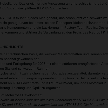
e Hebellänge. Das erleichtert die Anpassung an unterschiedlich große Ki
TM 65 SX auf die größere KTM 85 SX machen.
 EDITION ist für jedes Kind gebaut, das schon jetzt von schwarz-we
d nicht genug davon bekommt, seinen Rennsport-Idolen nachzuahmen.
ts-Komponenten und die Lackierung im Factory Team Replica Desig
herkommen und stärken die Verbindung zu den Profis des Red Bull KT
L-HIGHLIGHTS:
fe der technischen Basis, die weltweit Meisterschaften und Rennen so
uch national gewonnen hat.
ken und Farbgebung für 2026 mit einem stärkeren orangfarbenen Anteil,
em Sitz und schwarzem Rahmen.
ycles sind mit zahlreichen neuen Upgrades ausgestattet, darunter ve
rarbeitete Kupplungskomponenten und optimierte Haltbarkeit in allen
ment an KTM PowerParts und KTM PowerWear, um jedes Motorrad in
isierung, Leistung und Optik zu ergänzen.
d of Motocross Development:
erweile im vierten Jahr der aktuellen Generation der KTM SX Full-Size-
0 SX und 65 SX sowie im zweiten Jahr der KTM 85 SX. Die Motorräder 