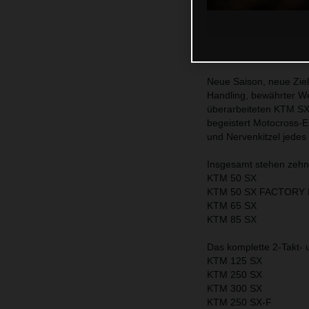
Neue Saison, neue Ziel
Handling, bewährter We
überarbeiteten KTM SX
begeistert Motocross-E
und Nervenkitzel jedes 
Insgesamt stehen zehn
KTM 50 SX
KTM 50 SX FACTORY 
KTM 65 SX
KTM 85 SX
Das komplette 2-Takt- 
KTM 125 SX
KTM 250 SX
KTM 300 SX
KTM 250 SX-F