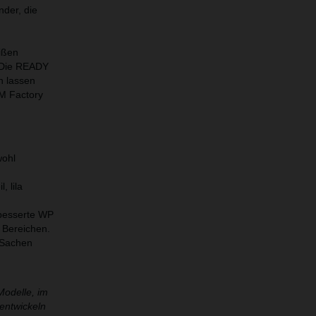
nder, die
ißen
 Die READY
n lassen
M Factory
wohl
 lila
rbesserte WP
 Bereichen.
 Sachen
Modelle, im
entwickeln