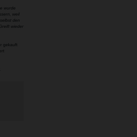
ihe wurde
sern, weil
selbst den
reift wieder
r gekauft
ert
.