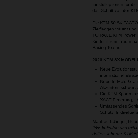
Einstelloptionen für di
den Schritt von der K
Die KTM 50 SX FACTORY
Zielflaggen träumt un
TO RACE KTM PowerPar
Kinder ihrem Traum nä
Racing Teams.
2026 KTM SX MODEL
Neue Evolutionsstu
international als a
Neue In-Mold-Grafi
Akzenten, schwarz
Die KTM Sportminic
XACT-Federung, übe
Umfassendes Sorti
Schutz, Inidividual
Manfred Edlinger, Hea
“Wir befinden uns mittl
dritten Jahr der KTM 5