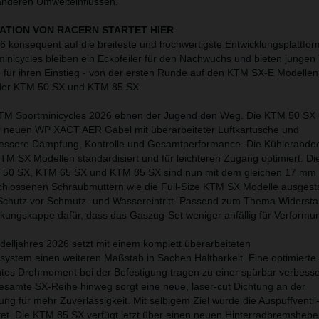
nderen Umwelteinflüssen.
ATION VON RACERN STARTET HIER
6 konsequent auf die breiteste und hochwertigste Entwicklungsplattfor
inicycles bleiben ein Eckpfeiler für den Nachwuchs und bieten jungen
 für ihren Einstieg - von der ersten Runde auf den KTM SX-E Modellen 
der KTM 50 SX und KTM 85 SX.
KTM Sportminicycles 2026 ebnen der Jugend den Weg. Die KTM 50 SX
er neuen WP XACT AER Gabel mit überarbeiteter Luftkartusche und
bessere Dämpfung, Kontrolle und Gesamtperformance. Die Kühlerabd
TM SX Modellen standardisiert und für leichteren Zugang optimiert. Di
 50 SX, KTM 65 SX und KTM 85 SX sind nun mit dem gleichen 17 mm
hlossenen Schraubmuttern wie die Full-Size KTM SX Modelle ausgesta
 Schutz vor Schmutz- und Wassereintritt. Passend zum Thema Widersta
rkungskappe dafür, dass das Gaszug-Set weniger anfällig für Verformun
lljahres 2026 setzt mit einem komplett überarbeiteten
ystem einen weiteren Maßstab in Sachen Haltbarkeit. Eine optimierte
tes Drehmoment bei der Befestigung tragen zu einer spürbar verbess
 gesamte SX-Reihe hinweg sorgt eine neue, laser-cut Dichtung an der
ng für mehr Zuverlässigkeit. Mit selbigem Ziel wurde die Auspuffventil
tet. Die KTM 85 SX verfügt jetzt über einen neuen Hinterradbremshebel