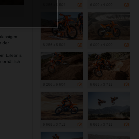
8 256 x 5 504
6 000 x 4 000
klassigem
n der
8 256 x 5 504
6 000 x 4 000
em Erlebnis
erhältlich.
8 256 x 5 504
5 568 x 3 712
5 568 x 3 712
5 568 x 3 712