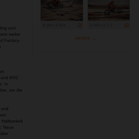
8 256 x 5 504
5 568 x 3 712
ling und
inem weiter
weitere ...
uf Factory-
n
den
P und MX2
. In
bar, um die
g und
euen
 Haltbarkeit
t: Neue
über