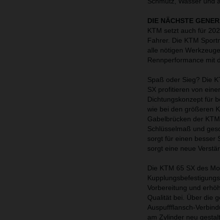
Schmutz, Wasser und a
DIE NÄCHSTE GENER
KTM setzt auch für 202
Fahrer. Die KTM Sportm
alle nötigen Werkzeuge
Rennperformance mit 
Spaß oder Sieg? Die 
SX profitieren von ein
Dichtungskonzept für 
wie bei den größeren K
Gabelbrücken der KTM
Schlüsselmaß und gesc
sorgt für einen besser
sorgt eine neue Verstä
Die KTM 65 SX des Mode
Kupplungsbefestigungss
Vorbereitung und erhöh
Qualität bei. Über die
Auspuffflansch-Verbindu
am Zylinder neu gestal