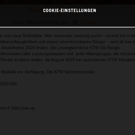
COOKIE-EINSTELLUNGEN
2026 KTM MOTOCROSS LINEUP
Diese Pressemitteilung hat:
11 Bilder
e und neue Maßstäbe. Wer maximale Leistung sucht – vereint mit erst
ttkampftauglichkeit und einem unverkennbaren Design – wird all das i
-Modellreihe 2026 finden. Die unvergleichliche KTM SX-Range
nthusiasten aller Leistungsklassen und jeder Altersgruppe, die mit pur
Terrain erobern wollen. Ab August 2025 bei autorisierten KTM-Händlern 
 Modelle zur Verfügung. Die KTM Sportminicycles:
EDITION
und 4-Takt-Line-up: