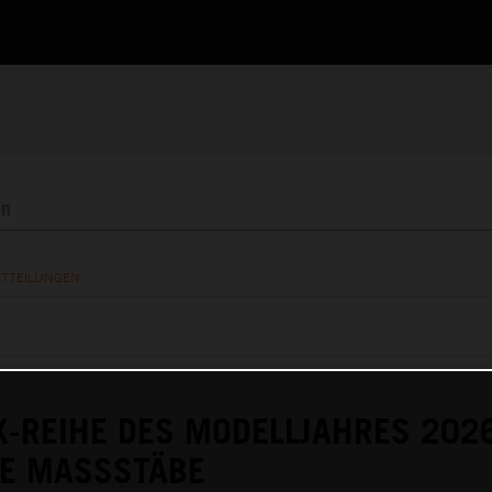
ITTEILUNGEN
X-REIHE DES MODELLJAHRES 202
UE MASSSTÄBE