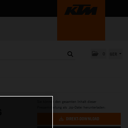
0
GER
Sie können den gesamten Inhalt dieser
Pressemitteilung als .zip-Datei herunterladen:
6
DIREKT-DOWNLOAD