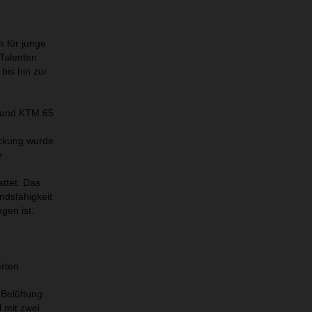
m für junge
 Talenten
bis hin zur
 und KTM 65
eckung wurde
e
ttet. Das
ndsfähigkeit
gen ist.
erten
-Belüftung
 mit zwei