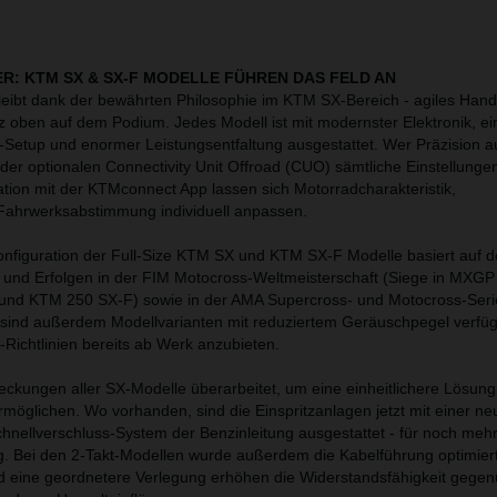
ER: KTM SX & SX-F MODELLE FÜHREN DAS FELD AN
leibt dank der bewährten Philosophie im KTM SX-Bereich - agiles Hand
z oben auf dem Podium. Jedes Modell ist mit modernster Elektronik, e
-Setup und enormer Leistungsentfaltung ausgestattet. Wer Präzision a
 der optionalen Connectivity Unit Offroad (CUO) sämtliche Einstellunge
ion mit der KTMconnect App lassen sich Motorradcharakteristik,
 Fahrwerksabstimmung individuell anpassen.
nfiguration der Full-Size KTM SX und KTM SX-F Modelle basiert auf 
n und Erfolgen in der FIM Motocross-Weltmeisterschaft (Siege in MXG
und KTM 250 SX-F) sowie in der AMA Supercross- und Motocross-Serie
sind außerdem Modellvarianten mit reduziertem Geräuschpegel verfüg
Richtlinien bereits ab Werk anzubieten.
ckungen aller SX-Modelle überarbeitet, um eine einheitlichere Lösun
rmöglichen. Wo vorhanden, sind die Einspritzanlagen jetzt mit einer n
hnellverschluss-System der Benzinleitung ausgestattet - für noch mehr
g. Bei den 2-Takt-Modellen wurde außerdem die Kabelführung optimier
d eine geordnetere Verlegung erhöhen die Widerstandsfähigkeit gegen