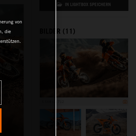
IN LIGHTBOX SPEICHERN
cherung von
BILDER (11)
, die
erstützen.
5 568 x 3 712