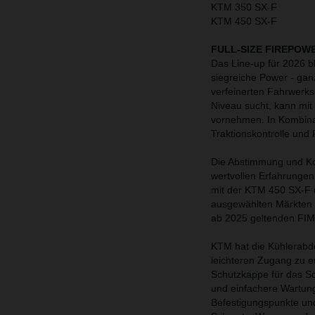
KTM 350 SX-F
KTM 450 SX-F
FULL-SIZE FIREPOW
Das Line-up für 2026 b
siegreiche Power - gan
verfeinerten Fahrwerks
Niveau sucht, kann mit
vornehmen. In Kombinat
Traktionskontrolle und
Die Abstimmung und Ko
wertvollen Erfahrunge
mit der KTM 450 SX-F 
ausgewählten Märkten 
ab 2025 geltenden FIM-
KTM hat die Kühlerabde
leichteren Zugang zu e
Schutzkappe für das Sc
und einfachere Wartun
Befestigungspunkte un