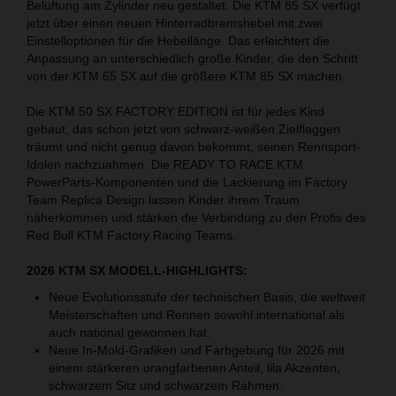
Belüftung am Zylinder neu gestaltet. Die KTM 85 SX verfügt
jetzt über einen neuen Hinterradbremshebel mit zwei
Einstelloptionen für die Hebellänge. Das erleichtert die
Anpassung an unterschiedlich große Kinder, die den Schritt
von der KTM 65 SX auf die größere KTM 85 SX machen.
Die KTM 50 SX FACTORY EDITION ist für jedes Kind
gebaut, das schon jetzt von schwarz-weißen Zielflaggen
träumt und nicht genug davon bekommt, seinen Rennsport-
Idolen nachzuahmen. Die READY TO RACE KTM
PowerParts-Komponenten und die Lackierung im Factory
Team Replica Design lassen Kinder ihrem Traum
näherkommen und stärken die Verbindung zu den Profis des
Red Bull KTM Factory Racing Teams.
2026 KTM SX MODELL-HIGHLIGHTS:
Neue Evolutionsstufe der technischen Basis, die weltweit
Meisterschaften und Rennen sowohl international als
auch national gewonnen hat.
Neue In-Mold-Grafiken und Farbgebung für 2026 mit
einem stärkeren orangfarbenen Anteil, lila Akzenten,
schwarzem Sitz und schwarzem Rahmen.