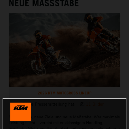
NEUE MASSSTÄBE
2026 KTM MOTOCROSS LINEUP
Diese Pressemitteilung hat:
11 Bilder
Neue Saison, neue Ziele und neue Maßstäbe. Wer maximale
Leistung sucht – vereint mit erstklassigem Handling,
bewährter Wettkampftauglichkeit und einem unverkennbaren