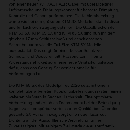
von einer neuen WP XACT AER Gabel mit überarbeiteter
Luftkartusche und Dichtungskonzept für bessere Dämpfung,
Kontrolle und Gesamtperformance. Die Kühlerabdeckung
wurde wie bei den größeren KTM SX Modellen standardisiert
und für leichteren Zugang optimiert. Die Gabelbrücken der
KTM 50 SX, KTM 65 SX und KTM 85 SX sind nun mit dem
gleichen 17 mm Schlüsselmaß und geschlossenen
Schraubmuttern wie die Full-Size KTM SX Modelle
ausgestattet. Das sorgt für einen besser Schutz vor
Schmutz- und Wassereintritt. Passend zum Thema
Widerstandsfähigkeit sorgt eine neue Verstärkungskappe
dafür, dass das Gaszug-Set weniger anfällig für
Verformungen ist.
Die KTM 65 SX des Modelljahres 2026 setzt mit einem
komplett überarbeiteten Kupplungsbefestigungssystem einen
weiteren Maßstab in Sachen Haltbarkeit. Eine optimierte
Vorbereitung und erhöhtes Drehmoment bei der Befestigung
tragen zu einer spürbar verbesserten Qualität bei. Über die
gesamte SX-Reihe hinweg sorgt eine neue, laser-cut
Dichtung an der Auspuffflansch-Verbindung für mehr
Zuverlässigkeit. Mit selbigem Ziel wurde die Auspuffventil-