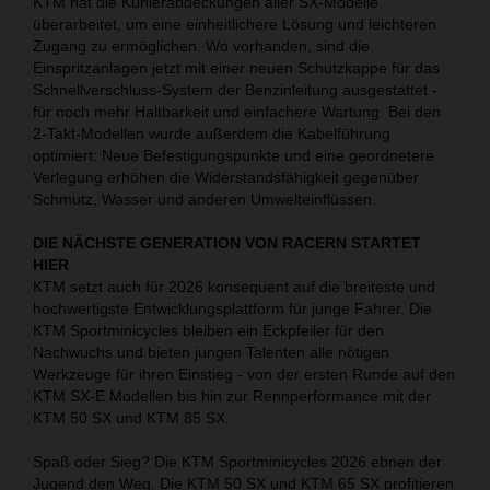
KTM hat die Kühlerabdeckungen aller SX-Modelle
überarbeitet, um eine einheitlichere Lösung und leichteren
Zugang zu ermöglichen. Wo vorhanden, sind die
Einspritzanlagen jetzt mit einer neuen Schutzkappe für das
Schnellverschluss-System der Benzinleitung ausgestattet -
für noch mehr Haltbarkeit und einfachere Wartung. Bei den
2-Takt-Modellen wurde außerdem die Kabelführung
optimiert: Neue Befestigungspunkte und eine geordnetere
Verlegung erhöhen die Widerstandsfähigkeit gegenüber
Schmutz, Wasser und anderen Umwelteinflüssen.
DIE NÄCHSTE GENERATION VON RACERN STARTET
HIER
KTM setzt auch für 2026 konsequent auf die breiteste und
hochwertigste Entwicklungsplattform für junge Fahrer. Die
KTM Sportminicycles bleiben ein Eckpfeiler für den
Nachwuchs und bieten jungen Talenten alle nötigen
Werkzeuge für ihren Einstieg - von der ersten Runde auf den
KTM SX-E Modellen bis hin zur Rennperformance mit der
KTM 50 SX und KTM 85 SX.
Spaß oder Sieg? Die KTM Sportminicycles 2026 ebnen der
Jugend den Weg. Die KTM 50 SX und KTM 65 SX profitieren