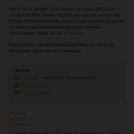
Alle KTM SX Modelle 2026 können ab August 2025 über
autorisierte KTM-Händler bestellt oder gekauft werden. Die
2026er SX-E Modellpalette wird zu einem späteren Zeitpunkt
im Sommer gesondert bekanntgegeben. Weitere
Informationen finden Sie auf
KTM.com
.
FÜR MEDIEN: Alle hochauflösenden Bilder der KTM SX
Modellreihe 2026 sind
HIER
verfügbar.
Service
Plaintext
-
Pressetext (6044 Zeichen)
Seite drucken
Link versenden
URL Links
media.ktm.com
press.ktm.com
Sie können den gesamten Inhalt dieser Pressemitteilung als .zip-Datei