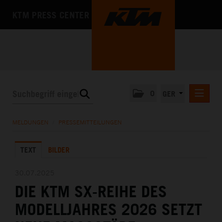
KTM PRESS CENTER
0
GER
PRESSEMITTEILUNGEN
MELDUNGEN
/
PRESSEMITTEILUNGEN
KTM MOTOHALL
TEXT
BILDER
MEDIA
DAS UNTERNEHMEN
30.07.2025
DIE KTM SX-REIHE DES
MODELLJAHRES 2026 SETZT