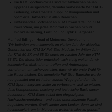
Die KTM Sportminicycles sind mit zahlreichen neuen
Upgrades ausgestattet, darunter verbesserte WP XACT-
Federung, überarbeitete Kupplungskomponenten und
optimierte Haltbarkeit in allen Bereichen.
Umfassendes Sortiment an KTM PowerParts und KTM
PowerWear, um jedes Motorrad in Sachen Schutz,
Inidividualisierung, Leistung und Optik zu ergänzen.
Manfred Edlinger, Head of Motocross Development:
“Wir befinden uns mittlerweile im vierten Jahr der aktuellen
Generation der KTM SX Full-Size-Modelle, im dritten Jahr
der KTM 50 SX und 65 SX sowie im zweiten Jahr der KTM
85 SX. Die Motorräder entwickeln sich stetig weiter, da wir
kontinuierlich Maßnahmen treffen und Änderungen
vornehmen, um sicherzustellen, dass wir die erste Wahl für
alle Racer bleiben. Die komplette Full-Size-Baureihe wurde
neu gestaltet und wir haben zudem Wege gefunden, die
KTM Sportminicycles weiter zu verbessern, weil wir wissen,
dass Komponenten, Leistung und technische Basis dieser
besonderen KTM-Bikes selbst den ehrgeizigsten
Nachwuchsrennfahrer - und seine unterstützende Familie -
begeistern werden. Greift wieder zum Lenker, denn wir sind
hochmotiviert, um im Motocross weiterhin alles zu geben.”