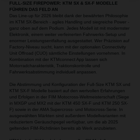
FULL-SIZE FIREPOWER: KTM SX & SX-F MODELLE
FÜHREN DAS FELD AN
Das Line-up für 2026 bleibt dank der bewährten Philosophie
im KTM SX-Bereich - agiles Handling und siegreiche Power -
ganz oben auf dem Podium. Jedes Modell ist mit modernster
Elektronik, einem weiter verfeinerten Fahrwerks-Setup und
enormer Leistungsentfaltung ausgestattet. Wer Präzision auf
Factory-Niveau sucht, kann mit der optionalen Connectivity
Unit Offroad (CUO) sämtliche Einstellungen vornehmen. In
Kombination mit der KTMconnect App lassen sich
Motorradcharakteristik, Traktionskontrolle und
Fahrwerksabstimmung individuell anpassen.
Die Abstimmung und Konfiguration der Full-Size KTM SX und
KTM SX-F Modelle basiert auf den wertvollen Erfahrungen
und Erfolgen in der FIM Motocross-Weltmeisterschaft (Siege
in MXGP und MX2 mit der KTM 450 SX-F und KTM 250 SX-
F) sowie in der AMA Supercross- und Motocross-Serie. In
ausgewählten Märkten sind außerdem Modellvarianten mit
reduziertem Geräuschpegel verfügbar, um die ab 2025
geltenden FIM-Richtlinien bereits ab Werk anzubieten.