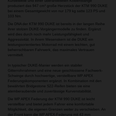
Kurbelwelle und einer überarbeiteten Kolbenstange
produziert das 947 cm³ große Herzstück der KTM 990 DUKE
bei einem Gesamtgewicht von nur 179 kg satte 123 PS und
103 Nm.
Die DNA der KTM 990 DUKE ist bereits in der langen Reihe
ihrer stolzen DUKE-Vorgängermodelle zu finden. Ergänzt
wird dies durch noch mehr Leistungsfähigkeit und
Aggressivität. In ihrem Wesenskern ist die DUKE ein
leistungsorientiertes Motorrad mit einem leichten, gut
beherrschbaren Fahrwerk, das maximales Vertrauen
vermittelt.
In typischer DUKE-Manier werden ein stabiler
Gitterrohrrahmen und eine neue geschlossene Fachwerk-
Schwinge durch hochwertige, verstellbare WP APEX
Federungskomponenten ergänzt. In Kombination mit den
bewährten Bridgestone S22-Reifen bieten sie eine
atemberaubende und zuverlässige Kurvenstabilität.
Die WP APEX Federung der KTM 990 DUKE ist leicht
verstellbar und bietet jedem Fahrer eine komfortable
Möglichkeit, die eigenen Grenzen weiter zu verschieben. An
der Front kann die WP APEX-Federung mit 43 mm