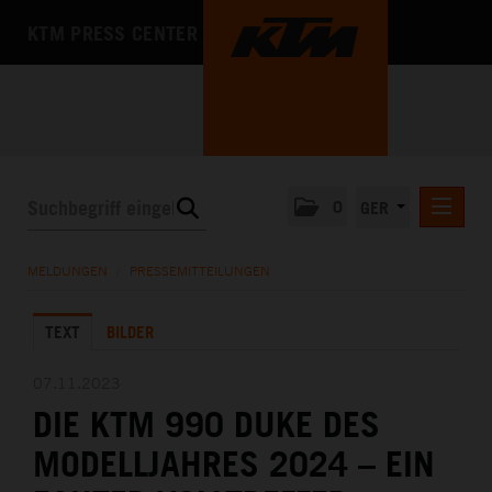
KTM PRESS CENTER
0
GER
PRESSEMITTEILUNGEN
MELDUNGEN
/
PRESSEMITTEILUNGEN
KTM MOTOHALL
TEXT
BILDER
MEDIA
DAS UNTERNEHMEN
07.11.2023
DIE KTM 990 DUKE DES
MODELLJAHRES 2024 – EIN