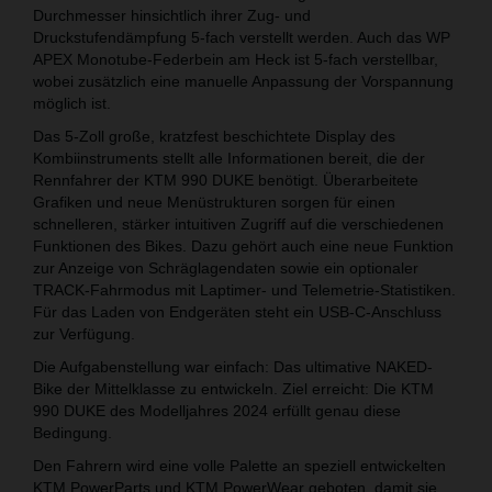
Durchmesser hinsichtlich ihrer Zug- und
Druckstufendämpfung 5-fach verstellt werden. Auch das WP
APEX Monotube-Federbein am Heck ist 5-fach verstellbar,
wobei zusätzlich eine manuelle Anpassung der Vorspannung
möglich ist.
Das 5-Zoll große, kratzfest beschichtete Display des
Kombiinstruments stellt alle Informationen bereit, die der
Rennfahrer der KTM 990 DUKE benötigt. Überarbeitete
Grafiken und neue Menüstrukturen sorgen für einen
schnelleren, stärker intuitiven Zugriff auf die verschiedenen
Funktionen des Bikes. Dazu gehört auch eine neue Funktion
zur Anzeige von Schräglagendaten sowie ein optionaler
TRACK-Fahrmodus mit Laptimer- und Telemetrie-Statistiken.
Für das Laden von Endgeräten steht ein USB-C-Anschluss
zur Verfügung.
Die Aufgabenstellung war einfach: Das ultimative NAKED-
Bike der Mittelklasse zu entwickeln. Ziel erreicht: Die KTM
990 DUKE des Modelljahres 2024 erfüllt genau diese
Bedingung.
Den Fahrern wird eine volle Palette an speziell entwickelten
KTM PowerParts und KTM PowerWear geboten, damit sie