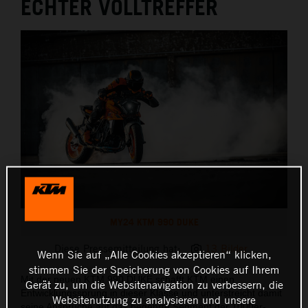
ECHTER VOLLTREFFER
MY24 KTM 990 DUKE
Diese Pressemitteilung hat:
13 Bilder
Wenn Sie auf „Alle Cookies akzeptieren“ klicken,
stimmen Sie der Speicherung von Cookies auf Ihrem
Mit der neuen KTM 990 DUKE schafft KTM einen
Gerät zu, um die Websitenavigation zu verbessern, die
Entwicklungssprung in dieser Klasse und unterstreicht damit
Websitenutzung zu analysieren und unsere
seine Ansprüche auf das begehrte Segment der 1000er-