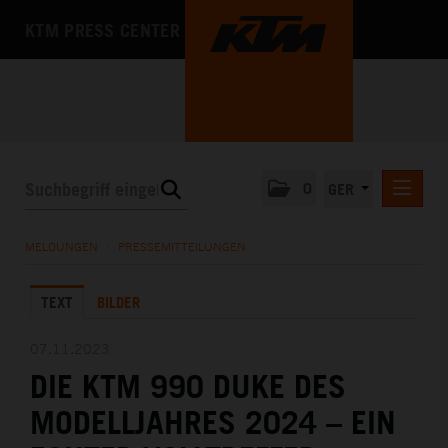
KTM PRESS CENTER
0
GER
PRESSEMITTEILUNGEN
MELDUNGEN
/
PRESSEMITTEILUNGEN
KTM MOTOHALL
TEXT
BILDER
MEDIA
DAS UNTERNEHMEN
07.11.2023
DIE KTM 990 DUKE DES
MODELLJAHRES 2024 – EIN