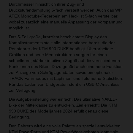
Durchmesser hinsichtlich ihrer Zug- und
Druckstufendämpfung 5-fach verstellt werden. Auch das WP
APEX Monotube-Federbein am Heck ist 5-fach verstellbar,
wobei zusätzlich eine manuelle Anpassung der Vorspannung
möglich ist.
Das 5-Zoll große, kratzfest beschichtete Display des
Kombiinstruments stellt alle Informationen bereit, die der
Rennfahrer der KTM 990 DUKE benötigt. Überarbeitete
Grafiken und neue Menüstrukturen sorgen für einen
schnelleren, stärker intuitiven Zugriff auf die verschiedenen
Funktionen des Bikes. Dazu gehört auch eine neue Funktion
zur Anzeige von Schräglagendaten sowie ein optionaler
TRACK-Fahrmodus mit Laptimer- und Telemetrie-Statistiken.
Für das Laden von Endgeräten steht ein USB-C-Anschluss
zur Verfügung.
Die Aufgabenstellung war einfach: Das ultimative NAKED-
Bike der Mittelklasse zu entwickeln. Ziel erreicht: Die KTM
990 DUKE des Modelljahres 2024 erfüllt genau diese
Bedingung.
Den Fahrern wird eine volle Palette an speziell entwickelten
KTM PowerParts und KTM PowerWear geboten, damit sie