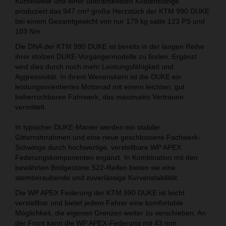
Kurbelwelle und einer überarbeiteten Kolbenstange
produziert das 947 cm³ große Herzstück der KTM 990 DUKE
bei einem Gesamtgewicht von nur 179 kg satte 123 PS und
103 Nm.
Die DNA der KTM 990 DUKE ist bereits in der langen Reihe
ihrer stolzen DUKE-Vorgängermodelle zu finden. Ergänzt
wird dies durch noch mehr Leistungsfähigkeit und
Aggressivität. In ihrem Wesenskern ist die DUKE ein
leistungsorientiertes Motorrad mit einem leichten, gut
beherrschbaren Fahrwerk, das maximales Vertrauen
vermittelt.
In typischer DUKE-Manier werden ein stabiler
Gitterrohrrahmen und eine neue geschlossene Fachwerk-
Schwinge durch hochwertige, verstellbare WP APEX
Federungskomponenten ergänzt. In Kombination mit den
bewährten Bridgestone S22-Reifen bieten sie eine
atemberaubende und zuverlässige Kurvenstabilität.
Die WP APEX Federung der KTM 990 DUKE ist leicht
verstellbar und bietet jedem Fahrer eine komfortable
Möglichkeit, die eigenen Grenzen weiter zu verschieben. An
der Front kann die WP APEX-Federung mit 43 mm