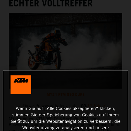
ECHTER VOLLTREFFER
MY24 KTM 990 DUKE
Diese Pressemitteilung hat:
13 Bilder
Wenn Sie auf „Alle Cookies akzeptieren“ klicken,
stimmen Sie der Speicherung von Cookies auf Ihrem
Mit der neuen KTM 990 DUKE schafft KTM einen
Gerät zu, um die Websitenavigation zu verbessern, die
Entwicklungssprung in dieser Klasse und unterstreicht damit
Websitenutzung zu analysieren und unsere
seine Ansprüche auf das begehrte Segment der 1000er-