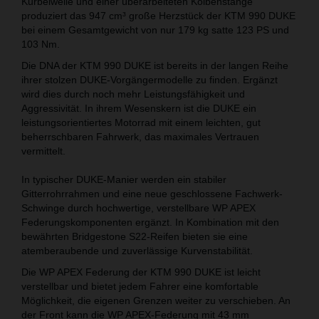
Kurbelwelle und einer überarbeiteten Kolbenstange
produziert das 947 cm³ große Herzstück der KTM 990 DUKE
bei einem Gesamtgewicht von nur 179 kg satte 123 PS und
103 Nm.
Die DNA der KTM 990 DUKE ist bereits in der langen Reihe
ihrer stolzen DUKE-Vorgängermodelle zu finden. Ergänzt
wird dies durch noch mehr Leistungsfähigkeit und
Aggressivität. In ihrem Wesenskern ist die DUKE ein
leistungsorientiertes Motorrad mit einem leichten, gut
beherrschbaren Fahrwerk, das maximales Vertrauen
vermittelt.
In typischer DUKE-Manier werden ein stabiler
Gitterrohrrahmen und eine neue geschlossene Fachwerk-
Schwinge durch hochwertige, verstellbare WP APEX
Federungskomponenten ergänzt. In Kombination mit den
bewährten Bridgestone S22-Reifen bieten sie eine
atemberaubende und zuverlässige Kurvenstabilität.
Die WP APEX Federung der KTM 990 DUKE ist leicht
verstellbar und bietet jedem Fahrer eine komfortable
Möglichkeit, die eigenen Grenzen weiter zu verschieben. An
der Front kann die WP APEX-Federung mit 43 mm