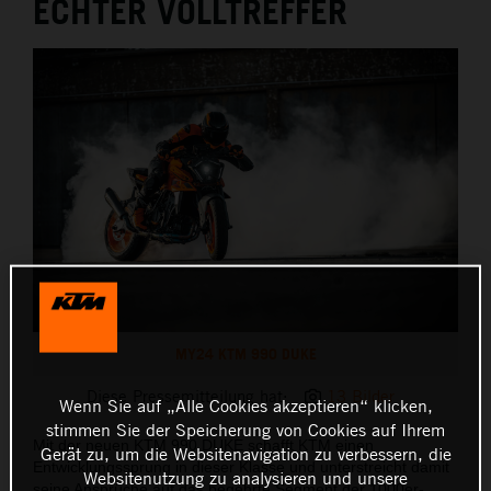
ECHTER VOLLTREFFER
MY24 KTM 990 DUKE
Diese Pressemitteilung hat:
13 Bilder
Wenn Sie auf „Alle Cookies akzeptieren“ klicken,
stimmen Sie der Speicherung von Cookies auf Ihrem
Mit der neuen KTM 990 DUKE schafft KTM einen
Gerät zu, um die Websitenavigation zu verbessern, die
Entwicklungssprung in dieser Klasse und unterstreicht damit
Websitenutzung zu analysieren und unsere
seine Ansprüche auf das begehrte Segment der 1000er-