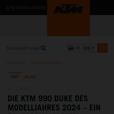
KTM PRESS CENTER
0
GER
PRESSEMITTEILUNGEN
MELDUNGEN
/
PRESSEMITTEILUNGEN
KTM MOTOHALL
TEXT
BILDER
MEDIA
DAS UNTERNEHMEN
07.11.2023
DIE KTM 990 DUKE DES
MODELLJAHRES 2024 – EIN