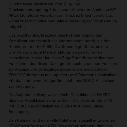
Durchmesser hinsichtlich ihrer Zug- und
Druckstufendämpfung 5-fach verstellt werden. Auch das WP
APEX Monotube-Federbein am Heck ist 5-fach verstellbar,
wobei zusätzlich eine manuelle Anpassung der Vorspannung
möglich ist.
Das 5-Zoll große, kratzfest beschichtete Display des
Kombiinstruments stellt alle Informationen bereit, die der
Rennfahrer der KTM 990 DUKE benötigt. Überarbeitete
Grafiken und neue Menüstrukturen sorgen für einen
schnelleren, stärker intuitiven Zugriff auf die verschiedenen
Funktionen des Bikes. Dazu gehört auch eine neue Funktion
zur Anzeige von Schräglagendaten sowie ein optionaler
TRACK-Fahrmodus mit Laptimer- und Telemetrie-Statistiken.
Für das Laden von Endgeräten steht ein USB-C-Anschluss
zur Verfügung.
Die Aufgabenstellung war einfach: Das ultimative NAKED-
Bike der Mittelklasse zu entwickeln. Ziel erreicht: Die KTM
990 DUKE des Modelljahres 2024 erfüllt genau diese
Bedingung.
Den Fahrern wird eine volle Palette an speziell entwickelten
KTM PowerParts und KTM PowerWear geboten, damit sie