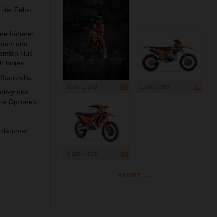
 der Fahrt
ine höherer
rspannung
esamten Hub
h hinten.
ftankrolle.
800 x 1 200
1 200 x 900
elegt und
te Optionen
 darunter:
1 200 x 900
weitere ...