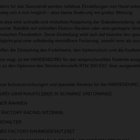
sters für das Basisventil werden nahtlose Einstellungen von Hand unter
weg von 4 mm möglich – eine kleine Änderung mit großer Wirkung.
t dies eine schnelle und mühelose Anpassung der Gabeleinstellung: e
serte Stabilität auf schnellen Enduro-Stecken oder eine geringere Vo
chnischen Flussbetten. Diese Einstellung wirkt sich auf beinahe den g
licht jetzt eine vollständig einstellbare Federung, sowohl vorn als auc
fen die Einstellung des Federbeins, den Kettenschutz und die Kraftstof
on sagt, ist die HARDENDURO für das anspruchsvollste Gelände ausg
ich zu den Optionen des Standardmodells KTM 300 EXC über ausgewähl
ene Schutzvorrichtungen und spezielle Bauteile für die HARDENDURO,
O-GRAFIKAUFKLEBER IN SCHWARZ UND ORANGE
ER RAHMEN
ACTORY RACING-SITZBANK
CHALTER
S FACTORY-RAHMENSCHUTZSET