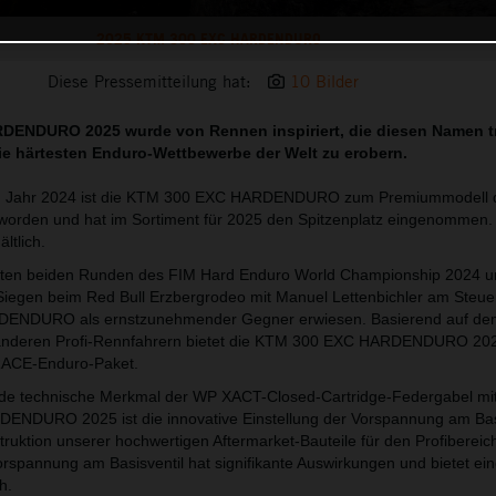
2025 KTM 300 EXC HARDENDURO
Diese Pressemitteilung hat:
10 Bilder
DENDURO 2025 wurde von Rennen inspiriert, die diesen Namen t
die härtesten Enduro-Wettbewerbe der Welt zu erobern.
g im Jahr 2024 ist die KTM 300 EXC HARDENDURO zum Premiummodell 
rden und hat im Sortiment für 2025 den Spitzenplatz eingenommen. S
ltlich.
sten beiden Runden des FIM Hard Enduro World Championship 2024 u
iegen beim Red Bull Erzbergrodeo mit Manuel Lettenbichler am Steuer
ENDURO als ernstzunehmender Gegner erwiesen. Basierend auf d
 anderen Profi-Rennfahrern bietet die KTM 300 EXC HARDENDURO 20
RACE-Enduro-Paket.
de technische Merkmal der WP XACT-Closed-Cartridge-Federgabel mi
NDURO 2025 ist die innovative Einstellung der Vorspannung am Basi
truktion unserer hochwertigen Aftermarket-Bauteile für den Profibereich
orspannung am Basisventil hat signifikante Auswirkungen und bietet ei
h.