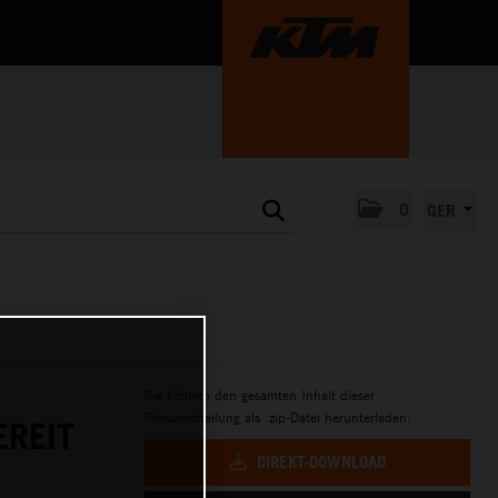
0
GER
Sie können den gesamten Inhalt dieser
Pressemitteilung als .zip-Datei herunterladen:
EREIT
DIREKT-DOWNLOAD