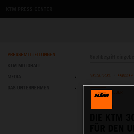
KTM PRESS CENTER
PRESSEMITTEILUNGEN
KTM MOTOHALL
MEDIA
MELDUNGEN
/
PRESSEM
DAS UNTERNEHMEN
TEXT
BILDER
27.06.2024
DIE KTM 3
FÜR DEN U