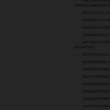
- FACTORY-RADSATZ
ORANGEFARBENEN N
- METZELER 6-DAY
- HANDSCHUTZ-BÜ
- KÜHLERLÜFTER
- SCHWARZE ELOX
- WP XACT-CLOSED
BASISVENTIL
- MOTORSCHUTZ
- SCHWIMMEND GE
- BREMSSCHEIBEN
- MASSIV-BREMSSC
- ORANGEFARBENE
- ORANGEFARBENE
- ORANGEFARBENE
- KUPPLUNGSNEHM