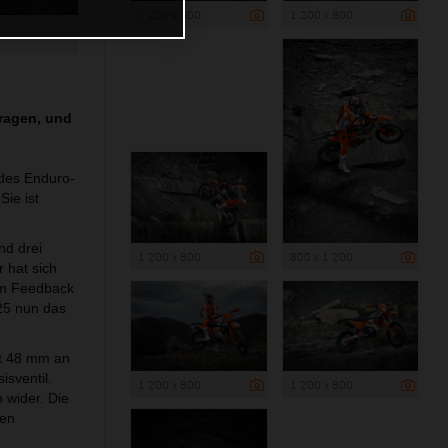
1 200 x 800
1 200 x 800
ragen, und
des Enduro-
ie ist
nd drei
1 200 x 800
800 x 1 200
 hat sich
em Feedback
25 nun das
t 48 mm an
sventil.
1 200 x 800
1 200 x 800
 wider. Die
nen