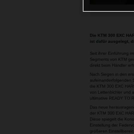
Die KTM 300 EXC HAR
ist dafür ausgelegt, 
Seit ihrer Einführun
Segments von KTM gewo
direkt beim Händler erhä
Nach Siegen in den er
aufeinanderfolgenden S
die KTM 300 EXC HARD
von Lettenbichler und
ultimative READY TO 
Das neue herausragen
der KTM 300 EXC HARDE
Diese spiegelt die Kons
Einstellung der Federv
größeren Einstellbereic