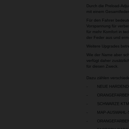
Durch die Preload-Adju
mit einem Gesamtfeder
Für den Fahrer bedeute
Vorspannung für verbes
für mehr Komfort in te
der Feder aus und ermög
Weitere Upgrades betref
Wie der Name aber sch
verfügt daher zusätzl
für diesen Zweck.
Dazu zählen verschied
- NEUE HARDENDUR
- ORANGEFARBEN
- SCHWARZE KTM F
- MAP-AUSWAHL-S
- ORANGEFARBENE