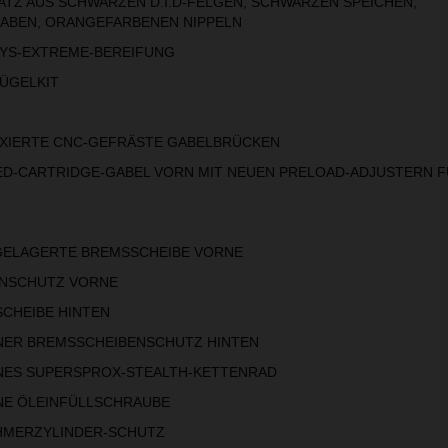
 AUS SCHWARZEN D.I.D-FELGEN, SCHWARZEN SPEICHEN,
ABEN, ORANGEFARBENEN NIPPELN
S-EXTREME-BEREIFUNG
GELKIT
IERTE CNC-GEFRÄSTE GABELBRÜCKEN
-CARTRIDGE-GABEL VORN MIT NEUEN PRELOAD-ADJUSTERN F
LAGERTE BREMSSCHEIBE VORNE
SCHUTZ VORNE
HEIBE HINTEN
R BREMSSCHEIBENSCHUTZ HINTEN
S SUPERSPROX-STEALTH-KETTENRAD
 ÖLEINFÜLLSCHRAUBE
ERZYLINDER-SCHUTZ