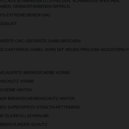
 AUS SCHWARZEN D.I.D-FELGEN, SCHWARZEN SPEICHEN,
ABEN, ORANGEFARBENEN NIPPELN
S-EXTREME-BEREIFUNG
GELKIT
IERTE CNC-GEFRÄSTE GABELBRÜCKEN
-CARTRIDGE-GABEL VORN MIT NEUEN PRELOAD-ADJUSTERN F
LAGERTE BREMSSCHEIBE VORNE
SCHUTZ VORNE
HEIBE HINTEN
R BREMSSCHEIBENSCHUTZ HINTEN
S SUPERSPROX-STEALTH-KETTENRAD
 ÖLEINFÜLLSCHRAUBE
ERZYLINDER-SCHUTZ