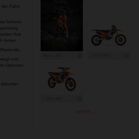
 der Fahrt
ine höherer
rspannung
esamten Hub
h hinten.
ftankrolle.
800 x 1 200
1 200 x 900
elegt und
te Optionen
 darunter:
1 200 x 900
weitere ...