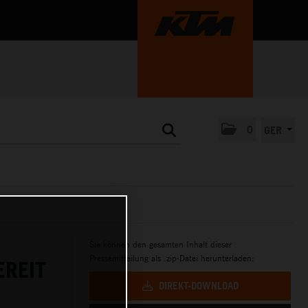
0
GER
Sie können den gesamten Inhalt dieser
Pressemitteilung als .zip-Datei herunterladen:
EREIT
DIREKT-DOWNLOAD