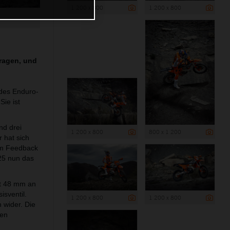
1 200 x 800
1 200 x 800
ragen, und
des Enduro-
ie ist
nd drei
1 200 x 800
800 x 1 200
 hat sich
em Feedback
25 nun das
t 48 mm an
sventil.
1 200 x 800
1 200 x 800
 wider. Die
nen