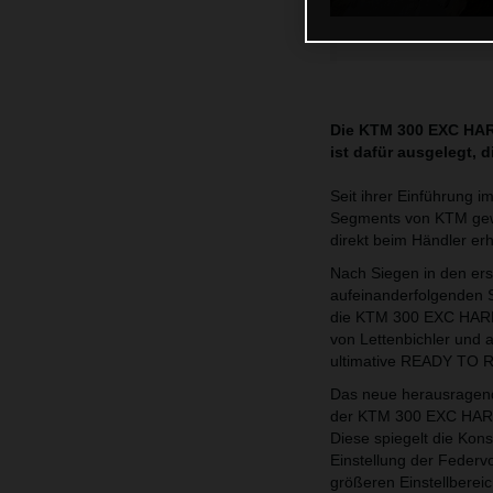
Die KTM 300 EXC HAR
ist dafür ausgelegt, 
Seit ihrer Einführun
Segments von KTM gewo
direkt beim Händler erhä
Nach Siegen in den er
aufeinanderfolgenden S
die KTM 300 EXC HARD
von Lettenbichler und
ultimative READY TO 
Das neue herausragen
der KTM 300 EXC HARDE
Diese spiegelt die Kons
Einstellung der Federv
größeren Einstellbereic