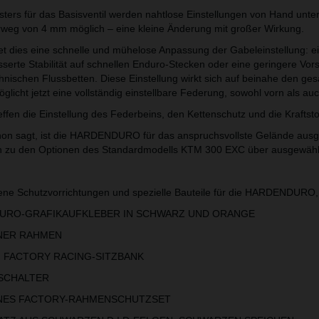
sters für das Basisventil werden nahtlose Einstellungen von Hand unter
weg von 4 mm möglich – eine kleine Änderung mit großer Wirkung.
t dies eine schnelle und mühelose Anpassung der Gabeleinstellung: e
serte Stabilität auf schnellen Enduro-Stecken oder eine geringere Vo
chnischen Flussbetten. Diese Einstellung wirkt sich auf beinahe den g
licht jetzt eine vollständig einstellbare Federung, sowohl vorn als auc
fen die Einstellung des Federbeins, den Kettenschutz und die Kraftstof
on sagt, ist die HARDENDURO für das anspruchsvollste Gelände ausg
ich zu den Optionen des Standardmodells KTM 300 EXC über ausgewähl
ene Schutzvorrichtungen und spezielle Bauteile für die HARDENDURO,
O-GRAFIKAUFKLEBER IN SCHWARZ UND ORANGE
ER RAHMEN
ACTORY RACING-SITZBANK
CHALTER
S FACTORY-RAHMENSCHUTZSET