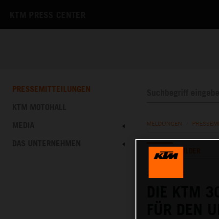
KTM PRESS CENTER
PRESSEMITTEILUNGEN
KTM MOTOHALL
MEDIA
MELDUNGEN
/
PRESSEM
DAS UNTERNEHMEN
TEXT
BILDER
27.06.2024
DIE KTM 3
FÜR DEN U