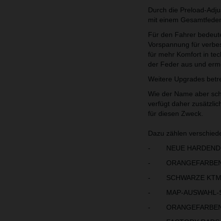
Durch die Preload-Adju
mit einem Gesamtfeder
Für den Fahrer bedeute
Vorspannung für verbes
für mehr Komfort in te
der Feder aus und ermög
Weitere Upgrades betref
Wie der Name aber sch
verfügt daher zusätzl
für diesen Zweck.
Dazu zählen verschied
- NEUE HARDENDUR
- ORANGEFARBEN
- SCHWARZE KTM F
- MAP-AUSWAHL-S
- ORANGEFARBENE