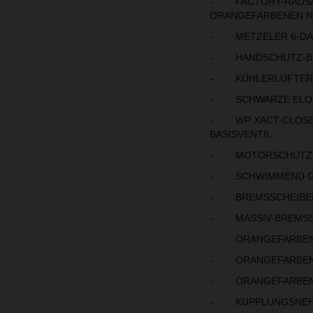
- FACTORY-RADSATZ
ORANGEFARBENEN N
- METZELER 6-DAY
- HANDSCHUTZ-BÜ
- KÜHLERLÜFTER
- SCHWARZE ELOX
- WP XACT-CLOSED
BASISVENTIL
- MOTORSCHUTZ
- SCHWIMMEND GE
- BREMSSCHEIBEN
- MASSIV-BREMSSC
- ORANGEFARBENE
- ORANGEFARBENE
- ORANGEFARBENE
- KUPPLUNGSNEHM