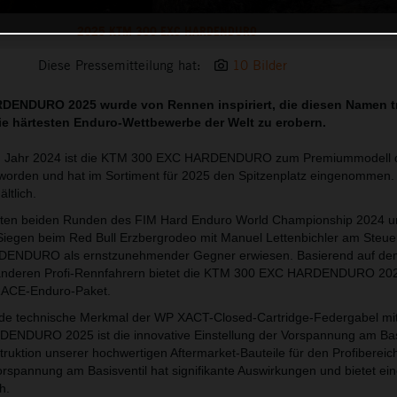
2025 KTM 300 EXC HARDENDURO
Diese Pressemitteilung hat:
10 Bilder
DENDURO 2025 wurde von Rennen inspiriert, die diesen Namen t
die härtesten Enduro-Wettbewerbe der Welt zu erobern.
g im Jahr 2024 ist die KTM 300 EXC HARDENDURO zum Premiummodell 
rden und hat im Sortiment für 2025 den Spitzenplatz eingenommen. S
ltlich.
sten beiden Runden des FIM Hard Enduro World Championship 2024 u
iegen beim Red Bull Erzbergrodeo mit Manuel Lettenbichler am Steuer
ENDURO als ernstzunehmender Gegner erwiesen. Basierend auf d
 anderen Profi-Rennfahrern bietet die KTM 300 EXC HARDENDURO 20
RACE-Enduro-Paket.
de technische Merkmal der WP XACT-Closed-Cartridge-Federgabel mi
NDURO 2025 ist die innovative Einstellung der Vorspannung am Basi
truktion unserer hochwertigen Aftermarket-Bauteile für den Profibereich
orspannung am Basisventil hat signifikante Auswirkungen und bietet ei
h.