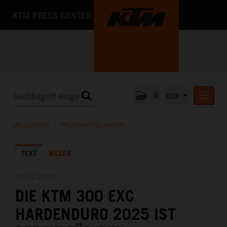
KTM PRESS CENTER
0
GER
PRESSEMITTEILUNGEN
MELDUNGEN
/
PRESSEMITTEILUNGEN
KTM MOTOHALL
TEXT
BILDER
MEDIA
DAS UNTERNEHMEN
27.06.2024
DIE KTM 300 EXC
HARDENDURO 2025 IST