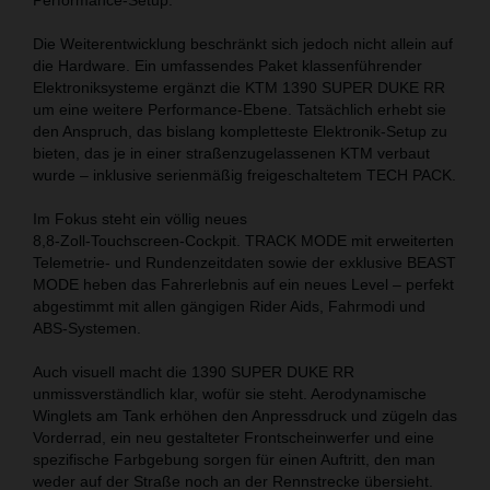
Die Weiterentwicklung beschränkt sich jedoch nicht allein auf
die Hardware. Ein umfassendes Paket klassenführender
Elektroniksysteme ergänzt die KTM 1390 SUPER DUKE RR
um eine weitere Performance‑Ebene. Tatsächlich erhebt sie
den Anspruch, das bislang kompletteste Elektronik‑Setup zu
bieten, das je in einer straßenzugelassenen KTM verbaut
wurde – inklusive serienmäßig freigeschaltetem TECH PACK.
Im Fokus steht ein völlig neues
8,8‑Zoll‑Touchscreen‑Cockpit. TRACK MODE mit erweiterten
Telemetrie‑ und Rundenzeitdaten sowie der exklusive BEAST
MODE heben das Fahrerlebnis auf ein neues Level – perfekt
abgestimmt mit allen gängigen Rider Aids, Fahrmodi und
ABS‑Systemen.
Auch visuell macht die 1390 SUPER DUKE RR
unmissverständlich klar, wofür sie steht. Aerodynamische
Winglets am Tank erhöhen den Anpressdruck und zügeln das
Vorderrad, ein neu gestalteter Frontscheinwerfer und eine
spezifische Farbgebung sorgen für einen Auftritt, den man
weder auf der Straße noch an der Rennstrecke übersieht.