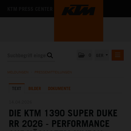
KTM PRESS CENTER
0
GER
PRESSEMITTEILUNGEN
MELDUNGEN
/
PRESSEMITTEILUNGEN
KTM MOTOHALL
TEXT
BILDER
DOKUMENTE
MEDIA
DAS UNTERNEHMEN
14.04.2026
DIE KTM 1390 SUPER DUKE
RR 2026 - PERFORMANCE