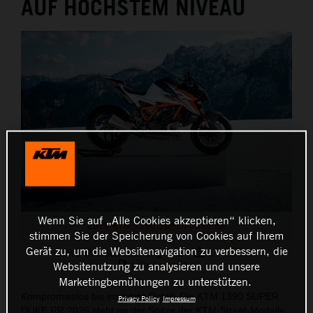
AUF HÖCHSTEM NIVEAU
Wenn Sie auf „Alle Cookies akzeptieren“ klicken,
2026 KTM 1390 SUPER DUKE RR
stimmen Sie der Speicherung von Cookies auf Ihrem
Gerät zu, um die Websitenavigation zu verbessern, die
Diese Pressemitteilung hat:
11 Bilder
1 Dokument
Websitenutzung zu analysieren und unsere
Marketingbemühungen zu unterstützen.
Kompromisslos bis ins letzte Detail: Die KTM 1390 SUPER
Privacy Policy
Impressum
DUKE RR 2026 steht an der Spitze der KTM‑Street‑Modelle.