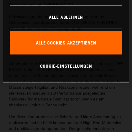
Oder kurz gesagt: THE BEAST RR.
Entwickelt von den Ingenieuren bei KTM im Herzen
ALLE ABLEHNEN
Österreichs, verkörpert die neue KTM 1390 SUPER DUKE
RR 2026 die extremste Ausprägung der
KTM‑Hypernaked‑Philosophie. Konzipiert für Fahrer, die
atemberaubende Spitzenleistung verlangen, lässt sich ihre
ALLE COOKIES AKZEPTIEREN
Existenz auf eine einfache Formel reduzieren: Pure
Performance.
Gegenüber der KTM 1390 SUPER DUKE R, bekannt als THE
COOKIE-EINSTELLUNGEN
BEAST, reduziert sie ihr Gewicht um 11 Kilogramm – ein
Schritt, der die Gesamt­dynamik sowohl auf der Straße als
auch auf der Rennstrecke spürbar verändert. Die reduzierte
Masse steigert Agilität und Reaktionsfreude, während ein
steiferes, konsequent auf Performance ausgelegtes
Fahrwerk für maximale Stabilität sorgt, wenn es am
absoluten Limit zur Sache geht.
Um diese kompromisslose Schärfe und klare Ausrichtung zu
realisieren, setzte KTM konsequent auf High‑End‑Materialien
und erstklassige Komponenten. Der gezielte Einsatz von