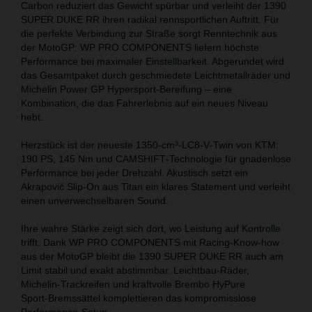
Carbon reduziert das Gewicht spürbar und verleiht der 1390
SUPER DUKE RR ihren radikal rennsportlichen Auftritt. Für
die perfekte Verbindung zur Straße sorgt Renntechnik aus
der MotoGP: WP PRO COMPONENTS liefern höchste
Performance bei maximaler Einstellbarkeit. Abgerundet wird
das Gesamtpaket durch geschmiedete Leichtmetallräder und
Michelin Power GP Hypersport‑Bereifung – eine
Kombination, die das Fahrerlebnis auf ein neues Niveau
hebt.
Herzstück ist der neueste 1350‑cm³‑LC8‑V‑Twin von KTM:
190 PS, 145 Nm und CAMSHIFT‑Technologie für gnadenlose
Performance bei jeder Drehzahl. Akustisch setzt ein
Akrapovič Slip‑On aus Titan ein klares Statement und verleiht
einen unverwechselbaren Sound.
Ihre wahre Stärke zeigt sich dort, wo Leistung auf Kontrolle
trifft. Dank WP PRO COMPONENTS mit Racing‑Know-how
aus der MotoGP bleibt die 1390 SUPER DUKE RR auch am
Limit stabil und exakt abstimmbar. Leichtbau‑Räder,
Michelin‑Trackreifen und kraftvolle Brembo HyPure
Sport‑Bremssättel komplettieren das kompromisslose
Performance‑Setup.