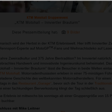
KTM Motohall Gruppenevent
„KTM Motohall – Innviertler Brauturm“
Diese Pressemitteilung hat:
9 Bilder
narisch wird der Herbst in der KTM Erlebniswelt. Hier trifft Innviertler Z
TM
, Rennsport-Experte auf MotoGP
-Fans und Weihnachtsdeko auf Laser
hre Zweiradkultur und 375 Jahre Biertradition? Im Innviertel natürlich
gebrachtes Handwerk und innovativste Ingenieurskunst beheimatet. Da
hall – Innviertler Brauturm“ lässt die Besucher in beide Welten einta
TM Motohall
. Motorradenthusiasten erleben in einer 75-minütigen Füh
eladene Geschichte des weltbekannten Motorradherstellers. Für einen 
tags in das
Restaurant „Garage“
, bevor sich die Tour in der
Traditions
ei einer fachkundigen Bierverkostung klingt der Tag schließlich aus.
e Erlebnis ist mittwochs bis sonntags ab einer Gruppengröße von 15 
m
buchbar.
chluss mit Mike Leitner