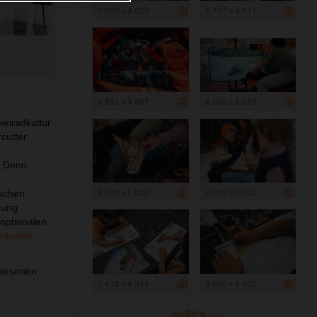
6 000 x 4 000
6 707 x 4 471
6 851 x 4 567
6 000 x 3 375
weiradkultur
cutter.
. Denn
s
9 000 x 6 000
9 000 x 6 000
uchen.
rung
optionalen
brauerei
Personen
7 418 x 4 945
9 000 x 6 000
weitere ...