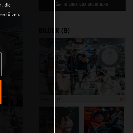
IN LIGHTBOX SPEICHERN
, die
erstützen.
BILDER (9)
5 961 x 3 974