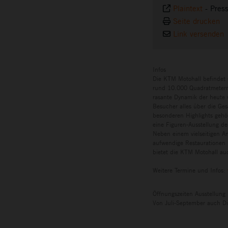
Plaintext
-
Pres
Seite drucken
Link versenden
Infos
Die KTM Motohall befindet 
rund 10.000 Quadratmetern 
rasante Dynamik der heute w
Besucher alles über die Ges
besonderen Highlights gehö
eine Figuren-Ausstellung de
Neben einem vielseitigen A
aufwendige Restaurationen 
bietet die KTM Motohall auc
Weitere Termine und Infos:
Öffnungszeiten Ausstellung
Von Juli-September auch Di