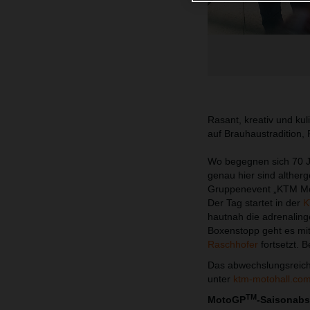
Rasant, kreativ und kuli
auf Brauhaustradition
Wo begegnen sich 70 Ja
genau hier sind alther
Gruppenevent „KTM Moto
Der Tag startet in der
K
hautnah die adrenaling
Boxenstopp geht es mit
Raschhofer
fortsetzt. B
Das abwechslungsreich
unter
ktm-motohall.co
TM
MotoGP
-Saisonabs