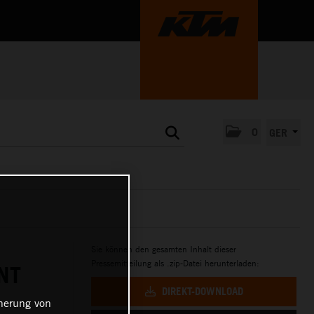
0
GER
Sie können den gesamten Inhalt dieser
Pressemitteilung als .zip-Datei herunterladen:
NT
DIREKT-DOWNLOAD
cherung von