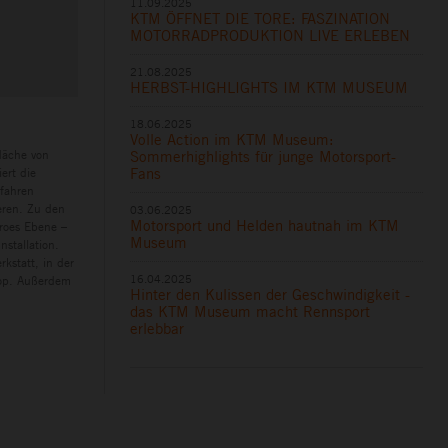
11.09.2025
KTM ÖFFNET DIE TORE: FASZINATION
MOTORRADPRODUKTION LIVE ERLEBEN
21.08.2025
HERBST-HIGHLIGHTS IM KTM MUSEUM
18.06.2025
Volle Action im KTM Museum:
läche von
Sommerhighlights für junge Motorsport-
Fans
ert die
rfahren
eren. Zu den
03.06.2025
Motorsport und Helden hautnah im KTM
eroes Ebene –
Museum
nstallation.
kstatt, in der
16.04.2025
hop. Außerdem
Hinter den Kulissen der Geschwindigkeit -
das KTM Museum macht Rennsport
erlebbar