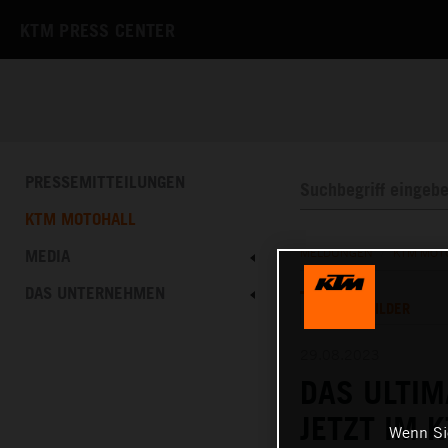
KTM PRESS CENTER
PRESSEMITTEILUNGEN
KTM MOTOHALL
MEDIA
MELDUNGEN
/
KTM MOT
DAS UNTERNEHMEN
TEXT
BILDER
29.08.2023
DAS ULTIM
JETZT IM
Wenn Sie