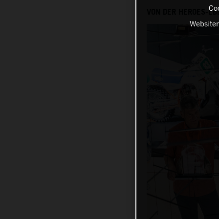
Coo
VON DER HEROES-EB
Websiten