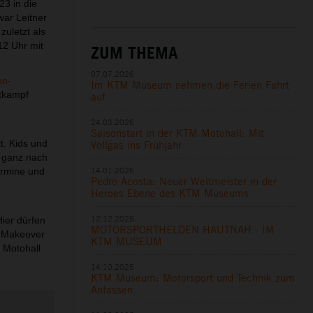
3 in die
war Leitner
zuletzt als
12 Uhr mit
ZUM THEMA
07.07.2026
nn-
Im KTM Museum nehmen die Ferien Fahrt
ttkampf
auf
24.03.2026
Saisonstart in der KTM Motohall: Mit
. Kids und
Vollgas ins Frühjahr
o ganz nach
14.01.2026
ermine und
Pedro Acosta: Neuer Weltmeister in der
Heroes Ebene des KTM Museums
12.12.2025
ier dürfen
MOTORSPORTHELDEN HAUTNAH - IM
s Makeover
KTM MUSEUM
 Motohall
14.10.2025
KTM Museum: Motorsport und Technik zum
Anfassen