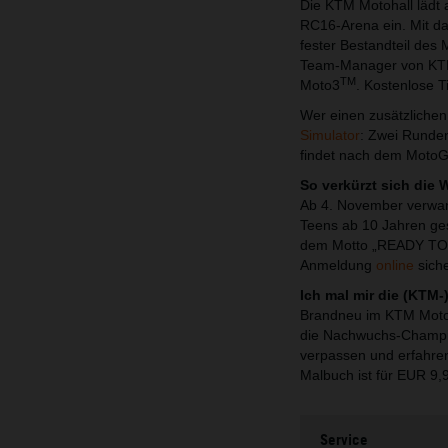
Die KTM Motohall lädt
RC16-Arena ein. Mit da
fester Bestandteil des
Team-Manager von KTM. 
TM
Moto3
. Kostenlose T
Wer einen zusätzlichen
Simulator
: Zwei Runden
findet nach dem Moto
So verkürzt sich die 
Ab 4. November verwan
Teens ab 10 Jahren ge
dem Motto „READY TO R
Anmeldung
online
siche
Ich mal mir die (KTM-)
Brandneu im KTM Motoha
die Nachwuchs-Champio
verpassen und erfahre
Malbuch ist für EUR 9,
Service