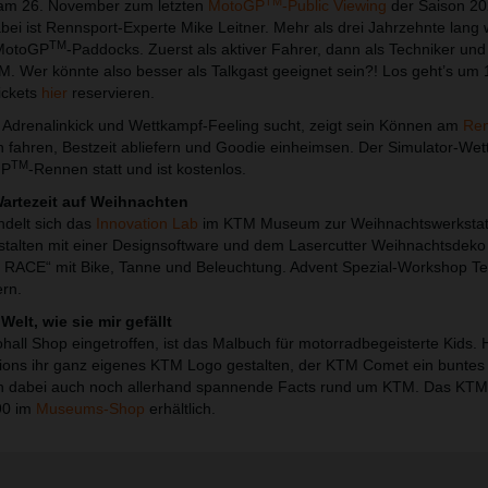
TM
 am 26. November zum letzten
MotoGP
-Public Viewing
der Saison 202
bei ist Rennsport-Experte Mike Leitner. Mehr als drei Jahrzehnte lang 
TM
 MotoGP
-Paddocks. Zuerst als aktiver Fahrer, dann als Techniker und 
Wer könnte also besser als Talkgast geeignet sein?! Los geht’s um 
ickets
hier
reservieren.
 Adrenalinkick und Wettkampf-Feeling sucht, zeigt sein Können am
Re
 fahren, Bestzeit abliefern und Goodie einheimsen. Der Simulator-We
TM
GP
-Rennen statt und ist kostenlos.
Wartezeit auf Weihnachten
delt sich das
Innovation Lab
im KTM Museum zur Weihnachtswerkstatt
stalten mit einer Designsoftware und dem Lasercutter Weihnachtsdek
ACE“ mit Bike, Tanne und Beleuchtung. Advent Spezial-Workshop T
rn.
Welt, wie sie mir gefällt
ll Shop eingetroffen, ist das Malbuch für motorradbegeisterte Kids. H
ns ihr ganz eigenes KTM Logo gestalten, der KTM Comet ein bunte
n dabei auch noch allerhand spannende Facts rund um KTM. Das KTM
90 im
Museums-Shop
erhältlich.