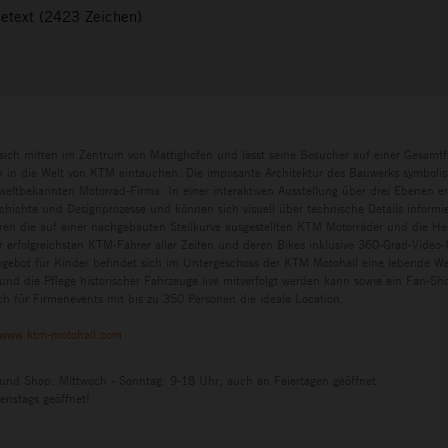
setext (2423 Zeichen)
sich mitten im Zentrum von Mattighofen und lässt seine Besucher auf einer Gesamtf
in die Welt von KTM eintauchen. Die imposante Architektur des Bauwerks symbolisi
eltbekannten Motorrad-Firma. In einer interaktiven Ausstellung über drei Ebenen e
chichte und Designprozesse und können sich visuell über technische Details informi
ren die auf einer nachgebauten Steilkurve ausgestellten KTM Motorräder und die H
r erfolgreichsten KTM-Fahrer aller Zeiten und deren Bikes inklusive 360-Grad-Video-I
ngebot für Kinder befindet sich im Untergeschoss der KTM Motohall eine lebende Wer
und die Pflege historischer Fahrzeuge live mitverfolgt werden kann sowie ein Fan-S
h für Firmenevents mit bis zu 350 Personen die ideale Location.
www.ktm-motohall.com
 und Shop: Mittwoch - Sonntag: 9-18 Uhr; auch an Feiertagen geöffnet.
enstags geöffnet!