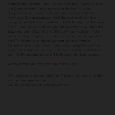
weltbekannten Motorrad-Firma. In einer interaktiven Ausstellung über
drei Ebenen erfahren Besucher alles über die Geschichte und
Designprozesse und können sich visuell über technische Details
informieren. Zu den besonderen Highlights gehören die auf einer
nachgebauten Steilkurve ausgestellten KTM Motorräder und die Heroes
Ebene – eine Figuren-Ausstellung der erfolgreichsten KTM-Fahrer aller
Zeiten und deren Bikes inklusive 360-Grad-Video-Installation. Neben
einem vielseitigen Angebot für Kinder befindet sich im Untergeschoss
der KTM Motohall eine lebende Werkstatt, in der aufwendige
Restaurationen und die Pflege historischer Fahrzeuge live mitverfolgt
werden kann sowie ein Fan-Shop. Außerdem bietet die KTM Motohall
auch für Firmenevents mit bis zu 350 Personen die ideale Location.
Weitere Termine und Infos:
www.ktm-motohall.com
Öffnungszeiten Ausstellung und Shop: Mittwoch - Sonntag: 9-18 Uhr;
auch an Feiertagen geöffnet.
Von Juli-September auch Dienstags geöffnet!