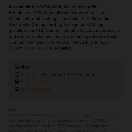
Ich mal mir die (KTM-)Welt, wie sie mir gefällt
Brandneu im KTM Motohall Shop eingetroffen, ist das
Malbuch für motorradbegeisterte Kids. Hier dürfen die
Nachwuchs-Champions ihr ganz eigenes KTM Logo
gestalten, der KTM Comet ein buntes Makeover verpassen
und erfahren dabei auch noch allerhand spannende Facts
rund um KTM. Das KTM Motohall Malbuch ist für EUR
9,90 im
Museums-Shop
erhältlich.
Service
Plaintext
-
Pressetext (2423 Zeichen)
Seite drucken
Link versenden
Infos
Die KTM Motohall befindet sich mitten im Zentrum von Mattighofen und
lässt seine Besucher auf einer Gesamtfläche von rund 10.000
Quadratmetern in die Welt von KTM eintauchen. Die imposante
Architektur des Bauwerks symbolisiert die rasante Dynamik der heute