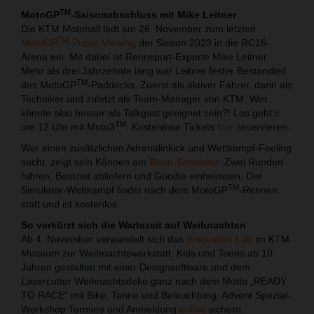
TM
MotoGP
-Saisonabschluss mit Mike Leitner
Die KTM Motohall lädt am 26. November zum letzten
TM
MotoGP
-Public Viewing
der Saison 2023 in die RC16-
Arena ein. Mit dabei ist Rennsport-Experte Mike Leitner.
Mehr als drei Jahrzehnte lang war Leitner fester Bestandteil
TM
des MotoGP
-Paddocks. Zuerst als aktiver Fahrer, dann als
Techniker und zuletzt als Team-Manager von KTM. Wer
könnte also besser als Talkgast geeignet sein?! Los geht’s
TM
um 12 Uhr mit Moto3
. Kostenlose Tickets
hier
reservieren.
Wer einen zusätzlichen Adrenalinkick und Wettkampf-Feeling
sucht, zeigt sein Können am
Renn-Simulator
: Zwei Runden
fahren, Bestzeit abliefern und Goodie einheimsen. Der
TM
Simulator-Wettkampf findet nach dem MotoGP
-Rennen
statt und ist kostenlos.
So verkürzt sich die Wartezeit auf Weihnachten
Ab 4. November verwandelt sich das
Innovation Lab
im KTM
Museum zur Weihnachtswerkstatt. Kids und Teens ab 10
Jahren gestalten mit einer Designsoftware und dem
Lasercutter Weihnachtsdeko ganz nach dem Motto „READY
TO RACE“ mit Bike, Tanne und Beleuchtung. Advent Spezial-
Workshop Termine und Anmeldung
online
sichern.