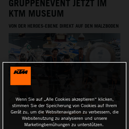
GRUPPENEVENT JETZT IM
KTM MUSEUM
VON DER HEROES-EBENE DIREKT AUF DEN MALZBODEN
Wenn Sie auf „Alle Cookies akzeptieren“ klicken,
stimmen Sie der Speicherung von Cookies auf Ihrem
Gerät zu, um die Websitenavigation zu verbessern, die
KTM Motohall Gruppenevent
Websitenutzung zu analysieren und unsere
„KTM Motohall – Innviertler Brauturm“
Marketingbemühungen zu unterstützen.