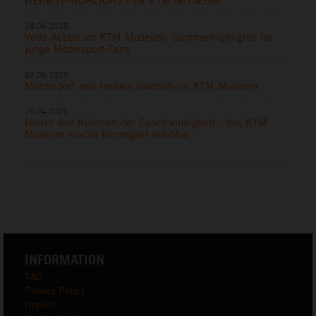
HERBST-HIGHLIGHTS IM KTM MUSEUM
18.06.2025
Volle Action im KTM Museum: Sommerhighlights für
junge Motorsport-Fans
03.06.2025
Motorsport und Helden hautnah im KTM Museum
16.04.2025
Hinter den Kulissen der Geschwindigkeit - das KTM
Museum macht Rennsport erlebbar
INFORMATION
T&C
Privacy Policy
Imprint