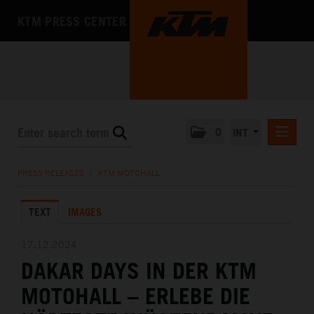
KTM PRESS CENTER
0
INT
PRESS RELEASES
PRESS RELEASES
/
KTM MOTOHALL
KTM RACING NEWSLETTER
TEXT
IMAGES
KTM X-BOW
KTM MOTOHALL
17.12.2024
DAKAR DAYS IN DER KTM
DEUTSCH
ENGLISH
MOTOHALL – ERLEBE DIE
MEDIA