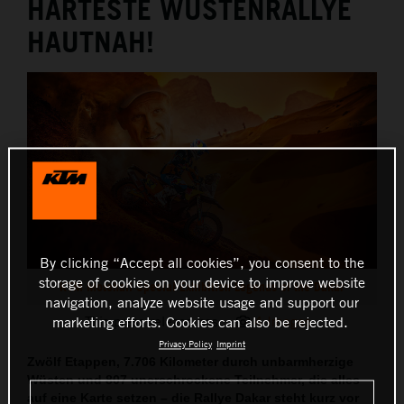
HÄRTESTE WÜSTENRALLYE
THE COMPANY
HAUTNAH!
By clicking “Accept all cookies”, you consent to the
storage of cookies on your device to improve website
KTM Motohall Special Exhibition Legends of the Dakar
navigation, analyze website usage and support our
This press release has:
4 Images
marketing efforts. Cookies can also be rejected.
Privacy Policy
Imprint
Zwölf Etappen, 7.706 Kilometer durch unbarmherzige
Wüsten und 807 unerschrockene Teilnehmer, die alles
auf eine Karte setzen – die Rallye Dakar steht kurz vor