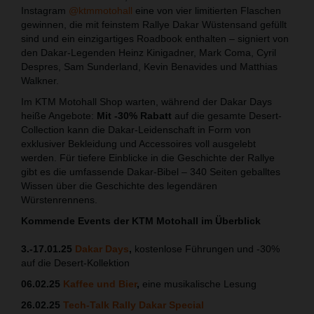
Instagram
@ktmmotohall
eine von vier limitierten Flaschen
gewinnen, die mit feinstem Rallye Dakar Wüstensand gefüllt
sind und ein einzigartiges Roadbook enthalten – signiert von
den Dakar-Legenden Heinz Kinigadner, Mark Coma, Cyril
Despres, Sam Sunderland, Kevin Benavides und Matthias
Walkner.
Im KTM Motohall Shop warten, während der Dakar Days
heiße Angebote:
Mit -30% Rabatt
auf die gesamte Desert-
Collection kann die Dakar-Leidenschaft in Form von
exklusiver Bekleidung und Accessoires voll ausgelebt
werden. Für tiefere Einblicke in die Geschichte der Rallye
gibt es die umfassende Dakar-Bibel – 340 Seiten geballtes
Wissen über die Geschichte des legendären
Würstenrennens.
Kommende Events der KTM Motohall im Überblick
3.-17.01.25
Dakar Days
,
kostenlose Führungen und -30%
auf die Desert-Kollektion
06.02.25
Kaffee und Bier
,
eine musikalische Lesung
26.02.25
Tech-Talk Rally Dakar Special