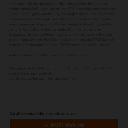
informieren. Zu den besonderen Highlights gehören die auf einer
nachgebauten Steilkurve ausgestellten KTM Motorräder und die Heroes
Ebene – eine Figuren-Ausstellung der erfolgreichsten KTM-Fahrer aller
Zeiten und deren Bikes inklusive 360-Grad-Video-Installation. Neben
einem vielseitigen Angebot für Kinder befindet sich im Untergeschoss
der KTM Motohall eine lebende Werkstatt, in der aufwendige
Restaurationen und die Pflege historischer Fahrzeuge live mitverfolgt
werden kann sowie ein Fan-Shop. Außerdem bietet die KTM Motohall
auch für Firmenevents mit bis zu 350 Personen die ideale Location.
Weitere Termine und Infos:
www.ktm-motohall.com
Öffnungszeiten Ausstellung und Shop: Mittwoch - Sonntag: 9-18 Uhr;
auch an Feiertagen geöffnet.
Von Juli-September auch Dienstags geöffnet!
Get all contents of this press release as .zip:
DIRECT DOWNLOAD