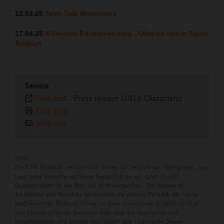
12.03.25
Tech-Talk Motocross
17.04.25
X-Dreams Erlebnisvortrag - Offroad
durch Saudi
Arabien
Service
Plain text
-
Press release (1918 Characters)
Print page
Send link
Infos
Die KTM Motohall befindet sich mitten im Zentrum von Mattighofen und
lässt seine Besucher auf einer Gesamtfläche von rund 10.000
Quadratmetern in die Welt von KTM eintauchen. Die imposante
Architektur des Bauwerks symbolisiert die rasante Dynamik der heute
weltbekannten Motorrad-Firma. In einer interaktiven Ausstellung über
drei Ebenen erfahren Besucher alles über die Geschichte und
Designprozesse und können sich visuell über technische Details