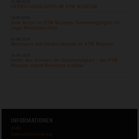
21.08.2025
HERBST-HIGHLIGHTS IM KTM MUSEUM
18.06.2025
Volle Action im KTM Museum: Sommerhighlights für
junge Motorsport-Fans
03.06.2025
Motorsport und Helden hautnah im KTM Museum
16.04.2025
Hinter den Kulissen der Geschwindigkeit - das KTM
Museum macht Rennsport erlebbar
INFORMATIONEN
AGBs
Datenschutzerklärung