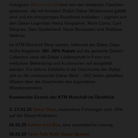
Instagram
@ktmmotohall
eine von vier limitierten Flaschen
gewinnen, die mit feinstem Rallye Dakar Wüstensand gefüllt
sind und ein einzigartiges Roadbook enthalten – signiert von
den Dakar-Legenden Heinz Kinigadner, Mark Coma, Cyril
Despres, Sam Sunderland, Kevin Benavides und Matthias
Walkner.
Im KTM Motohall Shop warten, während der Dakar Days
heiße Angebote:
Mit -30% Rabatt
auf die gesamte Desert-
Collection kann die Dakar-Leidenschaft in Form von
exklusiver Bekleidung und Accessoires voll ausgelebt
werden. Für tiefere Einblicke in die Geschichte der Rallye
gibt es die umfassende Dakar-Bibel – 340 Seiten geballtes
Wissen über die Geschichte des legendären
Würstenrennens.
Kommende Events der KTM Motohall im Überblick
3.-17.01.25
Dakar Days
,
kostenlose Führungen und -30%
auf die Desert-Kollektion
06.02.25
Kaffee und Bier
,
eine musikalische Lesung
26.02.25
Tech-Talk Rally Dakar Special