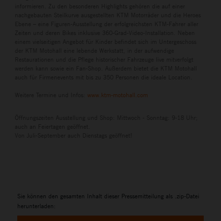
informieren. Zu den besonderen Highlights gehören die auf einer
nachgebauten Steilkurve ausgestellten KTM Motorräder und die Heroes
Ebene – eine Figuren-Ausstellung der erfolgreichsten KTM-Fahrer aller
Zeiten und deren Bikes inklusive 360-Grad-Video-Installation. Neben
einem vielseitigen Angebot für Kinder befindet sich im Untergeschoss
der KTM Motohall eine lebende Werkstatt, in der aufwendige
Restaurationen und die Pflege historischer Fahrzeuge live mitverfolgt
werden kann sowie ein Fan-Shop. Außerdem bietet die KTM Motohall
auch für Firmenevents mit bis zu 350 Personen die ideale Location.
Weitere Termine und Infos:
www.ktm-motohall.com
Öffnungszeiten Ausstellung und Shop: Mittwoch - Sonntag: 9-18 Uhr;
auch an Feiertagen geöffnet.
Von Juli-September auch Dienstags geöffnet!
Sie können den gesamten Inhalt dieser Pressemitteilung als .zip-Datei
herunterladen: