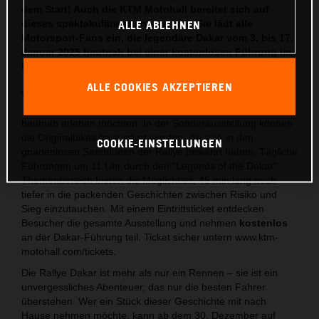
dem Start! Auch die KTM Motohall bereitet sich auf
dieses spektakuläre Abenteuer vor! Sie lädt alle
ALLE ABLEHNEN
Motorsport-Fans ein, die legendäre Dakar vom 3. bis 17.
Januar 2025 hautnah bei einer kostenlosen Führung im
KTM Museum zu erleben
.
ALLE COOKIES AKZEPTIEREN
Während der Dakar Days wird die KTM Motohall zum
Treffpunkt für alle, die das legendäre Dakar-Abenteuer
hautnah erleben möchten. In der Sonderausstellung können
die Originalbikes bewundert werden, die sich in den
COOKIE-EINSTELLUNGEN
gnadenlosen Sanddünen der Rallye bewährt haben. Tägliche
Führungen um 11 Uhr durch den "Legends of the Dakar"
Themenbereich bieten die Möglichkeit, 45 min lang noch
tiefer in die packenden Geschichten zwischen Risiko und
Sieg einzutauchen. Mit einem Eintrittsticket entdecken
Besucher die gesamte Ausstellung und nehmen
kostenlos
an der Dakar-Führung teil. Ticket sicher untern www.ktm-
motohall.com/tickets.
Die Rallye Dakar ist mehr als nur ein Rennen – sie ist ein
unvergessliches Abenteuer, das nur die besten Fahrer
überstehen. Wer ein Stück dieser Geschichte mit nach
Hause nehmen möchte, kann ab dem 30. Dezember auf