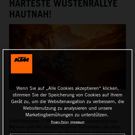
HÄRTESTE WÜSTENRALLYE
HAUTNAH!
Wenn Sie auf „Alle Cookies akzeptieren“ klicken,
stimmen Sie der Speicherung von Cookies auf Ihrem
KTM Motohall Special Exhibition Legends of the Dakar
Gerät zu, um die Websitenavigation zu verbessern, die
Diese Pressemitteilung hat:
4 Bilder
Websitenutzung zu analysieren und unsere
Marketingbemühungen zu unterstützen.
Zwölf Etappen, 7.706 Kilometer durch unbarmherzige
Privacy Policy
Impressum
Wüsten und 807 unerschrockene Teilnehmer, die alles
auf eine Karte setzen – die Rallye Dakar steht kurz vor