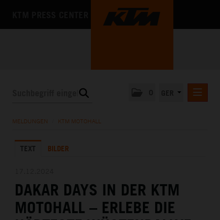
KTM PRESS CENTER
0
GER
PRESSEMITTEILUNGEN
MELDUNGEN
/
KTM MOTOHALL
KTM MOTOHALL
TEXT
BILDER
MEDIA
DAS UNTERNEHMEN
17.12.2024
DAKAR DAYS IN DER KTM
MOTOHALL – ERLEBE DIE