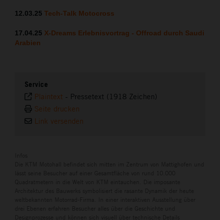
12.03.25
Tech-Talk Motocross
17.04.25
X-Dreams Erlebnisvortrag - Offroad
durch Saudi
Arabien
Service
Plaintext
-
Pressetext (1918 Zeichen)
Seite drucken
Link versenden
Infos
Die KTM Motohall befindet sich mitten im Zentrum von Mattighofen und
lässt seine Besucher auf einer Gesamtfläche von rund 10.000
Quadratmetern in die Welt von KTM eintauchen. Die imposante
Architektur des Bauwerks symbolisiert die rasante Dynamik der heute
weltbekannten Motorrad-Firma. In einer interaktiven Ausstellung über
drei Ebenen erfahren Besucher alles über die Geschichte und
Designprozesse und können sich visuell über technische Details