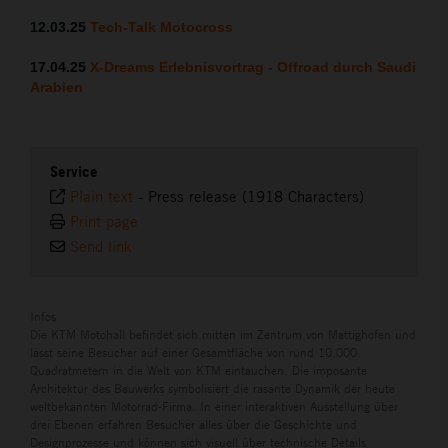
12.03.25
Tech-Talk Motocross
17.04.25
X-Dreams Erlebnisvortrag - Offroad
durch Saudi
Arabien
Service
Plain text
-
Press release (1918 Characters)
Print page
Send link
Infos
Die KTM Motohall befindet sich mitten im Zentrum von Mattighofen und
lässt seine Besucher auf einer Gesamtfläche von rund 10.000
Quadratmetern in die Welt von KTM eintauchen. Die imposante
Architektur des Bauwerks symbolisiert die rasante Dynamik der heute
weltbekannten Motorrad-Firma. In einer interaktiven Ausstellung über
drei Ebenen erfahren Besucher alles über die Geschichte und
Designprozesse und können sich visuell über technische Details