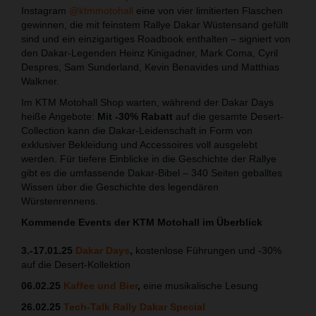
Instagram
@ktmmotohall
eine von vier limitierten Flaschen
gewinnen, die mit feinstem Rallye Dakar Wüstensand gefüllt
sind und ein einzigartiges Roadbook enthalten – signiert von
den Dakar-Legenden Heinz Kinigadner, Mark Coma, Cyril
Despres, Sam Sunderland, Kevin Benavides und Matthias
Walkner.
Im KTM Motohall Shop warten, während der Dakar Days
heiße Angebote:
Mit -30% Rabatt
auf die gesamte Desert-
Collection kann die Dakar-Leidenschaft in Form von
exklusiver Bekleidung und Accessoires voll ausgelebt
werden. Für tiefere Einblicke in die Geschichte der Rallye
gibt es die umfassende Dakar-Bibel – 340 Seiten geballtes
Wissen über die Geschichte des legendären
Würstenrennens.
Kommende Events der KTM Motohall im Überblick
3.-17.01.25
Dakar Days
,
kostenlose Führungen und -30%
auf die Desert-Kollektion
06.02.25
Kaffee und Bier
,
eine musikalische Lesung
26.02.25
Tech-Talk Rally Dakar Special