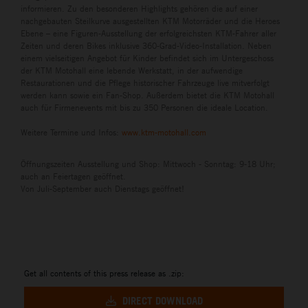
informieren. Zu den besonderen Highlights gehören die auf einer
nachgebauten Steilkurve ausgestellten KTM Motorräder und die Heroes
Ebene – eine Figuren-Ausstellung der erfolgreichsten KTM-Fahrer aller
Zeiten und deren Bikes inklusive 360-Grad-Video-Installation. Neben
einem vielseitigen Angebot für Kinder befindet sich im Untergeschoss
der KTM Motohall eine lebende Werkstatt, in der aufwendige
Restaurationen und die Pflege historischer Fahrzeuge live mitverfolgt
werden kann sowie ein Fan-Shop. Außerdem bietet die KTM Motohall
auch für Firmenevents mit bis zu 350 Personen die ideale Location.
Weitere Termine und Infos:
www.ktm-motohall.com
Öffnungszeiten Ausstellung und Shop: Mittwoch - Sonntag: 9-18 Uhr;
auch an Feiertagen geöffnet.
Von Juli-September auch Dienstags geöffnet!
Get all contents of this press release as .zip:
DIRECT DOWNLOAD