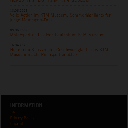
HERBST-HIGHLIGHTS IM KTM MUSEUM
18.06.2025
Volle Action im KTM Museum: Sommerhighlights für
junge Motorsport-Fans
03.06.2025
Motorsport und Helden hautnah im KTM Museum
16.04.2025
Hinter den Kulissen der Geschwindigkeit - das KTM
Museum macht Rennsport erlebbar
INFORMATION
T&C
Privacy Policy
Imprint