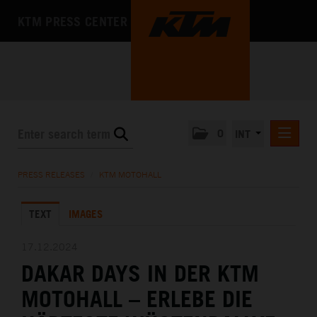
KTM PRESS CENTER
0
INT
PRESS RELEASES
PRESS RELEASES
/
KTM MOTOHALL
KTM RACING NEWSLETTER
TEXT
IMAGES
KTM X-BOW
KTM MOTOHALL
17.12.2024
DAKAR DAYS IN DER KTM
DEUTSCH
ENGLISH
MOTOHALL – ERLEBE DIE
MEDIA