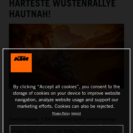
HÄRTESTE WÜSTENRALLYE
THE COMPANY
HAUTNAH!
By clicking “Accept all cookies”, you consent to the
storage of cookies on your device to improve website
KTM Motohall Special Exhibition Legends of the Dakar
navigation, analyze website usage and support our
This press release has:
4 Images
marketing efforts. Cookies can also be rejected.
Privacy Policy
Imprint
Zwölf Etappen, 7.706 Kilometer durch unbarmherzige
Wüsten und 807 unerschrockene Teilnehmer, die alles
auf eine Karte setzen – die Rallye Dakar steht kurz vor