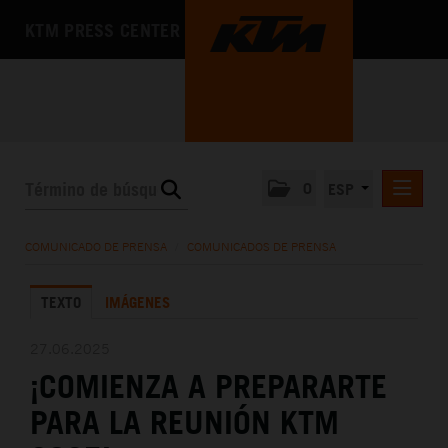
KTM PRESS CENTER
0
ESP
COMUNICADOS DE PRENSA
COMUNICADO DE PRENSA
/
COMUNICADOS DE PRENSA
MEDIA
TEXTO
IMÁGENES
LA EMPRESA
27.06.2025
¡COMIENZA A PREPARARTE
PARA LA REUNIÓN KTM