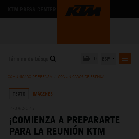
KTM PRESS CENTER
0
ESP
COMUNICADOS DE PRENSA
COMUNICADO DE PRENSA
/
COMUNICADOS DE PRENSA
MEDIA
TEXTO
IMÁGENES
LA EMPRESA
27.06.2025
¡COMIENZA A PREPARARTE
PARA LA REUNIÓN KTM