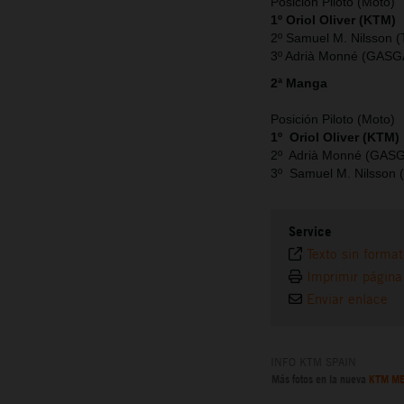
Posición Piloto (Moto)
1º Oriol Oliver (KTM)
2º Samuel M. Nilsson (
3º Adrià Monné (GASG
2ª Manga
Posición Piloto (Moto)
1º Oriol Oliver (KTM)
2º Adrià Monné (GAS
3º Samuel M. Nilsson 
Service
Texto sin forma
Imprimir página
Enviar enlace
INFO KTM SPAIN
Más fotos en la nueva
KTM ME