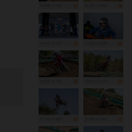
5 088 x 3 392
8 192 x 5 464
5 140 x 3 427
7 628 x 5 088
8 009 x 5 342
5 873 x 3 915
5 710 x 3 807
5 285 x 3 523