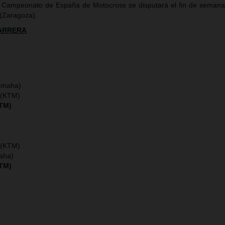
 Campeonato de España de Motocross se disputará el fin de semana
(Zaragoza).
CARRERA
amaha)
 (KTM)
KTM)
 (KTM)
maha)
KTM)