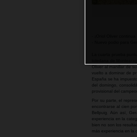
- ¡Oriol Oliver contin
- Nuevo podio para Ge
La cuarta prueba puntu
toledana de Montearagó
Oliver al manillar de s
vuelto a dominar de pr
España se ha impuesto
del domingo, consolid
provisional del campeo
Por su parte, el repr
encontrarse al cien por
Bellpuig. Aún así, G
experiencia en la cate
bien no son los resulta
más experiencia en la