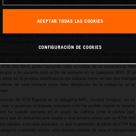
Oriol Oliver_CE_MX_Montearagon (Toledo)
ACEPTAR TODAS LAS COOKIES
Este comunicado de prensa tiene:
37 Imágenes
ua imbatible en MX2, firmando una nueva doble victoria en Montearagón!
rard Congost en MX1, tercero en la segunda manga.
CONFIGURACIÓN DE COOKIES
able para el Campeonato de España de Motocross Élite, celebrada en 
n, ha sido el escenario de una nueva demostración de pilotaje por pa
u KTM 250 SX-F, quien haciendo valer el rodaje de su experiencia inte
incipio a fin durante todo el fin de semana en la categoría MX2. El p
 tanto en la prueba clasificatoria del sábado como en las dos manga
ándose de esta manera como líder destacado de la categoría en la c
nato.
esentante de KTM España en la categoría MX1, Gerard Congost, no h
 cien a gusto en el trazado toledano y no ha podido repetir la victori
erard ha estado siempre en el grupo de cabeza junto a pilotos co
goría que él, firmando una cuarta y una tercera plaza con su KTM 450
dos ideales a los que aspiraba, sí que le permiten al piloto de KTM Es
 categoría y también sumar unos buenos puntos de cara al campeonato