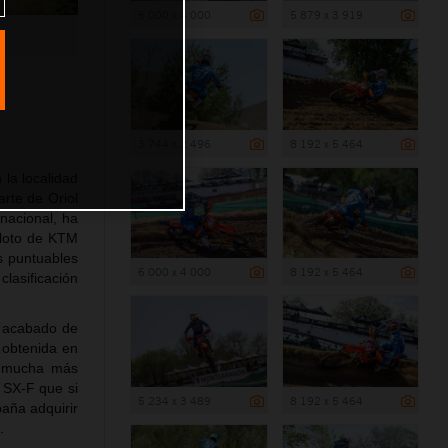
6 000 x 4 000
5 879 x 3 919
3 744 x 2 496
8 192 x 5 464
la localidad
rte de Oriol
rnacional, ha
iloto de KTM
s puntuables
6 000 x 4 000
8 192 x 5 464
lasificación
a acabado de
a obtenida en
n mucha más
 SX-F que si
5 234 x 3 489
8 192 x 5 464
paña adquirir
.