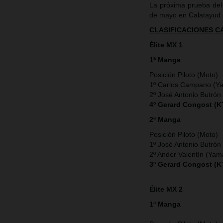
La próxima prueba del
de mayo en Calatayud 
CLASIFICACIONES 
Élite MX 1
1ª Manga
Posición Piloto (Moto)
1º Carlos Campano (Y
2º José Antonio Butrón
4º Gerard Congost (
2ª Manga
Posición Piloto (Moto)
1º José Antonio Butrón
2º Ander Valentín (Ya
3º Gerard Congost (
Élite MX 2
1ª Manga