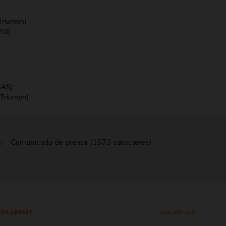
Triumph)
AS)
GAS)
(Triumph)
to
-
Comunicado de prensa (1973 caracteres)
DIA LIBRARY
www.ktm.com