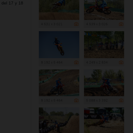
 del 17 y 18
4 531 x 3 021
4 539 x 3 026
8 192 x 5 464
4 249 x 2 834
8 192 x 5 464
5 088 x 3 392