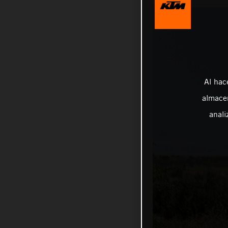
Al hac
almacen
anali