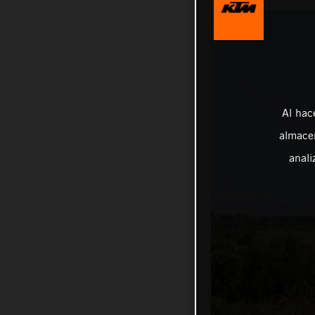
Al hac
almacen
anali