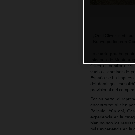
- ¡Oriol Oliver contin
- Nuevo podio para Ge
La cuarta prueba puntu
toledana de Montearagó
Oliver al manillar de s
vuelto a dominar de pr
España se ha impuesto
del domingo, consolid
provisional del campeo
Por su parte, el repr
encontrarse al cien por
Bellpuig. Aún así, G
experiencia en la cate
bien no son los resulta
más experiencia en la