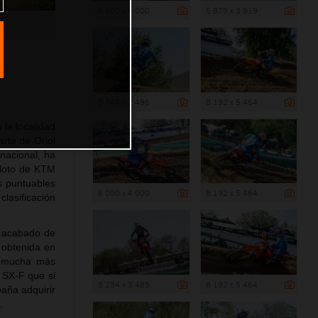
6 000 x 4 000
5 879 x 3 919
3 744 x 2 496
8 192 x 5 464
la localidad
rte de Oriol
rnacional, ha
iloto de KTM
s puntuables
6 000 x 4 000
8 192 x 5 464
lasificación
a acabado de
a obtenida en
n mucha más
 SX-F que si
5 234 x 3 489
8 192 x 5 464
paña adquirir
.