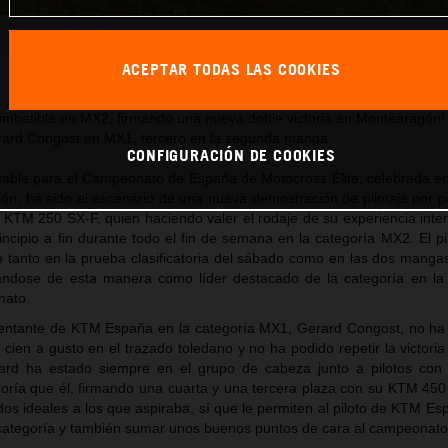
Oriol Oliver_CE_MX_Montearagon (Toledo)
ACEPTAR TODAS LAS COOKIES
Este comunicado de prensa tiene:
37 Imágenes
ua imbatible en MX2, firmando una nueva doble victoria en Montearagón!
rard Congost en MX1, tercero en la segunda manga.
CONFIGURACIÓN DE COOKIES
able para el Campeonato de España de Motocross Élite, celebrada en 
n, ha sido el escenario de una nueva demostración de pilotaje por pa
u KTM 250 SX-F, quien haciendo valer el rodaje de su experiencia inte
incipio a fin durante todo el fin de semana en la categoría MX2. El p
 tanto en la prueba clasificatoria del sábado como en las dos manga
ándose de esta manera como líder destacado de la categoría en la c
nato.
esentante de KTM España en la categoría MX1, Gerard Congost, no h
 cien a gusto en el trazado toledano y no ha podido repetir la victori
erard ha estado siempre en el grupo de cabeza junto a pilotos co
goría que él, firmando una cuarta y una tercera plaza con su KTM 450
dos ideales a los que aspiraba, sí que le permiten al piloto de KTM Es
 categoría y también sumar unos buenos puntos de cara al campeonato