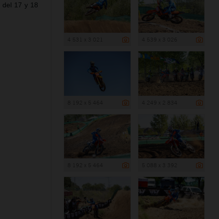
 del 17 y 18
4 531 x 3 021
4 539 x 3 026
8 192 x 5 464
4 249 x 2 834
8 192 x 5 464
5 088 x 3 392