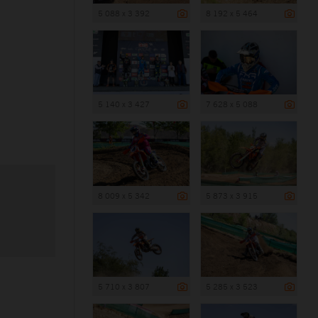
5 088 x 3 392
8 192 x 5 464
5 140 x 3 427
7 628 x 5 088
8 009 x 5 342
5 873 x 3 915
5 710 x 3 807
5 285 x 3 523