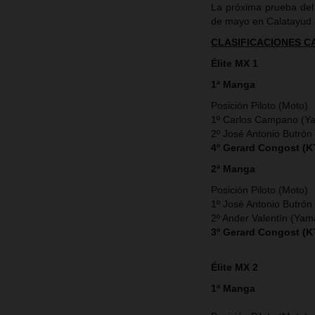
La próxima prueba del
de mayo en Calatayud 
CLASIFICACIONES 
Élite MX 1
1ª Manga
Posición Piloto (Moto)
1º Carlos Campano (Y
2º José Antonio Butrón
4º Gerard Congost (
2ª Manga
Posición Piloto (Moto)
1º José Antonio Butrón
2º Ander Valentín (Ya
3º Gerard Congost (
Élite MX 2
1ª Manga