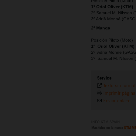
Posición Piloto (Moto)
1º Oriol Oliver (KTM)
2º Samuel M. Nilsson (
3º Adrià Monné (GASG
2ª Manga
Posición Piloto (Moto)
1º Oriol Oliver (KTM)
2º Adrià Monné (GAS
3º Samuel M. Nilsson 
Service
Texto sin forma
Imprimir página
Enviar enlace
INFO KTM SPAIN
Más fotos en la nueva
KTM ME