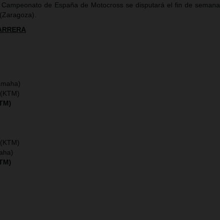
 Campeonato de España de Motocross se disputará el fin de semana
(Zaragoza).
CARRERA
amaha)
 (KTM)
KTM)
 (KTM)
maha)
KTM)