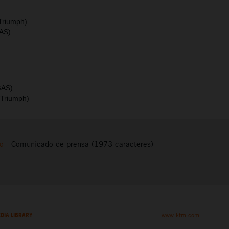
Triumph)
AS)
GAS)
(Triumph)
to
-
Comunicado de prensa (1973 caracteres)
DIA LIBRARY
www.ktm.com