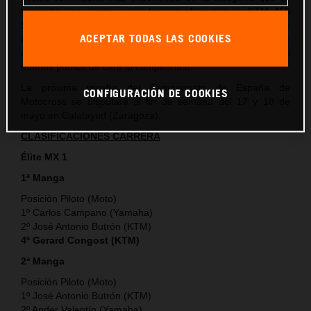
firmando una cuarta y una tercera plaza con su KTM 450
SX-F que si bien no son los resultados ideales a los que
ACEPTAR TODAS LAS COOKIES
aspiraba, sí que le permiten al piloto de KTM España adquirir
más experiencia en la categoría y también sumar unos
buenos puntos de cara al campeonato.
La próxima prueba del Campeonato de España de
CONFIGURACIÓN DE COOKIES
Motocross se disputará el fin de semana del 17 y 18 de
mayo en Calatayud (Zaragoza).
CLASIFICACIONES CARRERA
Élite MX 1
1ª Manga
Posición Piloto (Moto)
1º Carlos Campano (Yamaha)
2º José Antonio Butrón (KTM)
4º Gerard Congost (KTM)
2ª Manga
Posición Piloto (Moto)
1º José Antonio Butrón (KTM)
2º Ander Valentín (Yamaha)