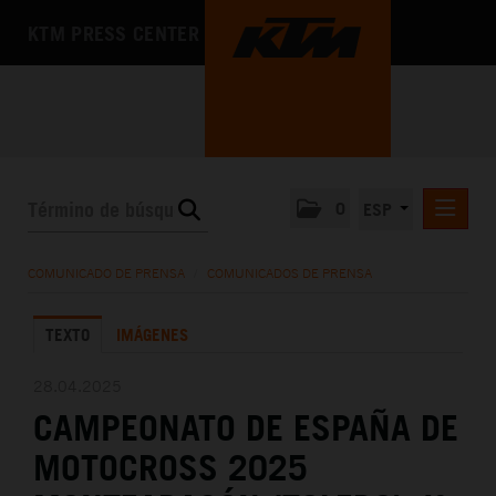
KTM PRESS CENTER
0
ESP
COMUNICADOS DE PRENSA
COMUNICADO DE PRENSA
/
COMUNICADOS DE PRENSA
MEDIA
TEXTO
IMÁGENES
LA EMPRESA
28.04.2025
CAMPEONATO DE ESPAÑA DE
MOTOCROSS 2025