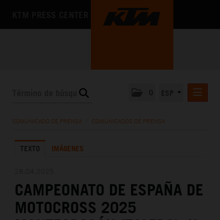
KTM PRESS CENTER
0
ESP
COMUNICADOS DE PRENSA
COMUNICADO DE PRENSA
/
COMUNICADOS DE PRENSA
MEDIA
TEXTO
IMÁGENES
LA EMPRESA
28.04.2025
CAMPEONATO DE ESPAÑA DE
MOTOCROSS 2025