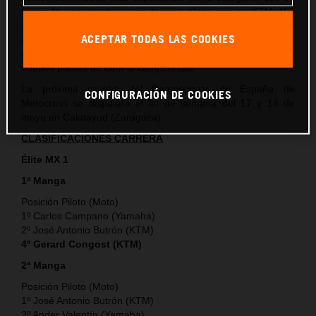
firmando una cuarta y una tercera plaza con su KTM 450
SX-F que si bien no son los resultados ideales a los que
ACEPTAR TODAS LAS COOKIES
aspiraba, sí que le permiten al piloto de KTM España adquirir
más experiencia en la categoría y también sumar unos
buenos puntos de cara al campeonato.
La próxima prueba del Campeonato de España de
CONFIGURACIÓN DE COOKIES
Motocross se disputará el fin de semana del 17 y 18 de
mayo en Calatayud (Zaragoza).
CLASIFICACIONES CARRERA
Élite MX 1
1ª Manga
Posición Piloto (Moto)
1º Carlos Campano (Yamaha)
2º José Antonio Butrón (KTM)
4º Gerard Congost (KTM)
2ª Manga
Posición Piloto (Moto)
1º José Antonio Butrón (KTM)
2º Ander Valentín (Yamaha)