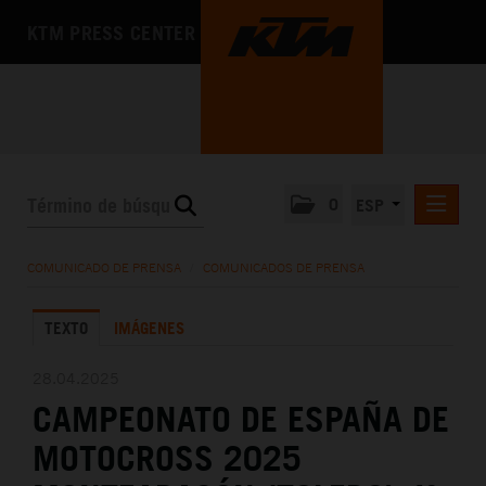
KTM PRESS CENTER
0
ESP
COMUNICADOS DE PRENSA
COMUNICADO DE PRENSA
/
COMUNICADOS DE PRENSA
MEDIA
TEXTO
IMÁGENES
LA EMPRESA
28.04.2025
CAMPEONATO DE ESPAÑA DE
MOTOCROSS 2025