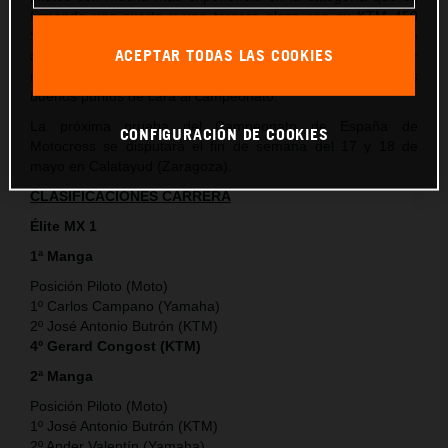
firmando una cuarta y una tercera plaza con su KTM 450
SX-F que si bien no son los resultados ideales a los que
ACEPTAR TODAS LAS COOKIES
aspiraba, sí que le permiten al piloto de KTM España adquirir
más experiencia en la categoría y también sumar unos
buenos puntos de cara al campeonato.
La próxima prueba del Campeonato de España de
CONFIGURACIÓN DE COOKIES
Motocross se disputará el fin de semana del 17 y 18 de
mayo en Calatayud (Zaragoza).
CLASIFICACIONES CARRERA
Élite MX 1
1ª Manga
Posición Piloto (Moto)
1º Carlos Campano (Yamaha)
2º José Antonio Butrón (KTM)
4º Gerard Congost (KTM)
2ª Manga
Posición Piloto (Moto)
1º José Antonio Butrón (KTM)
2º Ander Valentín (Yamaha)