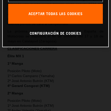
firmando una cuarta y una tercera plaza con su KTM 450
SX-F que si bien no son los resultados ideales a los que
ACEPTAR TODAS LAS COOKIES
aspiraba, sí que le permiten al piloto de KTM España adquirir
más experiencia en la categoría y también sumar unos
buenos puntos de cara al campeonato.
La próxima prueba del Campeonato de España de
CONFIGURACIÓN DE COOKIES
Motocross se disputará el fin de semana del 17 y 18 de
mayo en Calatayud (Zaragoza).
CLASIFICACIONES CARRERA
Élite MX 1
1ª Manga
Posición Piloto (Moto)
1º Carlos Campano (Yamaha)
2º José Antonio Butrón (KTM)
4º Gerard Congost (KTM)
2ª Manga
Posición Piloto (Moto)
1º José Antonio Butrón (KTM)
2º Ander Valentín (Yamaha)