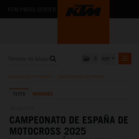
KTM PRESS CENTER
0
ESP
COMUNICADOS DE PRENSA
COMUNICADO DE PRENSA
/
COMUNICADOS DE PRENSA
MEDIA
TEXTO
IMÁGENES
LA EMPRESA
28.04.2025
CAMPEONATO DE ESPAÑA DE
MOTOCROSS 2025