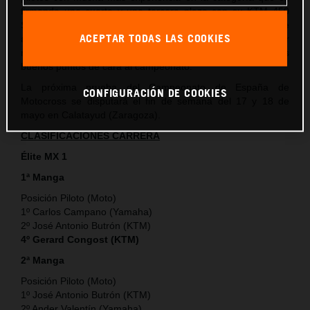
firmando una cuarta y una tercera plaza con su KTM 450
SX-F que si bien no son los resultados ideales a los que
ACEPTAR TODAS LAS COOKIES
aspiraba, sí que le permiten al piloto de KTM España adquirir
más experiencia en la categoría y también sumar unos
buenos puntos de cara al campeonato.
La próxima prueba del Campeonato de España de
CONFIGURACIÓN DE COOKIES
Motocross se disputará el fin de semana del 17 y 18 de
mayo en Calatayud (Zaragoza).
CLASIFICACIONES CARRERA
Élite MX 1
1ª Manga
Posición Piloto (Moto)
1º Carlos Campano (Yamaha)
2º José Antonio Butrón (KTM)
4º Gerard Congost (KTM)
2ª Manga
Posición Piloto (Moto)
1º José Antonio Butrón (KTM)
2º Ander Valentín (Yamaha)