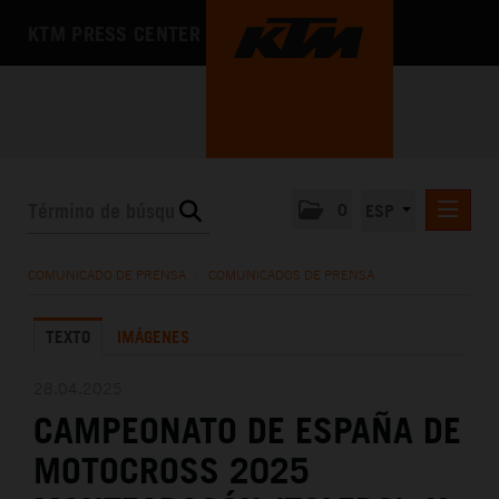
KTM PRESS CENTER
0
ESP
COMUNICADOS DE PRENSA
COMUNICADO DE PRENSA
/
COMUNICADOS DE PRENSA
MEDIA
TEXTO
IMÁGENES
LA EMPRESA
28.04.2025
CAMPEONATO DE ESPAÑA DE
MOTOCROSS 2025