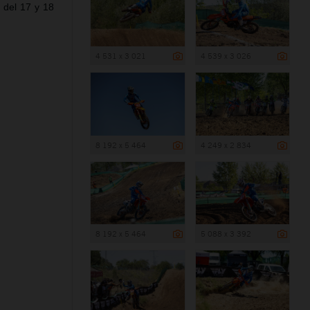
 del 17 y 18
4 531 x 3 021
4 539 x 3 026
8 192 x 5 464
4 249 x 2 834
8 192 x 5 464
5 088 x 3 392