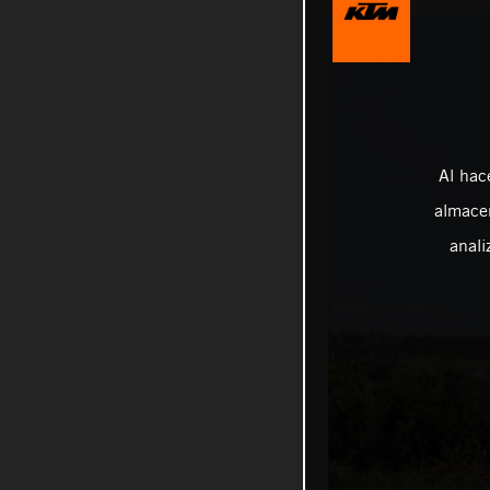
Al hac
almacen
anali