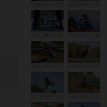
5 088 x 3 392
8 192 x 5 464
5 140 x 3 427
7 628 x 5 088
8 009 x 5 342
5 873 x 3 915
5 710 x 3 807
5 285 x 3 523