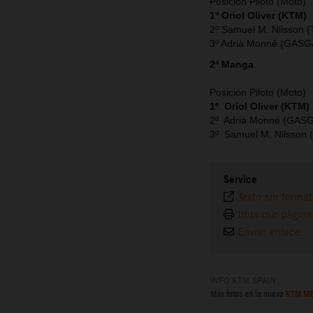
Posición Piloto (Moto)
1º Oriol Oliver (KTM)
2º Samuel M. Nilsson (
3º Adrià Monné (GASG
2ª Manga
Posición Piloto (Moto)
1º Oriol Oliver (KTM)
2º Adrià Monné (GAS
3º Samuel M. Nilsson 
Service
Texto sin forma
Imprimir página
Enviar enlace
INFO KTM SPAIN
Más fotos en la nueva
KTM ME