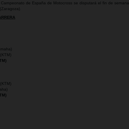
 Campeonato de España de Motocross se disputará el fin de semana
(Zaragoza).
CARRERA
amaha)
 (KTM)
KTM)
 (KTM)
maha)
KTM)