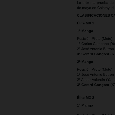
La próxima prueba del
de mayo en Calatayud 
CLASIFICACIONES 
Élite MX 1
1ª Manga
Posición Piloto (Moto)
1º Carlos Campano (Y
2º José Antonio Butrón
4º Gerard Congost (
2ª Manga
Posición Piloto (Moto)
1º José Antonio Butrón
2º Ander Valentín (Ya
3º Gerard Congost (
Élite MX 2
1ª Manga