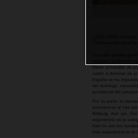
- ¡Oriol Oliver contin
- Nuevo podio para Ge
La cuarta prueba puntu
toledana de Montearagó
Oliver al manillar de s
vuelto a dominar de pr
España se ha impuesto
del domingo, consolid
provisional del campeo
Por su parte, el repr
encontrarse al cien por
Bellpuig. Aún así, G
experiencia en la cate
bien no son los resulta
más experiencia en la