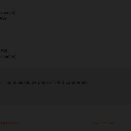
Triumph)
AS)
GAS)
(Triumph)
to
-
Comunicado de prensa (1973 caracteres)
DIA LIBRARY
www.ktm.com