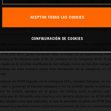
Oriol Oliver_CE_MX_Montearagon (Toledo)
ACEPTAR TODAS LAS COOKIES
Este comunicado de prensa tiene:
37 Imágenes
ua imbatible en MX2, firmando una nueva doble victoria en Montearagón!
rard Congost en MX1, tercero en la segunda manga.
CONFIGURACIÓN DE COOKIES
able para el Campeonato de España de Motocross Élite, celebrada en 
n, ha sido el escenario de una nueva demostración de pilotaje por pa
u KTM 250 SX-F, quien haciendo valer el rodaje de su experiencia inte
incipio a fin durante todo el fin de semana en la categoría MX2. El p
 tanto en la prueba clasificatoria del sábado como en las dos manga
ándose de esta manera como líder destacado de la categoría en la c
nato.
esentante de KTM España en la categoría MX1, Gerard Congost, no h
 cien a gusto en el trazado toledano y no ha podido repetir la victori
erard ha estado siempre en el grupo de cabeza junto a pilotos co
goría que él, firmando una cuarta y una tercera plaza con su KTM 450
dos ideales a los que aspiraba, sí que le permiten al piloto de KTM Es
 categoría y también sumar unos buenos puntos de cara al campeonato