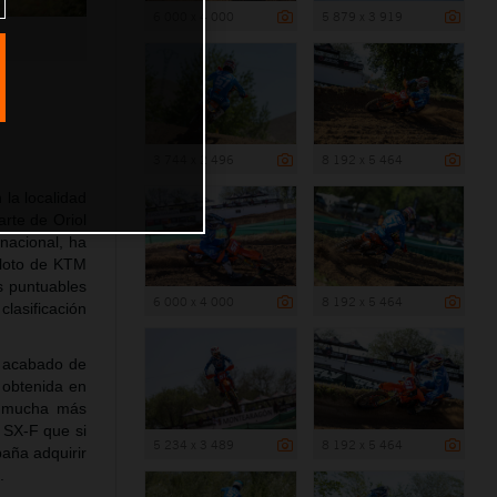
6 000 x 4 000
5 879 x 3 919
3 744 x 2 496
8 192 x 5 464
la localidad
rte de Oriol
rnacional, ha
iloto de KTM
s puntuables
6 000 x 4 000
8 192 x 5 464
lasificación
a acabado de
a obtenida en
n mucha más
 SX-F que si
5 234 x 3 489
8 192 x 5 464
paña adquirir
.