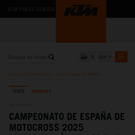
KTM PRESS CENTER
0
ESP
COMUNICADOS DE PRENSA
COMUNICADO DE PRENSA
/
COMUNICADOS DE PRENSA
MEDIA
TEXTO
IMÁGENES
LA EMPRESA
28.04.2025
CAMPEONATO DE ESPAÑA DE
MOTOCROSS 2025