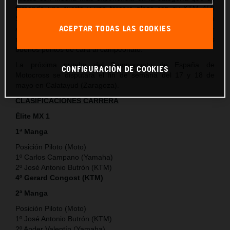
firmando una cuarta y una tercera plaza con su KTM 450
SX-F que si bien no son los resultados ideales a los que
ACEPTAR TODAS LAS COOKIES
aspiraba, sí que le permiten al piloto de KTM España adquirir
más experiencia en la categoría y también sumar unos
buenos puntos de cara al campeonato.
La próxima prueba del Campeonato de España de
CONFIGURACIÓN DE COOKIES
Motocross se disputará el fin de semana del 17 y 18 de
mayo en Calatayud (Zaragoza).
CLASIFICACIONES CARRERA
Élite MX 1
1ª Manga
Posición Piloto (Moto)
1º Carlos Campano (Yamaha)
2º José Antonio Butrón (KTM)
4º Gerard Congost (KTM)
2ª Manga
Posición Piloto (Moto)
1º José Antonio Butrón (KTM)
2º Ander Valentín (Yamaha)