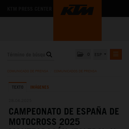
KTM PRESS CENTER
0
ESP
COMUNICADOS DE PRENSA
COMUNICADO DE PRENSA
/
COMUNICADOS DE PRENSA
MEDIA
TEXTO
IMÁGENES
LA EMPRESA
28.04.2025
CAMPEONATO DE ESPAÑA DE
MOTOCROSS 2025