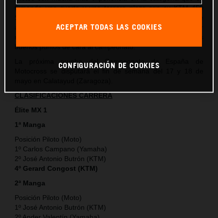
firmando una cuarta y una tercera plaza con su KTM 450
SX-F que si bien no son los resultados ideales a los que
ACEPTAR TODAS LAS COOKIES
aspiraba, sí que le permiten al piloto de KTM España adquirir
más experiencia en la categoría y también sumar unos
buenos puntos de cara al campeonato.
La próxima prueba del Campeonato de España de
CONFIGURACIÓN DE COOKIES
Motocross se disputará el fin de semana del 17 y 18 de
mayo en Calatayud (Zaragoza).
CLASIFICACIONES CARRERA
Élite MX 1
1ª Manga
Posición Piloto (Moto)
1º Carlos Campano (Yamaha)
2º José Antonio Butrón (KTM)
4º Gerard Congost (KTM)
2ª Manga
Posición Piloto (Moto)
1º José Antonio Butrón (KTM)
2º Ander Valentín (Yamaha)