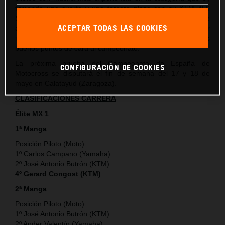
firmando una cuarta y una tercera plaza con su KTM 450
SX-F que si bien no son los resultados ideales a los que
ACEPTAR TODAS LAS COOKIES
aspiraba, sí que le permiten al piloto de KTM España adquirir
más experiencia en la categoría y también sumar unos
buenos puntos de cara al campeonato.
La próxima prueba del Campeonato de España de
CONFIGURACIÓN DE COOKIES
Motocross se disputará el fin de semana del 17 y 18 de
mayo en Calatayud (Zaragoza).
CLASIFICACIONES CARRERA
Élite MX 1
1ª Manga
Posición Piloto (Moto)
1º Carlos Campano (Yamaha)
2º José Antonio Butrón (KTM)
4º Gerard Congost (KTM)
2ª Manga
Posición Piloto (Moto)
1º José Antonio Butrón (KTM)
2º Ander Valentín (Yamaha)