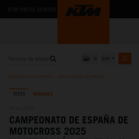
KTM PRESS CENTER
0
ESP
COMUNICADOS DE PRENSA
COMUNICADO DE PRENSA
/
COMUNICADOS DE PRENSA
MEDIA
TEXTO
IMÁGENES
LA EMPRESA
28.04.2025
CAMPEONATO DE ESPAÑA DE
MOTOCROSS 2025