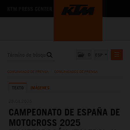
KTM PRESS CENTER
0
ESP
COMUNICADOS DE PRENSA
COMUNICADO DE PRENSA
/
COMUNICADOS DE PRENSA
MEDIA
TEXTO
IMÁGENES
LA EMPRESA
28.04.2025
CAMPEONATO DE ESPAÑA DE
MOTOCROSS 2025