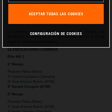
firmando una cuarta y una tercera plaza con su KTM 450
SX-F que si bien no son los resultados ideales a los que
ACEPTAR TODAS LAS COOKIES
aspiraba, sí que le permiten al piloto de KTM España adquirir
más experiencia en la categoría y también sumar unos
buenos puntos de cara al campeonato.
La próxima prueba del Campeonato de España de
CONFIGURACIÓN DE COOKIES
Motocross se disputará el fin de semana del 17 y 18 de
mayo en Calatayud (Zaragoza).
CLASIFICACIONES CARRERA
Élite MX 1
1ª Manga
Posición Piloto (Moto)
1º Carlos Campano (Yamaha)
2º José Antonio Butrón (KTM)
4º Gerard Congost (KTM)
2ª Manga
Posición Piloto (Moto)
1º José Antonio Butrón (KTM)
2º Ander Valentín (Yamaha)