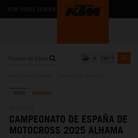
KTM PRESS CENTER
0
ESP
COMUNICADOS DE PRENSA
COMUNICADO DE PRENSA
/
COMUNICADOS DE PRENSA
MEDIA
TEXTO
IMÁGENES
LA EMPRESA
29.09.2025
CAMPEONATO DE ESPAÑA DE
MOTOCROSS 2025 ALHAMA