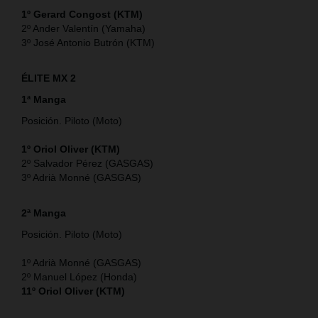
1º Gerard Congost (KTM)
2º Ander Valentín (Yamaha)
3º José Antonio Butrón (KTM)
ÉLITE MX 2
1ª Manga
Posición. Piloto (Moto)
1º Oriol Oliver (KTM)
2º Salvador Pérez (GASGAS)
3º Adrià Monné (GASGAS)
2ª Manga
Posición. Piloto (Moto)
1º Adrià Monné (GASGAS)
2º Manuel López (Honda)
11º Oriol Oliver (KTM)