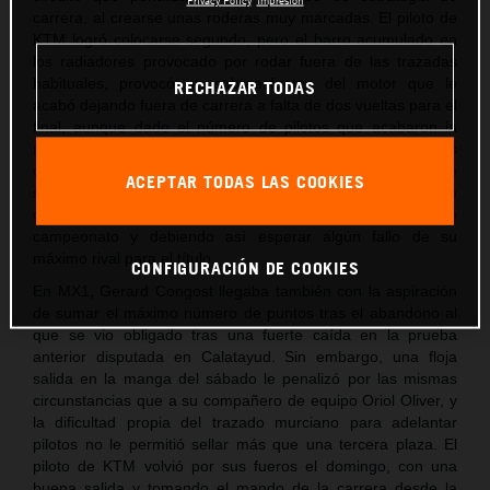
carrera, al crearse unas roderas muy marcadas. El piloto de
KTM logró colocarse segundo, pero el barro acumulado en
los radiadores provocado por rodar fuera de las trazadas
habituales, provocó un sobreesfuerzo del motor que le
RECHAZAR TODAS
acabó dejando fuera de carrera a falta de dos vueltas para el
final, aunque dado el número de pilotos que acabaron la
manga, aún fue capaz de sumar los puntos
correspondientes al 11º clasificado. Unos puntos, pero, que
ACEPTAR TODAS LAS COOKIES
son insuficientes para no depender de él mismo para alzarse
con el título aún ganando las dos mangas que aún restan de
campeonato y debiendo así esperar algún fallo de su
máximo rival para el título.
CONFIGURACIÓN DE COOKIES
En MX1, Gerard Congost llegaba también con la aspiración
de sumar el máximo número de puntos tras el abandono al
que se vio obligado tras una fuerte caída en la prueba
anterior disputada en Calatayud. Sin embargo, una floja
salida en la manga del sábado le penalizó por las mismas
circunstancias que a su compañero de equipo Oriol Oliver, y
la dificultad propia del trazado murciano para adelantar
pilotos no le permitió sellar más que una tercera plaza. El
piloto de KTM volvió por sus fueros el domingo, con una
buena salida y tomando el mando de la carrera desde la