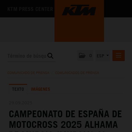
KTM PRESS CENTER
0
ESP
COMUNICADOS DE PRENSA
COMUNICADO DE PRENSA
/
COMUNICADOS DE PRENSA
MEDIA
TEXTO
IMÁGENES
LA EMPRESA
29.09.2025
CAMPEONATO DE ESPAÑA DE
MOTOCROSS 2025 ALHAMA