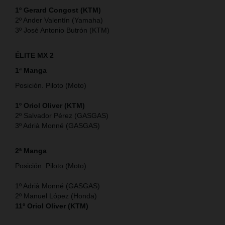
1º Gerard Congost (KTM)
2º Ander Valentín (Yamaha)
3º José Antonio Butrón (KTM)
ÉLITE MX 2
1ª Manga
Posición. Piloto (Moto)
1º Oriol Oliver (KTM)
2º Salvador Pérez (GASGAS)
3º Adrià Monné (GASGAS)
2ª Manga
Posición. Piloto (Moto)
1º Adrià Monné (GASGAS)
2º Manuel López (Honda)
11º Oriol Oliver (KTM)