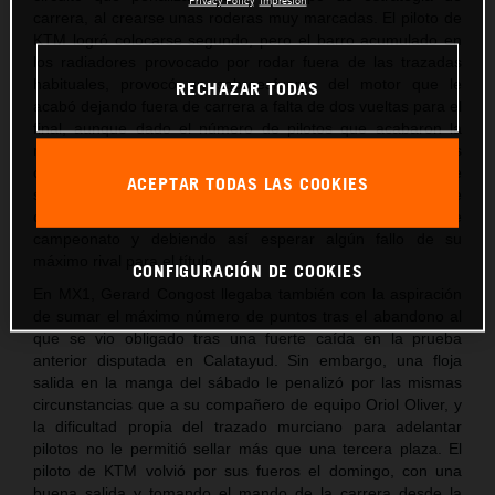
carrera, al crearse unas roderas muy marcadas. El piloto de
KTM logró colocarse segundo, pero el barro acumulado en
los radiadores provocado por rodar fuera de las trazadas
habituales, provocó un sobreesfuerzo del motor que le
RECHAZAR TODAS
acabó dejando fuera de carrera a falta de dos vueltas para el
final, aunque dado el número de pilotos que acabaron la
manga, aún fue capaz de sumar los puntos
correspondientes al 11º clasificado. Unos puntos, pero, que
ACEPTAR TODAS LAS COOKIES
son insuficientes para no depender de él mismo para alzarse
con el título aún ganando las dos mangas que aún restan de
campeonato y debiendo así esperar algún fallo de su
máximo rival para el título.
CONFIGURACIÓN DE COOKIES
En MX1, Gerard Congost llegaba también con la aspiración
de sumar el máximo número de puntos tras el abandono al
que se vio obligado tras una fuerte caída en la prueba
anterior disputada en Calatayud. Sin embargo, una floja
salida en la manga del sábado le penalizó por las mismas
circunstancias que a su compañero de equipo Oriol Oliver, y
la dificultad propia del trazado murciano para adelantar
pilotos no le permitió sellar más que una tercera plaza. El
piloto de KTM volvió por sus fueros el domingo, con una
buena salida y tomando el mando de la carrera desde la