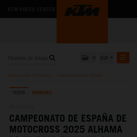
KTM PRESS CENTER
0
ESP
COMUNICADOS DE PRENSA
COMUNICADO DE PRENSA
/
COMUNICADOS DE PRENSA
MEDIA
TEXTO
IMÁGENES
LA EMPRESA
29.09.2025
CAMPEONATO DE ESPAÑA DE
MOTOCROSS 2025 ALHAMA