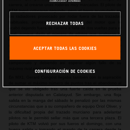
carrera, al crearse unas roderas muy marcadas. El piloto de
KTM logró colocarse segundo, pero el barro acumulado en
los radiadores provocado por rodar fuera de las trazadas
habituales, provocó un sobreesfuerzo del motor que le
RECHAZAR TODAS
acabó dejando fuera de carrera a falta de dos vueltas para el
final, aunque dado el número de pilotos que acabaron la
manga, aún fue capaz de sumar los puntos
correspondientes al 11º clasificado. Unos puntos, pero, que
ACEPTAR TODAS LAS COOKIES
son insuficientes para no depender de él mismo para alzarse
con el título aún ganando las dos mangas que aún restan de
campeonato y debiendo así esperar algún fallo de su
máximo rival para el título.
CONFIGURACIÓN DE COOKIES
En MX1, Gerard Congost llegaba también con la aspiración
de sumar el máximo número de puntos tras el abandono al
que se vio obligado tras una fuerte caída en la prueba
anterior disputada en Calatayud. Sin embargo, una floja
salida en la manga del sábado le penalizó por las mismas
circunstancias que a su compañero de equipo Oriol Oliver, y
la dificultad propia del trazado murciano para adelantar
pilotos no le permitió sellar más que una tercera plaza. El
piloto de KTM volvió por sus fueros el domingo, con una
buena salida y tomando el mando de la carrera desde la