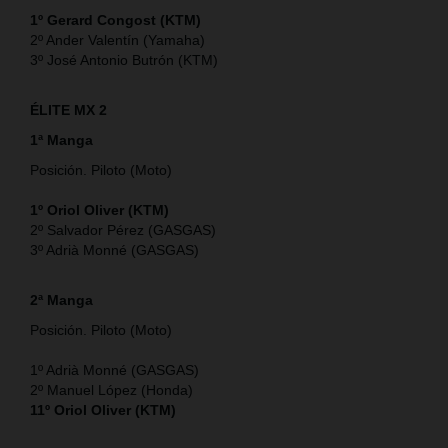
1º Gerard Congost (KTM)
2º Ander Valentín (Yamaha)
3º José Antonio Butrón (KTM)
ÉLITE MX 2
1ª Manga
Posición. Piloto (Moto)
1º Oriol Oliver (KTM)
2º Salvador Pérez (GASGAS)
3º Adrià Monné (GASGAS)
2ª Manga
Posición. Piloto (Moto)
1º Adrià Monné (GASGAS)
2º Manuel López (Honda)
11º Oriol Oliver (KTM)