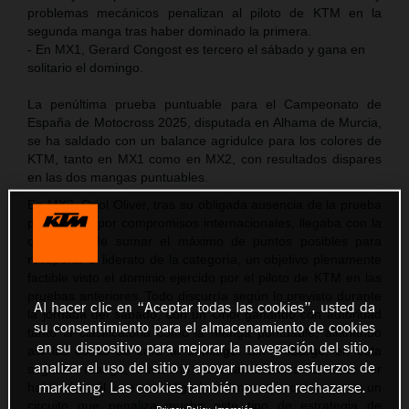
problemas mecánicos penalizan al piloto de KTM en la
segunda manga tras haber dominado la primera.
- En MX1, Gerard Congost es tercero el sábado y gana en
solitario el domingo.
La penúltima prueba puntuable para el Campeonato de
España de Motocross 2025, disputada en Alhama de Murcia,
se ha saldado con un balance agridulce para los colores de
KTM, tanto en MX1 como en MX2, con resultados dispares
en las dos mangas puntuables.
En MX2, Oriol Oliver, tras su obligada ausencia de la prueba
precedente por compromisos internacionales, llegaba con la
obligación de sumar el máximo de puntos posibles para
recuperar el liderato de la categoría, un objetivo plenamente
factible visto el dominio ejercido por el piloto de KTM en las
pruebas anteriores. Todo discurría según lo previsto durante
Al hacer clic en “Aceptar todas las cookies”, usted da
la jornada del sábado, con un Oriol ganando con autoridad
su consentimiento para el almacenamiento de cookies
tanto la clasificatoria como la manga puntuable, allanando
en su dispositivo para mejorar la navegación del sitio,
así las cosas de cara al domingo. Sin embargo, en esta
analizar el uso del sitio y apoyar nuestros esfuerzos de
segunda manga, Oliver no salió tan bien como suele ser
marketing. Las cookies también pueden rechazarse.
habitual en él y se vio obligado a remontar posiciones en un
circuito que penaliza mucho este tipo de estrategia de
Privacy Policy
Impresión