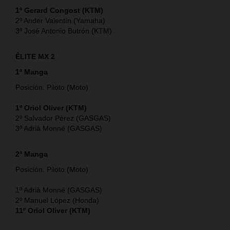
1º Gerard Congost (KTM)
2º Ander Valentín (Yamaha)
3º José Antonio Butrón (KTM)
ÉLITE MX 2
1ª Manga
Posición. Piloto (Moto)
1º Oriol Oliver (KTM)
2º Salvador Pérez (GASGAS)
3º Adrià Monné (GASGAS)
2ª Manga
Posición. Piloto (Moto)
1º Adrià Monné (GASGAS)
2º Manuel López (Honda)
11º Oriol Oliver (KTM)