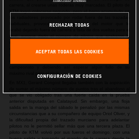
carrera, al crearse unas roderas muy marcadas. El piloto de
KTM logró colocarse segundo, pero el barro acumulado en
los radiadores provocado por rodar fuera de las trazadas
habituales, provocó un sobreesfuerzo del motor que le
RECHAZAR TODAS
acabó dejando fuera de carrera a falta de dos vueltas para el
final, aunque dado el número de pilotos que acabaron la
manga, aún fue capaz de sumar los puntos
correspondientes al 11º clasificado. Unos puntos, pero, que
ACEPTAR TODAS LAS COOKIES
son insuficientes para no depender de él mismo para alzarse
con el título aún ganando las dos mangas que aún restan de
campeonato y debiendo así esperar algún fallo de su
máximo rival para el título.
CONFIGURACIÓN DE COOKIES
En MX1, Gerard Congost llegaba también con la aspiración
de sumar el máximo número de puntos tras el abandono al
que se vio obligado tras una fuerte caída en la prueba
anterior disputada en Calatayud. Sin embargo, una floja
salida en la manga del sábado le penalizó por las mismas
circunstancias que a su compañero de equipo Oriol Oliver, y
la dificultad propia del trazado murciano para adelantar
pilotos no le permitió sellar más que una tercera plaza. El
piloto de KTM volvió por sus fueros el domingo, con una
buena salida y tomando el mando de la carrera desde la