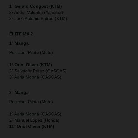
1º Gerard Congost (KTM)
2º Ander Valentín (Yamaha)
3º José Antonio Butrón (KTM)
ÉLITE MX 2
1ª Manga
Posición. Piloto (Moto)
1º Oriol Oliver (KTM)
2º Salvador Pérez (GASGAS)
3º Adrià Monné (GASGAS)
2ª Manga
Posición. Piloto (Moto)
1º Adrià Monné (GASGAS)
2º Manuel López (Honda)
11º Oriol Oliver (KTM)