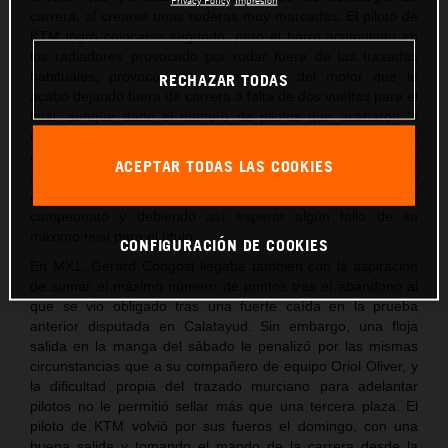
carrera, al crearse unas roderas muy marcadas. El piloto de
KTM logró colocarse segundo, pero el barro acumulado en
los radiadores provocado por rodar fuera de las trazadas
habituales, provocó un sobreesfuerzo del motor que le
RECHAZAR TODAS
acabó dejando fuera de carrera a falta de dos vueltas para el
final, aunque dado el número de pilotos que acabaron la
manga, aún fue capaz de sumar los puntos
correspondientes al 11º clasificado. Unos puntos, pero, que
ACEPTAR TODAS LAS COOKIES
son insuficientes para no depender de él mismo para alzarse
con el título aún ganando las dos mangas que aún restan de
campeonato y debiendo así esperar algún fallo de su
máximo rival para el título.
CONFIGURACIÓN DE COOKIES
En MX1, Gerard Congost llegaba también con la aspiración
de sumar el máximo número de puntos tras el abandono al
que se vio obligado tras una fuerte caída en la prueba
anterior disputada en Calatayud. Sin embargo, una floja
salida en la manga del sábado le penalizó por las mismas
circunstancias que a su compañero de equipo Oriol Oliver, y
la dificultad propia del trazado murciano para adelantar
pilotos no le permitió sellar más que una tercera plaza. El
piloto de KTM volvió por sus fueros el domingo, con una
buena salida y tomando el mando de la carrera desde la