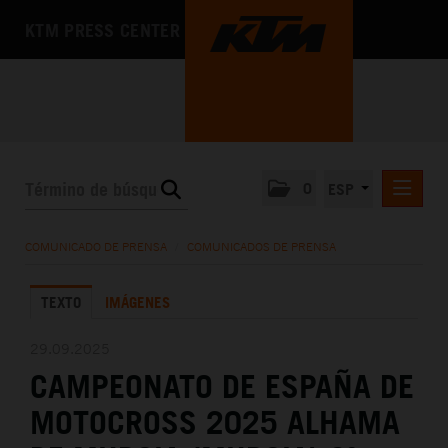
KTM PRESS CENTER
0
ESP
COMUNICADOS DE PRENSA
COMUNICADO DE PRENSA
/
COMUNICADOS DE PRENSA
MEDIA
TEXTO
IMÁGENES
LA EMPRESA
29.09.2025
CAMPEONATO DE ESPAÑA DE
MOTOCROSS 2025 ALHAMA