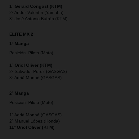
1º Gerard Congost (KTM)
2º Ander Valentín (Yamaha)
3º José Antonio Butrón (KTM)
ÉLITE MX 2
1ª Manga
Posición. Piloto (Moto)
1º Oriol Oliver (KTM)
2º Salvador Pérez (GASGAS)
3º Adrià Monné (GASGAS)
2ª Manga
Posición. Piloto (Moto)
1º Adrià Monné (GASGAS)
2º Manuel López (Honda)
11º Oriol Oliver (KTM)