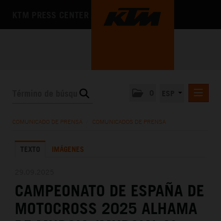
KTM PRESS CENTER
0
ESP
COMUNICADOS DE PRENSA
COMUNICADO DE PRENSA
/
COMUNICADOS DE PRENSA
MEDIA
TEXTO
IMÁGENES
LA EMPRESA
29.09.2025
CAMPEONATO DE ESPAÑA DE
MOTOCROSS 2025 ALHAMA