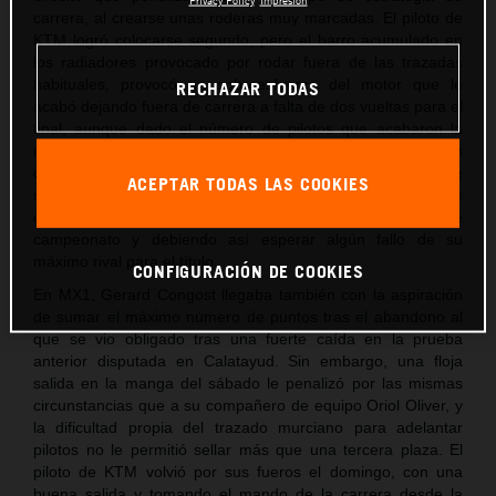
carrera, al crearse unas roderas muy marcadas. El piloto de
KTM logró colocarse segundo, pero el barro acumulado en
los radiadores provocado por rodar fuera de las trazadas
habituales, provocó un sobreesfuerzo del motor que le
RECHAZAR TODAS
acabó dejando fuera de carrera a falta de dos vueltas para el
final, aunque dado el número de pilotos que acabaron la
manga, aún fue capaz de sumar los puntos
correspondientes al 11º clasificado. Unos puntos, pero, que
ACEPTAR TODAS LAS COOKIES
son insuficientes para no depender de él mismo para alzarse
con el título aún ganando las dos mangas que aún restan de
campeonato y debiendo así esperar algún fallo de su
máximo rival para el título.
CONFIGURACIÓN DE COOKIES
En MX1, Gerard Congost llegaba también con la aspiración
de sumar el máximo número de puntos tras el abandono al
que se vio obligado tras una fuerte caída en la prueba
anterior disputada en Calatayud. Sin embargo, una floja
salida en la manga del sábado le penalizó por las mismas
circunstancias que a su compañero de equipo Oriol Oliver, y
la dificultad propia del trazado murciano para adelantar
pilotos no le permitió sellar más que una tercera plaza. El
piloto de KTM volvió por sus fueros el domingo, con una
buena salida y tomando el mando de la carrera desde la