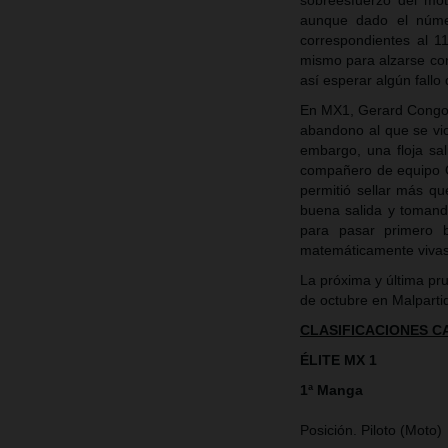
sobreesfuerzo del mot
aunque dado el núme
correspondientes al 1
mismo para alzarse co
así esperar algún fallo 
En MX1, Gerard Congos
abandono al que se vio
embargo, una floja sa
compañero de equipo Ori
permitió sellar más qu
buena salida y tomand
para pasar primero 
matemáticamente vivas l
La próxima y última p
de octubre en Malparti
CLASIFICACIONES 
ÉLITE MX 1
1ª Manga
Posición. Piloto (Moto)