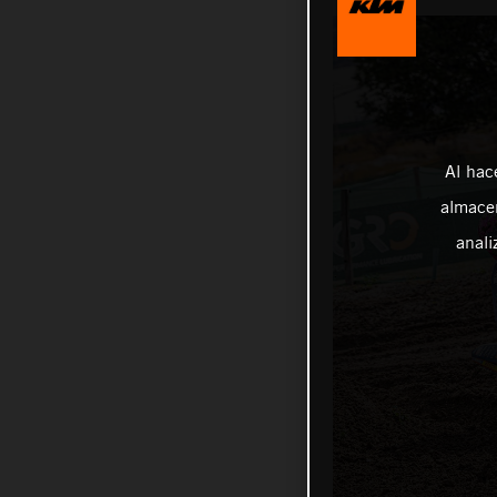
Al hac
almacen
anali