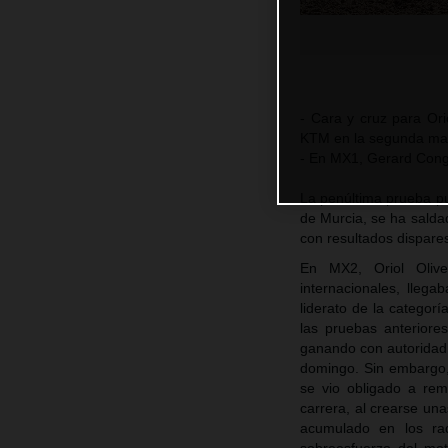
- Cara y cruz para Or
KTM en la segunda man
- En MX1, Gerard Congo
La penúltima prueba p
de Murcia, se ha sald
con resultados dispare
En MX2, Oriol Olive
internacionales, lleg
liderato de la categorí
las pruebas anteriore
ganando con autoridad t
domingo. Sin embargo, 
se vio obligado a rem
carrera, al crearse un
acumulado en los rad