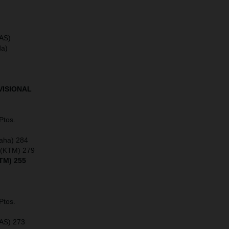
AS)
da)
VISIONAL
Ptos.
maha) 284
n (KTM) 279
TM) 255
Ptos.
AS) 273