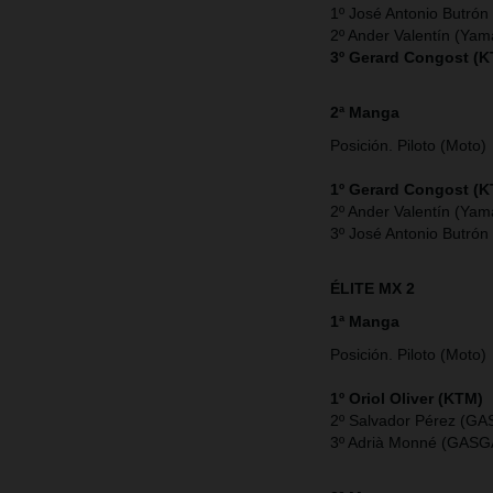
1º José Antonio Butrón
2º Ander Valentín (Ya
3º Gerard Congost (
2ª Manga
Posición. Piloto (Moto)
1º Gerard Congost (
2º Ander Valentín (Ya
3º José Antonio Butrón
ÉLITE MX 2
1ª Manga
Posición. Piloto (Moto)
1º Oriol Oliver (KTM)
2º Salvador Pérez (G
3º Adrià Monné (GASG