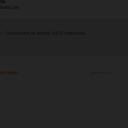
256
ASGAS) 239
to
-
Comunicado de prensa (3420 caracteres)
DIA LIBRARY
www.ktm.com