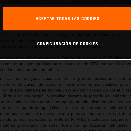
Gerard Congost_CE_MX_Alhama de Murcia (Murcia)
ACEPTAR TODAS LAS COOKIES
Este comunicado de prensa tiene:
34 Imágenes
iol Oliver en MX2. Una mala salida y problemas mecánicos penalizan 
ga tras haber dominado la primera.
CONFIGURACIÓN DE COOKIES
st es tercero el sábado y gana en solitario el domingo.
untuable para el Campeonato de España de Motocross 2025, disputa
ado con un balance agridulce para los colores de KTM, tanto en MX1 
s en las dos mangas puntuables.
r, tras su obligada ausencia de la prueba precedente por 
aba con la obligación de sumar el máximo de puntos posibles para 
a, un objetivo plenamente factible visto el dominio ejercido por el pil
s. Todo discurría según lo previsto durante la jornada del sábado, 
anto la clasificatoria como la manga puntuable, allanando así las cos
en esta segunda manga, Oliver no salió tan bien como suele ser habi
ontar posiciones en un circuito que penaliza mucho este tipo de e
as roderas muy marcadas. El piloto de KTM logró colocarse segundo, p
iadores provocado por rodar fuera de las trazadas habituales,