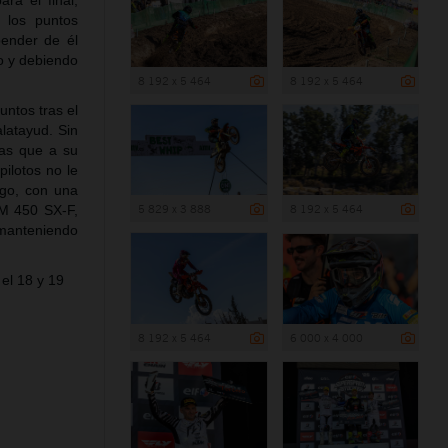
ra el final,
 los puntos
pender de él
o y debiendo
8 192 x 5 464
8 192 x 5 464
ntos tras el
latayud. Sin
ias que a su
pilotos no le
ngo, con una
5 829 x 3 888
8 192 x 5 464
TM 450 SX-F,
manteniendo
el 18 y 19
8 192 x 5 464
6 000 x 4 000