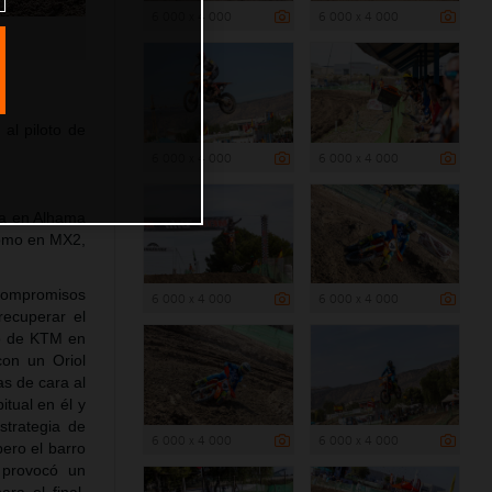
6 000 x 4 000
6 000 x 4 000
al piloto de
6 000 x 4 000
6 000 x 4 000
da en Alhama
como en MX2,
compromisos
6 000 x 4 000
6 000 x 4 000
recuperar el
oto de KTM en
con un Oriol
as de cara al
tual en él y
strategia de
6 000 x 4 000
6 000 x 4 000
ero el barro
 provocó un