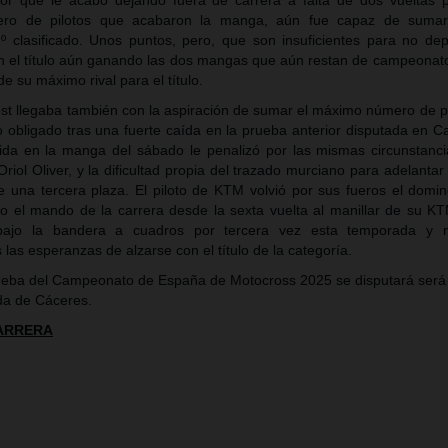
or que le acabó dejando fuera de carrera a falta de dos vueltas pa
ro de pilotos que acabaron la manga, aún fue capaz de sumar
1º clasificado. Unos puntos, pero, que son insuficientes para no de
n el título aún ganando las dos mangas que aún restan de campeonat
de su máximo rival para el título.
t llegaba también con la aspiración de sumar el máximo número de pu
 obligado tras una fuerte caída en la prueba anterior disputada en Ca
lida en la manga del sábado le penalizó por las mismas circunstanc
ol Oliver, y la dificultad propia del trazado murciano para adelantar 
e una tercera plaza. El piloto de KTM volvió por sus fueros el domi
o el mando de la carrera desde la sexta vuelta al manillar de su K
bajo la bandera a cuadros por tercera vez esta temporada y 
as esperanzas de alzarse con el título de la categoría.
rueba del Campeonato de España de Motocross 2025 se disputará será 
da de Cáceres.
CARRERA