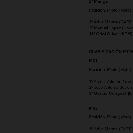
2ª Manga
Posición. Piloto (Moto)
1º Adrià Monné (GASG
2º Manuel López (Hon
11º Oriol Oliver (KTM)
CLASIFICACIÓN PRO
MX1
Posición. Piloto (Moto) 
1º Ander Valentín (Ya
2º José Antonio Butró
3º Gerard Congost (K
MX2
Posición. Piloto (Moto) 
1º Adrià Monné (GASG