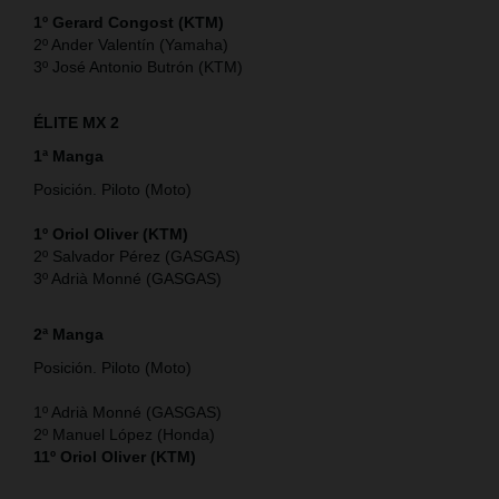
1º Gerard Congost (KTM)
2º Ander Valentín (Yamaha)
3º José Antonio Butrón (KTM)
ÉLITE MX 2
1ª Manga
Posición. Piloto (Moto)
1º Oriol Oliver (KTM)
2º Salvador Pérez (GASGAS)
3º Adrià Monné (GASGAS)
2ª Manga
Posición. Piloto (Moto)
1º Adrià Monné (GASGAS)
2º Manuel López (Honda)
11º Oriol Oliver (KTM)