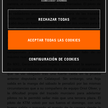
carrera, al crearse unas roderas muy marcadas. El piloto de
KTM logró colocarse segundo, pero el barro acumulado en
los radiadores provocado por rodar fuera de las trazadas
habituales, provocó un sobreesfuerzo del motor que le
RECHAZAR TODAS
acabó dejando fuera de carrera a falta de dos vueltas para el
final, aunque dado el número de pilotos que acabaron la
manga, aún fue capaz de sumar los puntos
correspondientes al 11º clasificado. Unos puntos, pero, que
ACEPTAR TODAS LAS COOKIES
son insuficientes para no depender de él mismo para alzarse
con el título aún ganando las dos mangas que aún restan de
campeonato y debiendo así esperar algún fallo de su
máximo rival para el título.
CONFIGURACIÓN DE COOKIES
En MX1, Gerard Congost llegaba también con la aspiración
de sumar el máximo número de puntos tras el abandono al
que se vio obligado tras una fuerte caída en la prueba
anterior disputada en Calatayud. Sin embargo, una floja
salida en la manga del sábado le penalizó por las mismas
circunstancias que a su compañero de equipo Oriol Oliver, y
la dificultad propia del trazado murciano para adelantar
pilotos no le permitió sellar más que una tercera plaza. El
piloto de KTM volvió por sus fueros el domingo, con una
buena salida y tomando el mando de la carrera desde la