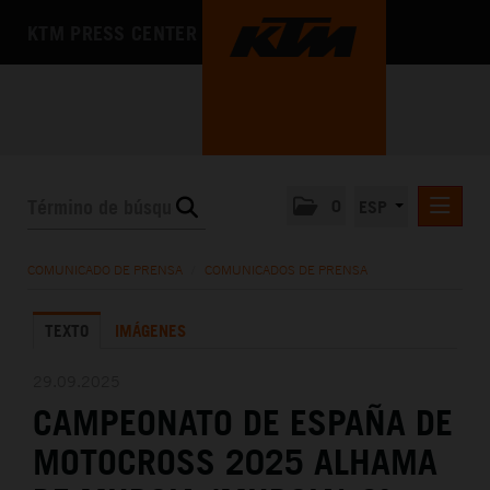
KTM PRESS CENTER
0
ESP
COMUNICADOS DE PRENSA
COMUNICADO DE PRENSA
/
COMUNICADOS DE PRENSA
MEDIA
TEXTO
IMÁGENES
LA EMPRESA
29.09.2025
CAMPEONATO DE ESPAÑA DE
MOTOCROSS 2025 ALHAMA