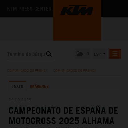
KTM PRESS CENTER
0
ESP
COMUNICADOS DE PRENSA
COMUNICADO DE PRENSA
/
COMUNICADOS DE PRENSA
MEDIA
TEXTO
IMÁGENES
LA EMPRESA
29.09.2025
CAMPEONATO DE ESPAÑA DE
MOTOCROSS 2025 ALHAMA