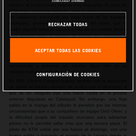
carrera, al crearse unas roderas muy marcadas. El piloto de
KTM logró colocarse segundo, pero el barro acumulado en
los radiadores provocado por rodar fuera de las trazadas
habituales, provocó un sobreesfuerzo del motor que le
RECHAZAR TODAS
acabó dejando fuera de carrera a falta de dos vueltas para el
final, aunque dado el número de pilotos que acabaron la
manga, aún fue capaz de sumar los puntos
correspondientes al 11º clasificado. Unos puntos, pero, que
ACEPTAR TODAS LAS COOKIES
son insuficientes para no depender de él mismo para alzarse
con el título aún ganando las dos mangas que aún restan de
campeonato y debiendo así esperar algún fallo de su
máximo rival para el título.
CONFIGURACIÓN DE COOKIES
En MX1, Gerard Congost llegaba también con la aspiración
de sumar el máximo número de puntos tras el abandono al
que se vio obligado tras una fuerte caída en la prueba
anterior disputada en Calatayud. Sin embargo, una floja
salida en la manga del sábado le penalizó por las mismas
circunstancias que a su compañero de equipo Oriol Oliver, y
la dificultad propia del trazado murciano para adelantar
pilotos no le permitió sellar más que una tercera plaza. El
piloto de KTM volvió por sus fueros el domingo, con una
buena salida y tomando el mando de la carrera desde la