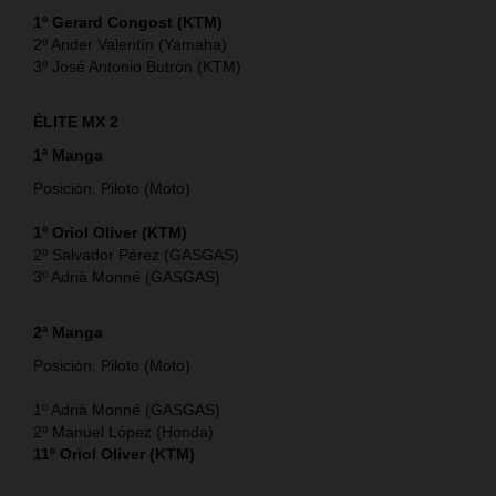
1º Gerard Congost (KTM)
2º Ander Valentín (Yamaha)
3º José Antonio Butrón (KTM)
ÉLITE MX 2
1ª Manga
Posición. Piloto (Moto)
1º Oriol Oliver (KTM)
2º Salvador Pérez (GASGAS)
3º Adrià Monné (GASGAS)
2ª Manga
Posición. Piloto (Moto)
1º Adrià Monné (GASGAS)
2º Manuel López (Honda)
11º Oriol Oliver (KTM)