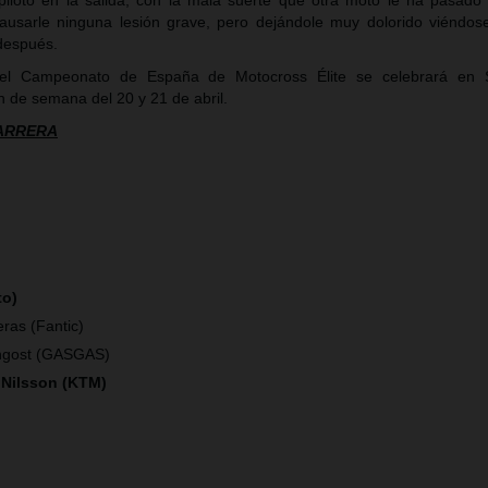
iloto en la salida, con la mala suerte que otra moto le ha pasado
ausarle ninguna lesión grave, pero dejándole muy dolorido viéndos
después.
el Campeonato de España de Motocross Élite se celebrará en 
n de semana del 20 y 21 de abril.
CARRERA
to)
ras (Fantic)
ngost (GASGAS)
 Nilsson (KTM)