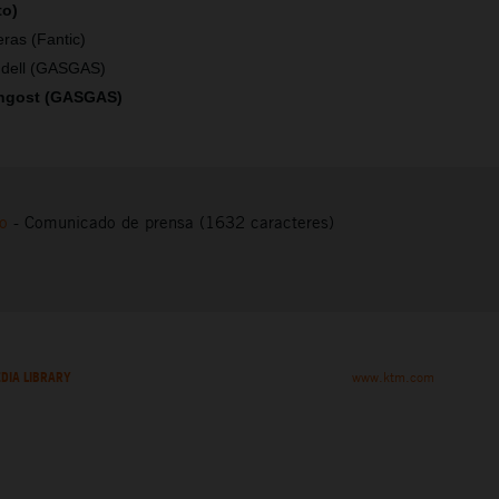
to)
ras (Fantic)
ndell (GASGAS)
ngost (GASGAS)
to
-
Comunicado de prensa (1632 caracteres)
DIA LIBRARY
www.ktm.com