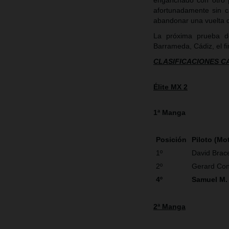
enganchado con otro p
afortunadamente sin c
abandonar una vuelta 
La próxima prueba d
Barrameda, Cádiz, el fi
CLASIFICACIONES 
Élite MX 2
1ª Manga
Posición
Piloto (Mo
1º
David Brace
2º
Gerard Co
4º
Samuel M.
2ª Manga