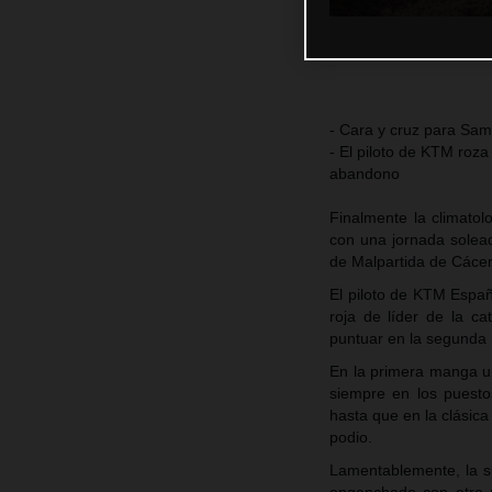
- Cara y cruz para Sam
- El piloto de KTM roza
abandono
Finalmente la climato
con una jornada solea
de Malpartida de Cácer
El piloto de KTM Españ
roja de líder de la c
puntuar en la segunda 
En la primera manga un
siempre en los puesto
hasta que en la clásica
podio.
Lamentablemente, la s