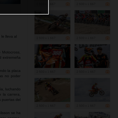
2 500 x 1 667
2 500 x 1 667
le lleva al
2 500 x 1 667
2 500 x 1 667
e Motocross,
ad extremeña
ndo la placa
2 500 x 1 667
2 500 x 1 667
ras no poder
ía, luchando
 la carrera,
s puertas del
2 500 x 1 667
2 500 x 1 667
ilsson se ha