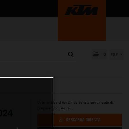
0
ESP
Obtener todo el contenido de este comunicado de
prensa en formato .zip:
024
DESCARGA DIRECTA