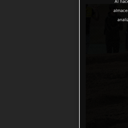
Al hac
almacen
anali