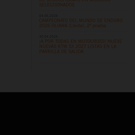
SELECCIONADOS
04.05.2026
CAMPEONATO DEL MUNDO DE ENDURO
2026 OLIANA (Lleida), 2ª prueba
30.04.2026
¡A POR TODAS EN MOTOCROSS! NUEVE
NUEVAS KTM SX 2027 LISTAS EN LA
PARRILLA DE SALIDA