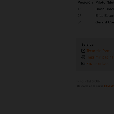
Posición
Piloto (Mo
1º
David Brace
2º
Elías Esca
3º
Gerard Co
Service
Texto sin forma
Imprimir página
Enviar enlace
INFO KTM SPAIN
Más fotos en la nueva
KTM ME