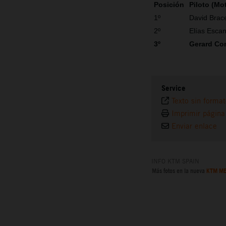
Posición
Piloto (Mo
1º
David Brace
2º
Elías Esca
3º
Gerard Co
Service
Texto sin forma
Imprimir página
Enviar enlace
INFO KTM SPAIN
Más fotos en la nueva
KTM ME