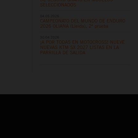
SELECCIONADOS
04.05.2026
CAMPEONATO DEL MUNDO DE ENDURO
2026 OLIANA (Lleida), 2ª prueba
30.04.2026
¡A POR TODAS EN MOTOCROSS! NUEVE
NUEVAS KTM SX 2027 LISTAS EN LA
PARRILLA DE SALIDA