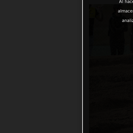
Al hac
almacen
anali