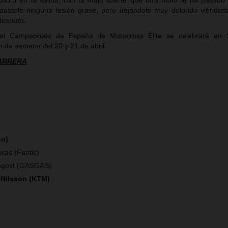
iloto en la salida, con la mala suerte que otra moto le ha pasado
ausarle ninguna lesión grave, pero dejándole muy dolorido viéndos
después.
el Campeonato de España de Motocross Élite se celebrará en 
n de semana del 20 y 21 de abril.
CARRERA
to)
ras (Fantic)
ngost (GASGAS)
 Nilsson (KTM)