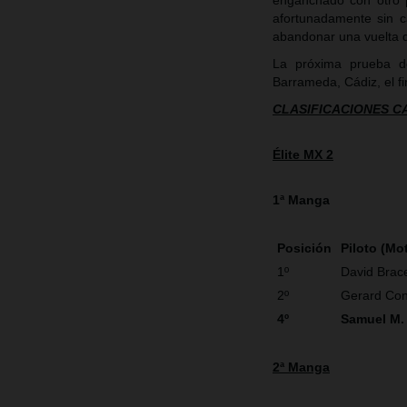
enganchado con otro p
afortunadamente sin c
abandonar una vuelta 
La próxima prueba d
Barrameda, Cádiz, el fi
CLASIFICACIONES 
Élite MX 2
1ª Manga
Posición
Piloto (Mo
1º
David Brace
2º
Gerard Co
4º
Samuel M.
2ª Manga