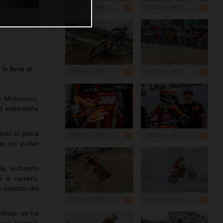
2 500 x 1 667
2 500 x 1 667
le lleva al
2 500 x 1 667
2 500 x 1 667
e Motocross,
ad extremeña
ndo la placa
2 500 x 1 667
2 500 x 1 667
ras no poder
ía, luchando
 la carrera,
s puertas del
2 500 x 1 667
2 500 x 1 667
ilsson se ha