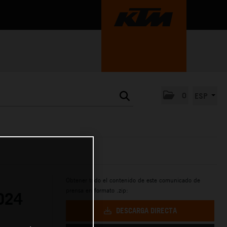
0
ESP
Obtener todo el contenido de este comunicado de
prensa en formato .zip:
024
DESCARGA DIRECTA