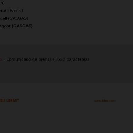
to)
ras (Fantic)
ndell (GASGAS)
ngost (GASGAS)
to
-
Comunicado de prensa (1632 caracteres)
DIA LIBRARY
www.ktm.com