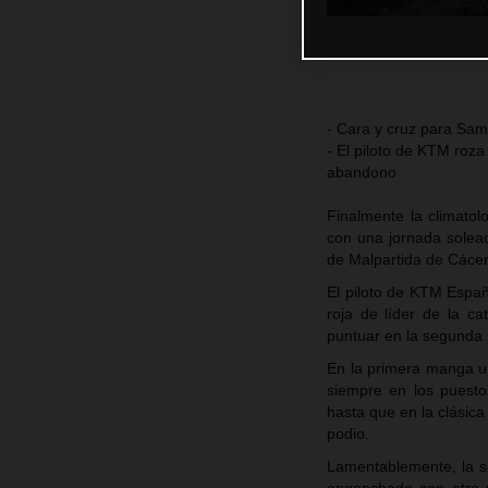
- Cara y cruz para Sam
- El piloto de KTM roza
abandono
Finalmente la climato
con una jornada solea
de Malpartida de Cácer
El piloto de KTM Españ
roja de líder de la c
puntuar en la segunda 
En la primera manga un
siempre en los puesto
hasta que en la clásica
podio.
Lamentablemente, la s