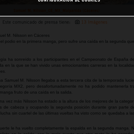
Samuel M. Nilsson_CE_MX_Malpartida (Cáceres)
Este comunicado de prensa tiene:
13 Imágenes
uel M. Nilsson en Cáceres
 el podio en la primera manga, pero sufre una caída en la segunda que 
logía ha sonreído a los participantes en el Campeonato de España d
da en la que se han vivido unas emocionantes carreras en la localid
es.
a Samuel M. Nilsson llegaba a esta tercera cita de la temporada lucie
ategoría MX2, pero desafortunadamente no ha podido mantenerla t
manga fruto de una caída en la salida.
a vez más Nilsson ha estado a la altura de los mejores de la categor
s de cabeza y ocupando la segunda posición durante gran parte de
 lucha sin cuartel de las últimas vueltas ha visto como se quedaba a la
uerte le ha vuelto completamente la espalda en la segunda manga. N