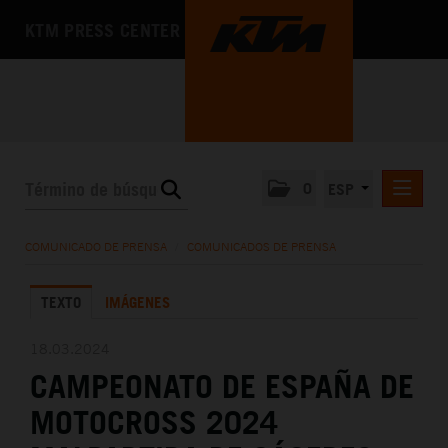
KTM PRESS CENTER
0
ESP
COMUNICADOS DE PRENSA
COMUNICADO DE PRENSA
/
COMUNICADOS DE PRENSA
MEDIA
TEXTO
IMÁGENES
LA EMPRESA
18.03.2024
CAMPEONATO DE ESPAÑA DE
MOTOCROSS 2024