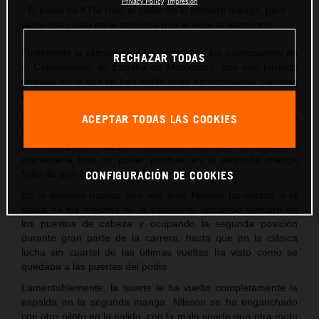
Privacy Policy
Impresión
- El piloto de KTM roza el podio en la primera manga, pero
sufre una caída en la segunda que le lleva al abandono
Finalmente la climatología ha sonreído a los participantes en
RECHAZAR TODAS
el Campeonato de España de Motocross, con una jornada
soleada en la que se han vivido unas emocionantes carreras
en la localidad extremeña de Malpartida de Cáceres.
El piloto de KTM España Samuel M. Nilsson llegaba a esta
ACEPTAR TODAS LAS COOKIES
tercera cita de la temporada luciendo la placa roja de líder
de la categoría MX2, pero desafortunadamente no ha podido
mantenerla tras no poder puntuar en la segunda manga
fruto de una caída en la salida.
CONFIGURACIÓN DE COOKIES
En la primera manga una vez más Nilsson ha estado a la
altura de los mejores de la categoría, luchando siempre en
los puestos de cabeza y ocupando la segunda posición
durante gran parte de la carrera, hasta que en la clásica
lucha sin cuartel de las últimas vueltas ha visto como se
quedaba a las puertas del podio.
Lamentablemente, la suerte le ha vuelto completamente la
espalda en la segunda manga. Nilsson se ha enganchado
con otro piloto en la salida, con la mala suerte que otra moto