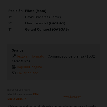
Posición
Piloto (Moto)
1º
David Braceras (Fantic)
2º
Elías Escandell (GASGAS)
3º
Gerard Congost (GASGAS)
Service
Texto sin formato
-
Comunicado de prensa (1632
caracteres)
Imprimir página
Enviar enlace
INFO KTM SPAIN
Más fotos en la nueva
KTM
www.ktm.com
MEDIA LIBRARY
Obtener todo el contenido de este comunicado de prensa en formato