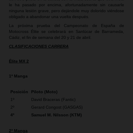
le ha pasado por encima, afortunadamente sin causarle
ninguna lesión grave, pero dejándole muy dolorido viéndose
obligado a abandonar una vuelta después.
La próxima prueba del Campeonato de España de
Motocross Élite se celebrará en Sanlúcar de Barrameda,
Cádiz, el fin de semana del 20 y 21 de abril.
CLASIFICACIONES CARRERA
Élite MX 2
1ª Manga
Posición
Piloto (Moto)
1º
David Braceras (Fantic)
2º
Gerard Congost (GASGAS)
4º
Samuel M. Nilsson (KTM)
2ª Manga