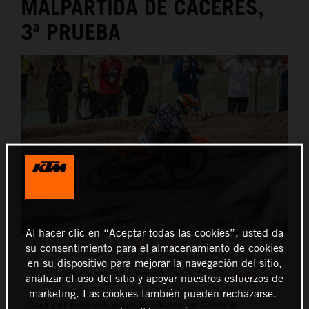
MALPARTIDA DE CÁCERES,
3ª PRUEBA
Al hacer clic en “Aceptar todas las cookies”, usted da
su consentimiento para el almacenamiento de cookies
Samuel M. Nilsson_CE_MX_Malpartida (Cáceres)
en su dispositivo para mejorar la navegación del sitio,
Este comunicado de prensa tiene:
13 Imágenes
analizar el uso del sitio y apoyar nuestros esfuerzos de
marketing. Las cookies también pueden rechazarse.
- Cara y cruz para Samuel M. Nilsson en Cáceres