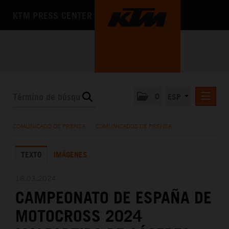
KTM PRESS CENTER
0
ESP
COMUNICADOS DE PRENSA
COMUNICADO DE PRENSA
/
COMUNICADOS DE PRENSA
MEDIA
TEXTO
IMÁGENES
LA EMPRESA
18.03.2024
CAMPEONATO DE ESPAÑA DE
MOTOCROSS 2024