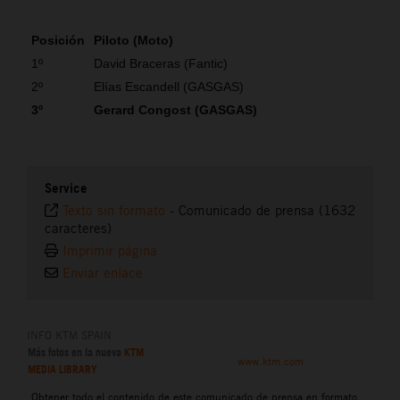
Posición
Piloto (Moto)
1º
David Braceras (Fantic)
2º
Elías Escandell (GASGAS)
3º
Gerard Congost (GASGAS)
Service
Texto sin formato
-
Comunicado de prensa (1632
caracteres)
Imprimir página
Enviar enlace
INFO KTM SPAIN
Más fotos en la nueva
KTM
www.ktm.com
MEDIA LIBRARY
Obtener todo el contenido de este comunicado de prensa en formato