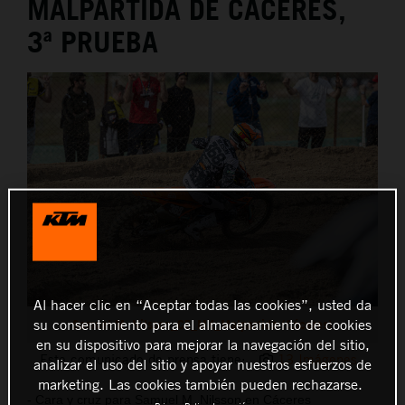
MALPARTIDA DE CÁCERES,
3ª PRUEBA
Al hacer clic en “Aceptar todas las cookies”, usted da
su consentimiento para el almacenamiento de cookies
Samuel M. Nilsson_CE_MX_Malpartida (Cáceres)
en su dispositivo para mejorar la navegación del sitio,
Este comunicado de prensa tiene:
13 Imágenes
analizar el uso del sitio y apoyar nuestros esfuerzos de
marketing. Las cookies también pueden rechazarse.
- Cara y cruz para Samuel M. Nilsson en Cáceres