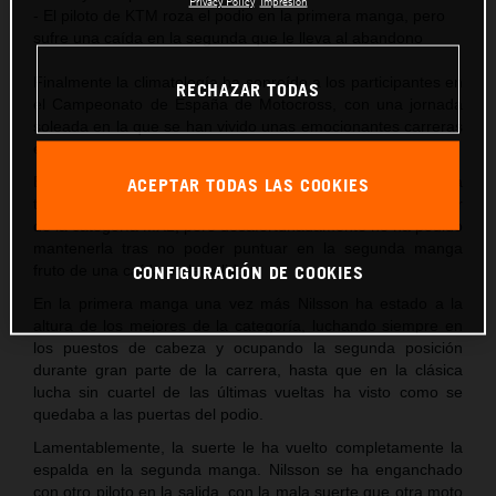
Privacy Policy
Impresión
- El piloto de KTM roza el podio en la primera manga, pero
sufre una caída en la segunda que le lleva al abandono
Finalmente la climatología ha sonreído a los participantes en
RECHAZAR TODAS
el Campeonato de España de Motocross, con una jornada
soleada en la que se han vivido unas emocionantes carreras
en la localidad extremeña de Malpartida de Cáceres.
El piloto de KTM España Samuel M. Nilsson llegaba a esta
ACEPTAR TODAS LAS COOKIES
tercera cita de la temporada luciendo la placa roja de líder
de la categoría MX2, pero desafortunadamente no ha podido
mantenerla tras no poder puntuar en la segunda manga
fruto de una caída en la salida.
CONFIGURACIÓN DE COOKIES
En la primera manga una vez más Nilsson ha estado a la
altura de los mejores de la categoría, luchando siempre en
los puestos de cabeza y ocupando la segunda posición
durante gran parte de la carrera, hasta que en la clásica
lucha sin cuartel de las últimas vueltas ha visto como se
quedaba a las puertas del podio.
Lamentablemente, la suerte le ha vuelto completamente la
espalda en la segunda manga. Nilsson se ha enganchado
con otro piloto en la salida, con la mala suerte que otra moto