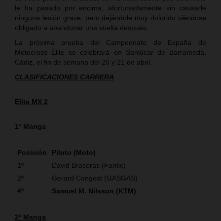
le ha pasado por encima, afortunadamente sin causarle
ninguna lesión grave, pero dejándole muy dolorido viéndose
obligado a abandonar una vuelta después.
La próxima prueba del Campeonato de España de
Motocross Élite se celebrará en Sanlúcar de Barrameda,
Cádiz, el fin de semana del 20 y 21 de abril.
CLASIFICACIONES CARRERA
Élite MX 2
1ª Manga
Posición
Piloto (Moto)
1º
David Braceras (Fantic)
2º
Gerard Congost (GASGAS)
4º
Samuel M. Nilsson (KTM)
2ª Manga