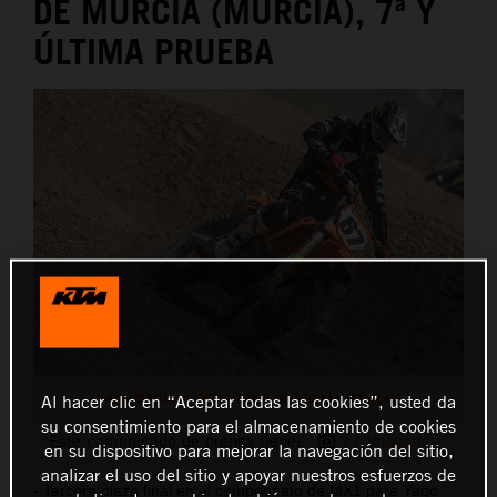
DE MURCIA (MURCIA), 7ª Y
ÚLTIMA PRUEBA
Yago Martínez_MX Alhama de Murcia (Murcia)
Al hacer clic en “Aceptar todas las cookies”, usted da
su consentimiento para el almacenamiento de cookies
Este comunicado de prensa tiene:
13 Imágenes
en su dispositivo para mejorar la navegación del sitio,
analizar el uso del sitio y apoyar nuestros esfuerzos de
- Tercera plaza final en el campeonato de MX1 para Yago