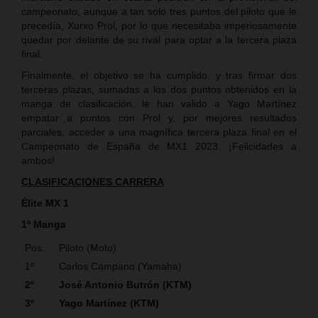
campeonato, aunque a tan solo tres puntos del piloto que le
precedía, Xurxo Prol, por lo que necesitaba imperiosamente
quedar por delante de su rival para optar a la tercera plaza
final.
Finalmente, el objetivo se ha cumplido, y tras firmar dos
terceras plazas, sumadas a los dos puntos obtenidos en la
manga de clasificación, le han valido a Yago Martínez
empatar a puntos con Prol y, por mejores resultados
parciales, acceder a una magnífica tercera plaza final en el
Campeonato de España de MX1 2023. ¡Felicidades a
ambos!
CLASIFICACIONES CARRERA
Élite MX 1
1ª Manga
Pos.
Piloto (Moto)
1º
Carlos Campano (Yamaha)
2º
José Antonio Butrón (KTM)
3º
Yago Martínez (KTM)