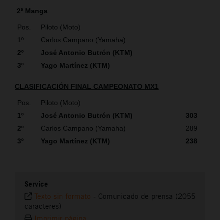
2ª Manga
Pos.
Piloto (Moto)
1º
Carlos Campano (Yamaha)
2º
José Antonio Butrón (KTM)
3º
Yago Martínez (KTM)
CLASIFICACIÓN FINAL CAMPEONATO MX1
Pos.
Piloto (Moto)
1º
José Antonio Butrón (KTM)
303
2º
Carlos Campano (Yamaha)
289
3º
Yago Martínez (KTM)
238
Service
Texto sin formato
-
Comunicado de prensa (2055
caracteres)
Imprimir página