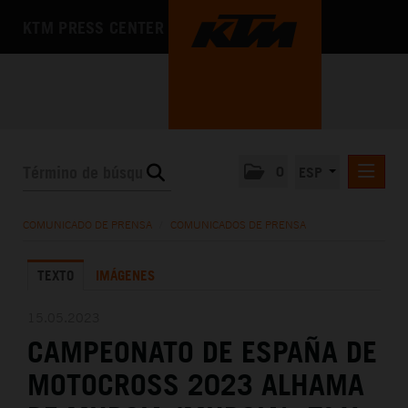
KTM PRESS CENTER
0
ESP
COMUNICADOS DE PRENSA
COMUNICADO DE PRENSA
/
COMUNICADOS DE PRENSA
MEDIA
TEXTO
IMÁGENES
LA EMPRESA
15.05.2023
CAMPEONATO DE ESPAÑA DE
MOTOCROSS 2023 ALHAMA