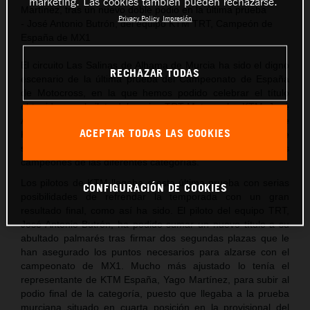
marketing. Las cookies también pueden rechazarse.
Martínez, tras un nuevo doble podio en la última prueba
Privacy Policy
Impresión
- José Antonio Butrón, del equipo KTM TRT, Campeón de
España de MX1
El circuito Las Salinas de Alhama de Murcia ha sido el digno
RECHAZAR TODAS
escenario de la última prueba del Campeonato de España
de Motocross, en la que hemos podido celebrar el título
obtenido por el piloto del equipo TRT Motorcycles KTM, José
Antonio Butrón y la tercera plaza final del representante de
ACEPTAR TODAS LAS COOKIES
KTM España, Yago Martínez, tras un trepidante fin de
semana de carreras que ha servido para coronar a los
campeones de las diferentes categorías.
Los pilotos de KTM llegaba a esta última prueba con serias
CONFIGURACIÓN DE COOKIES
posibilidades de refrendar la temporada con un gran
resultado final, como así ha sido. El piloto del equipo TRT,
José Antonio Butrón, ha podido sumar un nuevo título a su
abultado palmarés tras firmar dos segundas plazas que le
han asegurado los puntos necesarios para alzarse con el
campeonato de MX1. Mucho más ajustado lo tenía el
representante de KTM España, Yago Martínez, para subir al
podio final de la categoría, puesto que llegaba a la prueba
murciana situado en cuarta posición en la provisional del