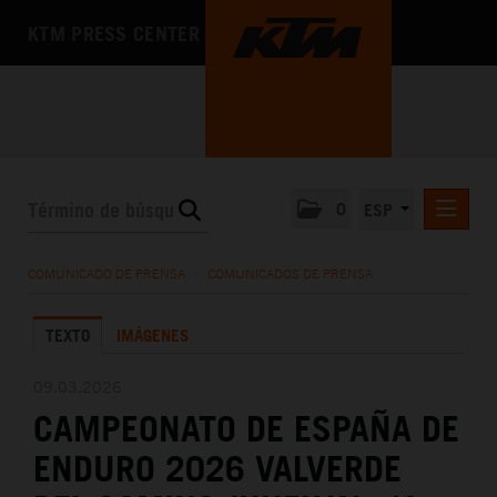
KTM PRESS CENTER
0
ESP
COMUNICADOS DE PRENSA
COMUNICADO DE PRENSA
/
COMUNICADOS DE PRENSA
MEDIA
TEXTO
IMÁGENES
LA EMPRESA
09.03.2026
CAMPEONATO DE ESPAÑA DE
ENDURO 2026 VALVERDE