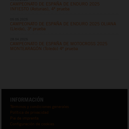
CAMPEONATO DE ESPAÑA DE ENDURO 2025
INFIESTO (Asturias), 4ª prueba
05.05.2025
CAMPEONATO DE ESPAÑA DE ENDURO 2025 OLIANA
(Lleida), 3ª prueba
28.04.2025
CAMPEONATO DE ESPAÑA DE MOTOCROSS 2025
MONTEARAGÓN (Toledo) 4ª prueba
INFORMACIÓN
Términos y condiciones generales
Política de privacidad
Pie de imprenta
Configuración de cookies